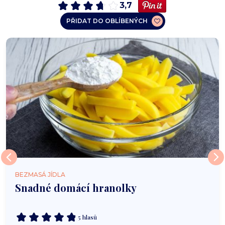
3,7
PŘIDAT DO OBLÍBENÝCH
BEZMASÁ JÍDLA
Snadné domácí hranolky
5 hlasů