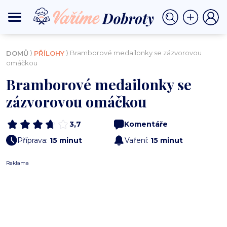
⟩
⟩ Bramborové medailonky se zázvorovou
DOMŮ
PŘÍLOHY
omáčkou
Bramborové medailonky se
zázvorovou omáčkou
3,7
Komentáře
Příprava:
15 minut
Vaření:
15 minut
Reklama