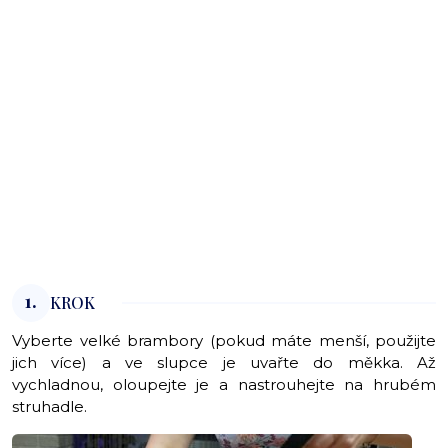
1.
KROK
Vyberte velké brambory (pokud máte menší, použijte
jich více) a ve slupce je uvařte do měkka. Až
vychladnou, oloupejte je a nastrouhejte na hrubém
struhadle.