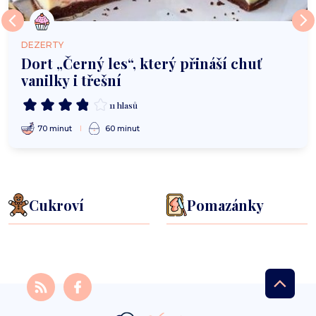
DEZERTY
Dort „Černý les“, který přináší chuť
vanilky i třešní
11 hlasů
70 minut
60 minut
Cukroví
Pomazánky