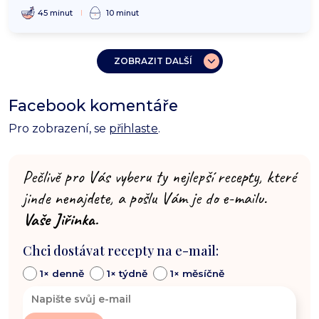
45 minut
10 minut
ZOBRAZIT DALŠÍ
Facebook komentáře
Pro zobrazení, se
přihlaste
.
Pečlivě pro Vás vyberu ty nejlepší recepty, které
jinde nenajdete, a pošlu Vám je do e-mailu.
Vaše Jiřinka.
Chci dostávat recepty na e-mail:
1× denně
1× týdně
1× měsíčně