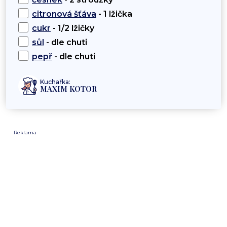
citronová šťáva
- 1 lžička
cukr
- 1/2 lžičky
sůl
- dle chuti
pepř
- dle chuti
Kuchařka:
MAXIM KOTOR
Reklama