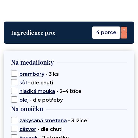
+
Ingredience pro:
4 porce
-
Na medailonky
brambory
- 3 ks
sůl
- dle chuti
hladká mouka
- 2–4 lžíce
olej
- dle potřeby
Na omáčku
zakysaná smetana
- 3 lžíce
zázvor
- dle chuti
česnek
- 2 stroužky