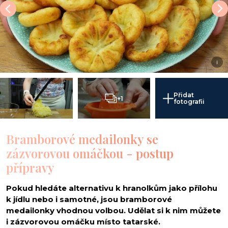
i
Přidat
+1
fotografii
Bramborové medailonky se
zázvorovou omáčkou - postup
přípravy
Pokud hledáte alternativu k hranolkům jako přílohu
k jídlu nebo i samotné, jsou bramborové
medailonky vhodnou volbou. Udělat si k nim můžete
i zázvorovou omáčku místo tatarské.