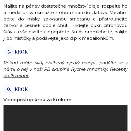
Nalijte na pánev dostatečné množství oleje, rozpalte ho
a medailonky usmažte z obou stran do zlatova. Mezitím
dejte do misky zakysanou smetanu a přistrouhejte
zázvor a česnek podle chuti. Přidejte cukr, citronovou
šťávu a vše osolte a opepřete. Směs promíchejte, nalijte
ji do mističky a podávejte jako dip k medailonkům.
5.
KROK
Pokud máte svůj oblíbený rychlý recept, podělte se s
námi o něj v naší FB skupině
Rychlé mňamky: Recepty
do 15 minut
.
6.
KROK
Videopostup krok za krokem