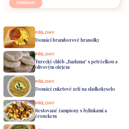
PŘÍLOHY
Domácí bramborové hranolky
PŘÍLOHY
Turecký chléb „Bazlama“ s petrželkou a
olivovým olejem
PŘÍLOHY
Domácí cuketové zelí na sladkokyselo
PŘÍLOHY
Restované žampiony s bylinkami a
česnekem