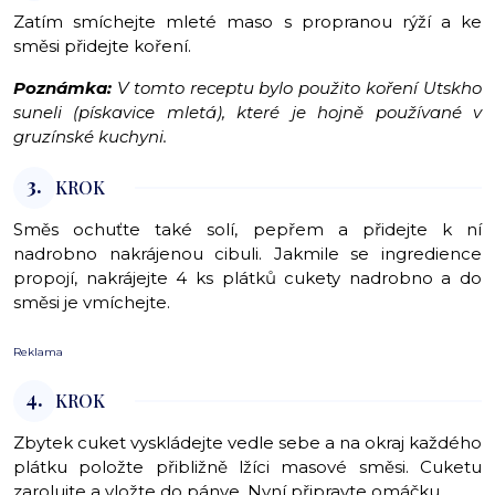
Zatím smíchejte mleté maso s propranou rýží a ke
směsi přidejte koření.
Poznámka:
V tomto receptu bylo použito koření Utskho
suneli (pískavice mletá), které je hojně používané v
gruzínské kuchyni.
3.
KROK
Směs ochuťte také solí, pepřem a přidejte k ní
nadrobno nakrájenou cibuli. Jakmile se ingredience
propojí, nakrájejte 4 ks plátků cukety nadrobno a do
směsi je vmíchejte.
Reklama
4.
KROK
Zbytek cuket vyskládejte vedle sebe a na okraj každého
plátku položte přibližně lžíci masové směsi. Cuketu
zarolujte a vložte do pánve. Nyní připravte omáčku.