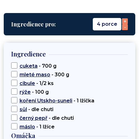
+
Ingredience pro:
4 porce
-
Ingredience
cuketa
- 700 g
mleté maso
- 300 g
cibule
- 1/2 ks
rýže
- 100 g
koření Utskho-suneli
- 1 lžička
sůl
- dle chuti
černý pepř
- dle chuti
máslo
- 1 lžíce
Omáčka