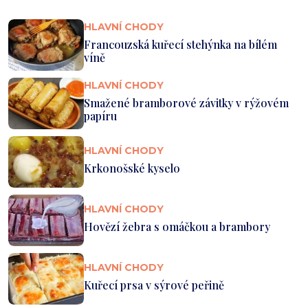
HLAVNÍ CHODY
Francouzská kuřecí stehýnka na bílém
víně
HLAVNÍ CHODY
Smažené bramborové závitky v rýžovém
papíru
HLAVNÍ CHODY
Krkonošské kyselo
HLAVNÍ CHODY
Hovězí žebra s omáčkou a brambory
HLAVNÍ CHODY
Kuřecí prsa v sýrové peřině