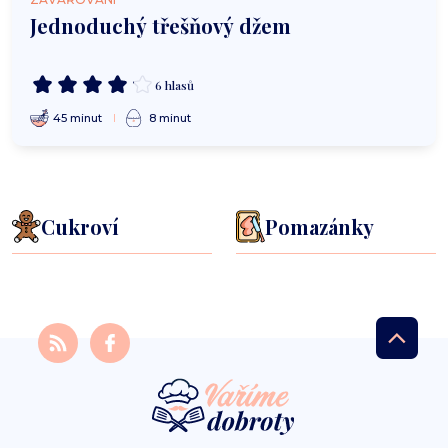
Jednoduchý třešňový džem
6 hlasů
45 minut
8 minut
Cukroví
Pomazánky