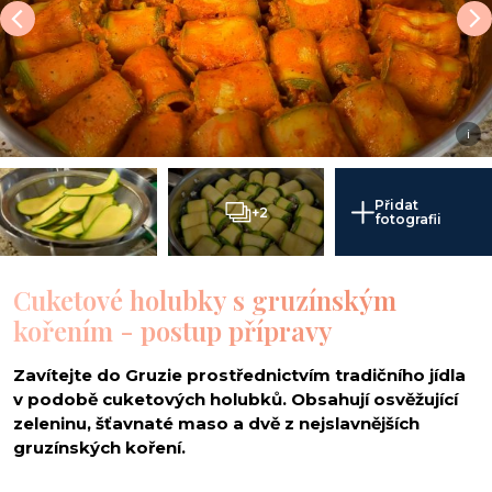
i
Přidat
+2
fotografii
Cuketové holubky s gruzínským
kořením - postup přípravy
Zavítejte do Gruzie prostřednictvím tradičního jídla
v podobě cuketových holubků. Obsahují osvěžující
zeleninu, šťavnaté maso a dvě z nejslavnějších
gruzínských koření.