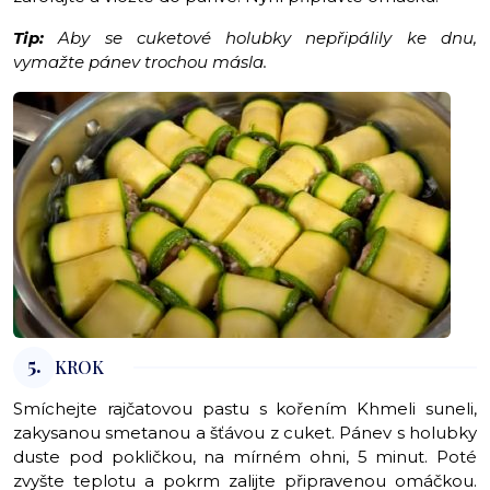
Tip:
Aby se cuketové holubky nepřipálily ke dnu,
vymažte pánev trochou másla.
5.
KROK
Smíchejte rajčatovou pastu s kořením Khmeli suneli,
zakysanou smetanou a šťávou z cuket. Pánev s holubky
duste pod pokličkou, na mírném ohni, 5 minut. Poté
zvyšte teplotu a pokrm zalijte připravenou omáčkou.