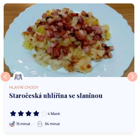
HLAVNÍ CHODY
Staročeská uhlířina se slaninou
6 hlasů
15 minut
34 minut