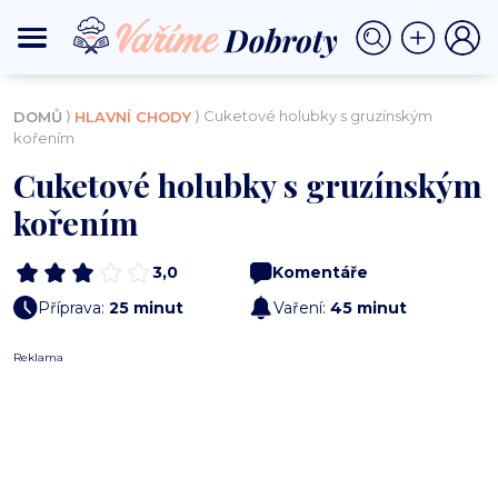
⟩
⟩ Cuketové holubky s gruzínským
DOMŮ
HLAVNÍ CHODY
kořením
Cuketové holubky s gruzínským
kořením
3,0
Komentáře
Příprava:
25 minut
Vaření:
45 minut
Reklama