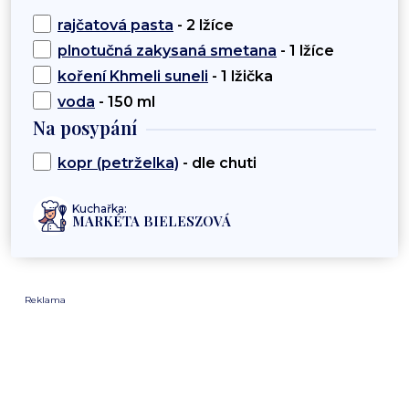
rajčatová pasta
- 2 lžíce
plnotučná zakysaná smetana
- 1 lžíce
koření Khmeli suneli
- 1 lžička
voda
- 150 ml
Na posypání
kopr (petrželka)
- dle chuti
Kuchařka:
MARKÉTA BIELESZOVÁ
Reklama