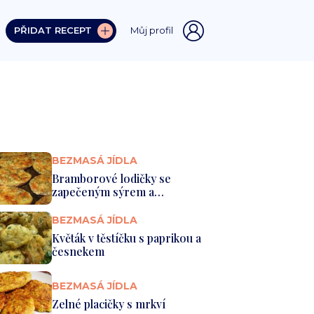
PŘIDAT RECEPT
Můj profil
BEZMASÁ JÍDLA
Bramborové lodičky se
zapečeným sýrem a
zakysanou smeta...
BEZMASÁ JÍDLA
Květák v těstíčku s paprikou a
česnekem
BEZMASÁ JÍDLA
Zelné placičky s mrkví