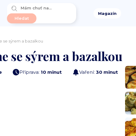
Magazín
e se sýrem a bazalkou
e se sýrem a bazalkou
e
Příprava:
10 minut
Vaření:
30 minut