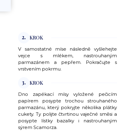
2.
KROK
V samostatné míse následně vyšlehejte
vejce s mlékem, nastrouhaným
parmazánem a pepřem. Pokračujte s
vrstvením pokrmu.
3.
KROK
Dno zapékací mísy vyložené pečicím
papírem posypte trochou strouhaného
parmazánu, který pokryjte několika plátky
cukety. Ty polijte čtvrtinou vaječné směsi a
posypte lístky bazalky i nastrouhaným
sýrem Scamorza.