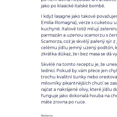
jako po klasické italské bombě.
I když lasagne jako takové považuje
Emilia-Romagna), verze s cuketou 
kuchyně. Italové totiž milují zelenin
parmazán a uzenou scamorzu s čers
Scamorza, což je skvělý pařený sýr z 
celému jídlu jemný uzený podtón, kt
zkrátka důkaz, že i bez masa se dá v
Skvělé na tomto receptu je, že unes
lednici. Pokud by vám přece jen chyb
trochu kvalitní šunky nebo orestov
milovníky pikantnějších chutí se za
rajčat a nakrájené olivy, které jídlu
funguje jako dokonalá houba na chut
máte zrovna po ruce.
Reklama