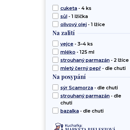
cuketa
- 4 ks
sůl
- 1 lžička
olivový olej
- 1 lžíce
Na zalití
vejce
- 3–4 ks
mléko
- 125 ml
strouhaný parmazán
- 2 lžíce
mletý černý pepř
- dle chuti
Na posypání
sýr Scamorza
- dle chuti
strouhaný parmazán
- dle
chuti
bazalka
- dle chuti
Kuchařka:
MARKÉTA BIELESZOVÁ