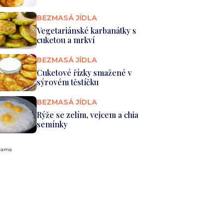
BEZMASÁ JÍDLA
Vegetariánské karbanátky s
cuketou a mrkví
BEZMASÁ JÍDLA
Cuketové řízky smažené v
sýrovém těstíčku
BEZMASÁ JÍDLA
Rýže se zelím, vejcem a chia
semínky
lama