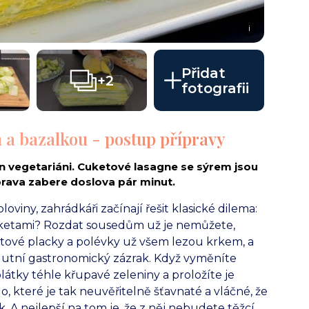
i
Přidat
+2
fotografii
 a bazalkou - postup přípravy
en vegetariáni. Cuketové lasagne se sýrem jsou
íprava zabere doslova pár minut.
viny, zahrádkáři začínají řešit klasické dilema:
uketami? Rozdat sousedům už je nemůžete,
etové placky a polévky už všem lezou krkem, a
solutní gastronomický zázrak. Když vyměníte
plátky téhle křupavé zeleniny a proložíte je
o, které je tak neuvěřitelně šťavnaté a vláčné, že
A nejlepší na tom je, že z něj nebudete těžcí