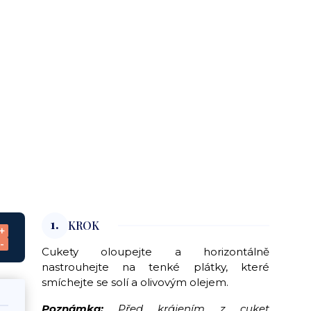
1.
KROK
+
-
Cukety oloupejte a horizontálně
nastrouhejte na tenké plátky, které
smíchejte se solí a olivovým olejem.
Poznámka:
Před krájením z cuket