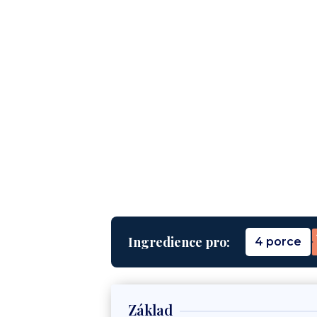
Ingredience pro:
4 porce
Základ