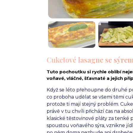
Cuketové lasagne se sýrem
Tuto pochoutku si rychle oblíbí nej
voňavé, vláčné, šťavnaté a jejich př
Když se léto přehoupne do druhé polo
co proboha udělat se všemi těmi c
protože ti mají stejný problém. Cuk
právě v tu chvíli přichází čas na ab
klasické těstovinové pláty za tenké 
spoustou voňavého sýra, vznikne jídl
po něm doma nezbude ani drobeček. 