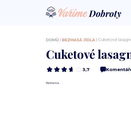
⟩
⟩ Cuketové lasagn
DOMŮ
BEZMASÁ JÍDLA
Cuketové lasagn
3,7
Komentář
Reklama