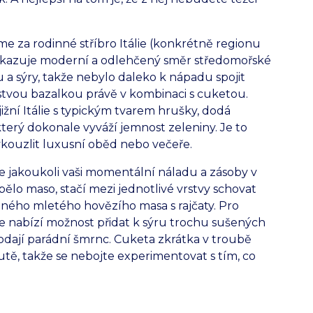
me za rodinné stříbro Itálie (konkrétně regionu
ukazuje moderní a odlehčený směr středomořské
u a sýry, takže nebylo daleko k nápadu spojit
tvou bazalkou právě v kombinaci s cuketou.
jižní Itálie s typickým tvarem hrušky, dodá
erý dokonale vyváží jemnost zeleniny. Je to
ykouzlit luxusní oběd nebo večeře.
e jakoukoli vaši momentální náladu a zásoby v
ělo maso, stačí mezi jednotlivé vrstvy schovat
aného mletého hovězího masa s rajčaty. Pro
se nabízí možnost přidat k sýru trochu sušených
 dodají parádní šmrnc. Cuketa zkrátka v troubě
ě, takže se nebojte experimentovat s tím, co