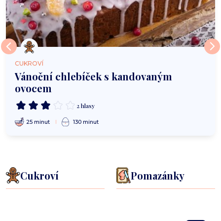
CUKROVÍ
Vánoční chlebíček s kandovaným
ovocem
2 hlasy
25 minut
130 minut
Cukroví
Pomazánky