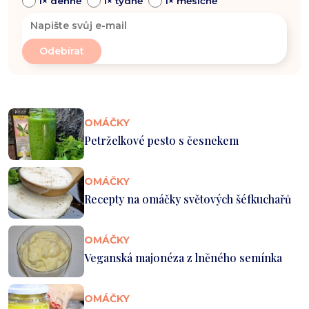
1× denně
1× týdně
1× měsíčně
OMÁČKY
Petrželkové pesto s česnekem
OMÁČKY
Recepty na omáčky světových šéfkuchařů
OMÁČKY
Veganská majonéza z lněného semínka
OMÁČKY