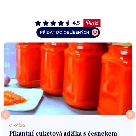
4,5
PŘIDAT DO OBLÍBENÝCH
OMÁČKY
Pikantní cuketová adžika s česnekem