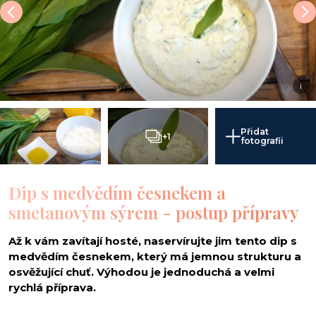
i
Přidat
+1
fotografii
Dip s medvědím česnekem a
smetanovým sýrem - postup přípravy
Až k vám zavítají hosté, naservírujte jim tento dip s
medvědím česnekem, který má jemnou strukturu a
osvěžující chuť. Výhodou je jednoduchá a velmi
rychlá příprava.