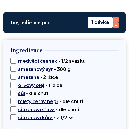
+
Ingredience pro:
1 dávka
-
Ingredience
medvědí česnek
- 1/2 svazku
smetanový sýr
- 300 g
smetana
- 2 lžíce
olivový olej
- 1 lžíce
sůl
- dle chuti
mletý černý pepř
- dle chuti
citronová šťáva
- dle chuti
citronová kůra
- z 1/2 ks