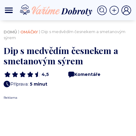
⟩
⟩ Dip s medvědím česnekem a smetanovým
DOMŮ
OMÁČKY
sýrem
Dip s medvědím česnekem a
smetanovým sýrem
4,5
Komentáře
Příprava:
5 minut
Reklama