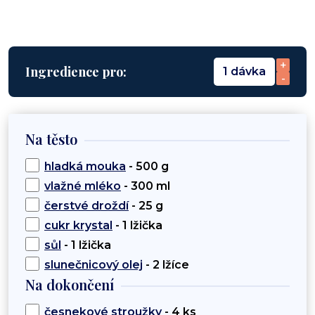
+
Ingredience pro:
1 dávka
-
Na těsto
hladká mouka
- 500 g
vlažné mléko
- 300 ml
čerstvé droždí
- 25 g
cukr krystal
- 1 lžička
sůl
- 1 lžička
slunečnicový olej
- 2 lžíce
Na dokončení
česnekové stroužky
- 4 ks