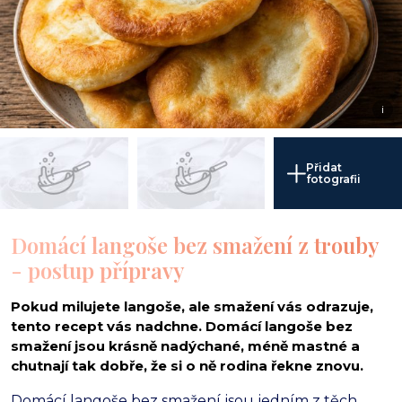
i
Přidat
fotografii
Domácí langoše bez smažení z trouby
- postup přípravy
Pokud milujete langoše, ale smažení vás odrazuje,
tento recept vás nadchne. Domácí langoše bez
smažení jsou krásně nadýchané, méně mastné a
chutnají tak dobře, že si o ně rodina řekne znovu.
Domácí langoše bez smažení jsou jedním z těch