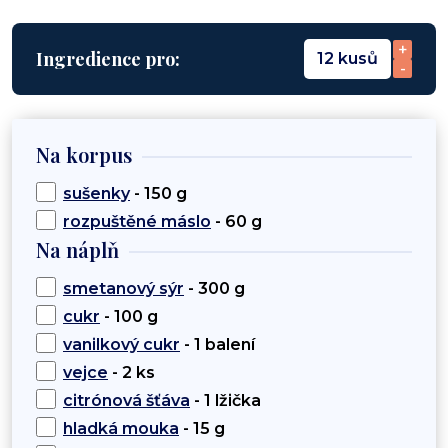
+
Ingredience pro:
12 kusů
-
Na korpus
sušenky
- 150 g
rozpuštěné máslo
- 60 g
Na náplň
smetanový sýr
- 300 g
cukr
- 100 g
vanilkový cukr
- 1 balení
vejce
- 2 ks
citrónová šťáva
- 1 lžička
hladká mouka
- 15 g