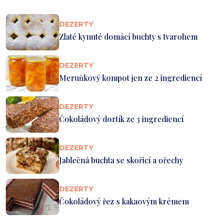
DEZERTY
Zlaté kynuté domácí buchty s tvarohem
DEZERTY
Meruňkový kompot jen ze 2 ingrediencí
DEZERTY
Čokoládový dortík ze 3 ingrediencí
DEZERTY
Jablečná buchta se skořicí a ořechy
DEZERTY
Čokoládový řez s kakaovým krémem