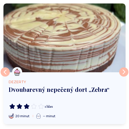
DEZERTY
Dvoubarevný nepečený dort „Zebra“
1 hlas
20 minut
-- minut