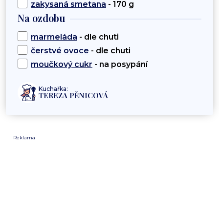
zakysaná smetana
- 170 g
Na ozdobu
marmeláda
- dle chuti
čerstvé ovoce
- dle chuti
moučkový cukr
- na posypání
Kuchařka:
TEREZA PĚNICOVÁ
Reklama