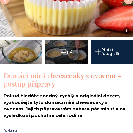
i
Přidat
+4
fotografii
Domácí mini cheesecaky s ovocem -
postup přípravy
Pokud hledáte snadný, rychlý a originální dezert,
vyzkoušejte tyto domácí mini cheesecaky s
ovocem. Jejich příprava vám zabere pár minut a na
výsledku si pochutná celá rodina.
Reklama