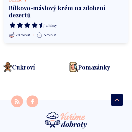
DEZERTY
Bílkovo-máslový krém na zdobení
dezertů
4 hlasy
20 minut
5 minut
Cukroví
Pomazánky