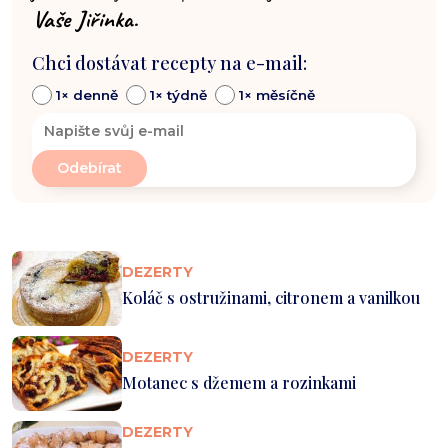
Vaše Jiřinka.
Chci dostávat recepty na e-mail:
1× denně
1× týdně
1× měsíčně
DEZERTY
Koláč s ostružinami, citronem a vanilkou
DEZERTY
Motanec s džemem a rozinkami
DEZERTY