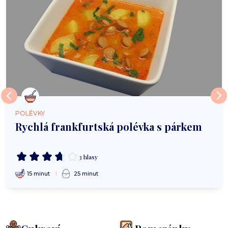
POLÉVKY
Rychlá frankfurtská polévka s párkem
3 hlasy
15 minut
25 minut