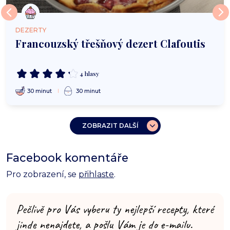
DEZERTY
Francouzský třešňový dezert Clafoutis
4 hlasy
30 minut
30 minut
ZOBRAZIT DALŠÍ
Facebook komentáře
Pro zobrazení, se
přihlaste
.
Pečlivě pro Vás vyberu ty nejlepší recepty, které
jinde nenajdete, a pošlu Vám je do e-mailu.