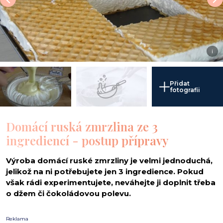
i
Přidat
fotografii
Domácí ruská zmrzlina ze 3
ingrediencí - postup přípravy
Výroba domácí ruské zmrzliny je velmi jednoduchá,
jelikož na ni potřebujete jen 3 ingredience. Pokud
však rádi experimentujete, neváhejte ji doplnit třeba
o džem či čokoládovou polevu.
Reklama