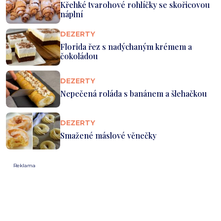
Křehké tvarohové rohlíčky se skořicovou
náplní
DEZERTY
Florida řez s nadýchaným krémem a
čokoládou
DEZERTY
Nepečená roláda s banánem a šlehačkou
DEZERTY
Smažené máslové věnečky
Reklama