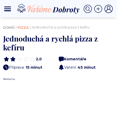
⟩
⟩ Jednoduchá a rychlá pizza z kefíru
DOMŮ
PIZZA
Jednoduchá a rychlá pizza z
kefíru
2,0
Komentáře
Příprava:
15 minut
Vaření:
45 minut
Reklama