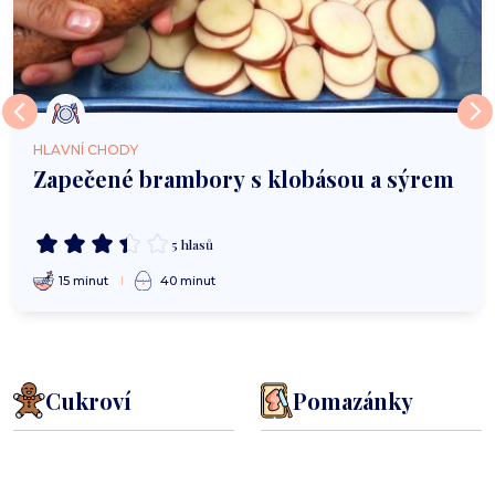
HLAVNÍ CHODY
Zapečené brambory s klobásou a sýrem
5 hlasů
15 minut
40 minut
Cukroví
Pomazánky