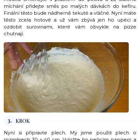
míchání přidejte směs po malých dávkách do kefíru.
Finální těsto bude nádherně tekuté a vláčné. Nyní máte
těsto zcela hotové a už vám zbývá jen ho upéci a
ozdobit surovinami, které vám obvykle na pizze
chutnají.
3.
KROK
Nyní si připravte plech. My jsme použili plech o
rozměrech 30 x 40 cm. Vyložte ho pečicím papírem a