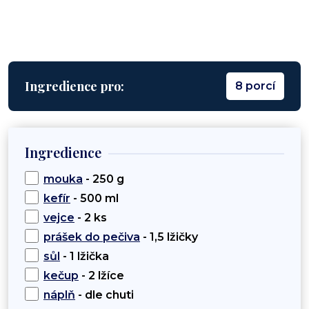
Ingredience pro:
8 porcí
Ingredience
mouka
- 250 g
kefír
- 500 ml
vejce
- 2 ks
prášek do pečiva
- 1,5 lžičky
sůl
- 1 lžička
kečup
- 2 lžíce
náplň
- dle chuti