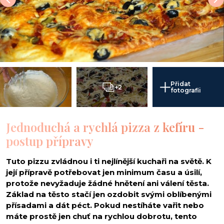
Přidat
+2
fotografii
Jednoduchá a rychlá pizza z kefíru -
postup přípravy
Tuto pizzu zvládnou i ti nejlínější kuchaři na světě. K
její přípravě potřebovat jen minimum času a úsilí,
protože nevyžaduje žádné hnětení ani válení těsta.
Základ na těsto stačí jen ozdobit svými oblíbenými
přísadami a dát péct. Pokud nestíháte vařit nebo
máte prostě jen chuť na rychlou dobrotu, tento