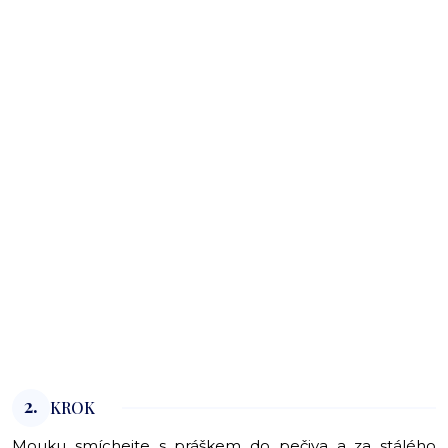
2.
KROK
Mouku smíchejte s práškem do pečiva a za stálého