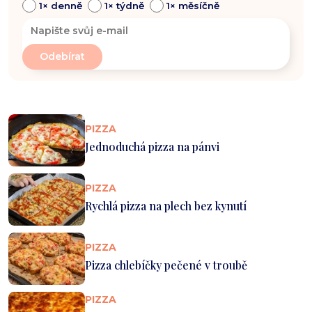
1× denně
1× týdně
1× měsíčně
PIZZA
Jednoduchá pizza na pánvi
PIZZA
Rychlá pizza na plech bez kynutí
PIZZA
Pizza chlebíčky pečené v troubě
PIZZA