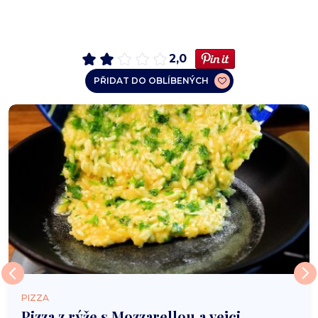
2,0
PŘIDAT DO OBLÍBENÝCH
PIZZA
Pizza z rýže s Mozzarellou a vejci