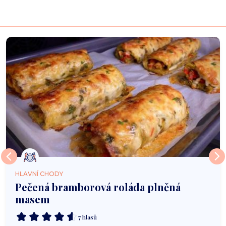
HLAVNÍ CHODY
Pečená bramborová roláda plněná
masem
7 hlasů