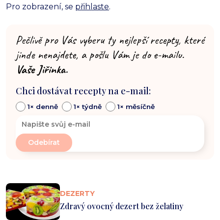
Pro zobrazení, se
přihlaste
.
Pečlivě pro Vás vyberu ty nejlepší recepty, které
jinde nenajdete, a pošlu Vám je do e-mailu.
Vaše Jiřinka.
Chci dostávat recepty na e-mail:
1× denně
1× týdně
1× měsíčně
DEZERTY
Zdravý ovocný dezert bez želatiny