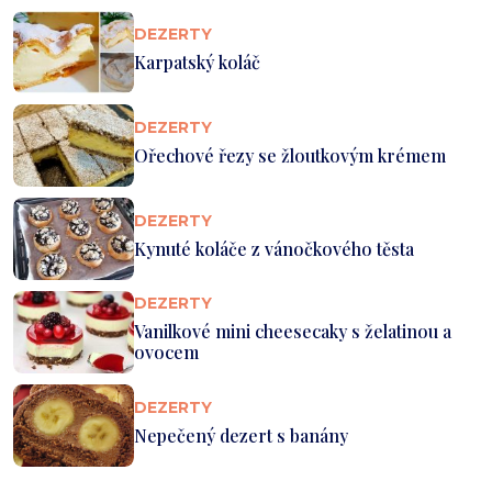
DEZERTY
Karpatský koláč
DEZERTY
Ořechové řezy se žloutkovým krémem
DEZERTY
Kynuté koláče z vánočkového těsta
DEZERTY
Vanilkové mini cheesecaky s želatinou a
ovocem
DEZERTY
Nepečený dezert s banány