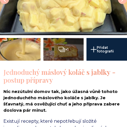
i
Přidat
+1
fotografii
Jednoduchý máslový koláč s jablky -
postup přípravy
Nic nezútulní domov tak, jako úžasná vůně tohoto
jednoduchého máslového koláče s jablky. Je
šťavnatý, má osvěžující chuť a jeho příprava zabere
doslova pár minut.
Existují recepty,
které nepotřebují složité