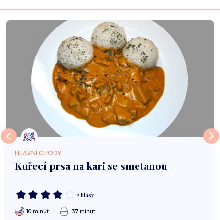
HLAVNÍ CHODY
Kuřecí prsa na kari se smetanou
2 hlasy
10 minut
37 minut