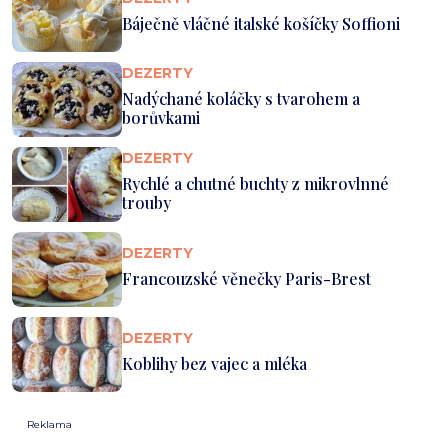
Báječně vláčné italské košíčky Soffioni
DEZERTY
Nadýchané koláčky s tvarohem a
borůvkami
DEZERTY
Rychlé a chutné buchty z mikrovlnné
trouby
DEZERTY
Francouzské věnečky Paris-Brest
DEZERTY
Koblihy bez vajec a mléka
Reklama