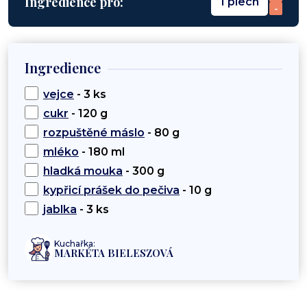
Ingredience pro:
1 plech
-
Ingredience
vejce
- 3 ks
cukr
- 120 g
rozpuštěné máslo
- 80 g
mléko
- 180 ml
hladká mouka
- 300 g
kypřicí prášek do pečiva
- 10 g
jablka
- 3 ks
Kuchařka:
MARKÉTA BIELESZOVÁ