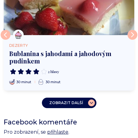
DEZERTY
Bublanina s jahodami a jahodovým
pudinkem
2 hlasy
30 minut
30 minut
ZOBRAZIT DALŠÍ
Facebook komentáře
Pro zobrazení, se
přihlaste
.