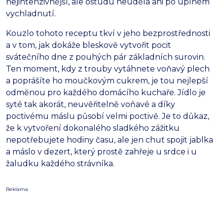
nejintenzivnější,
ale ostudu neudělá ani po úplném
vychladnutí.
Kouzlo tohoto receptu tkví v jeho bezprostřednosti
a v tom,
jak dokáže bleskově vytvořit pocit
svátečního dne z pouhých pár základních surovin.
Ten moment,
kdy z trouby vytáhnete voňavý plech
a poprášíte ho moučkovým cukrem,
je tou nejlepší
odměnou pro každého domácího kuchaře.
Jídlo je
syté tak akorát,
neuvěřitelně voňavé a díky
poctivému máslu působí velmi poctivě.
Je to důkaz,
že k vytvoření dokonalého sladkého zážitku
nepotřebujete hodiny času,
ale jen chuť spojit jablka
a máslo v dezert,
který prostě zahřeje u srdce i u
žaludku každého strávníka.
Reklama