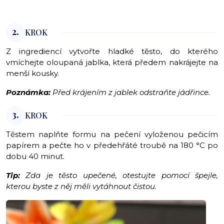
2.
KROK
Z ingrediencí vytvořte hladké těsto, do kterého
vmíchejte oloupaná jablka, která předem nakrájejte na
menší kousky.
Poznámka:
Před krájením z jablek odstraňte jádřince.
3.
KROK
Těstem naplňte formu na pečení vyloženou pečicím
papírem a pečte ho v předehřáté troubě na 180 °C po
dobu 40 minut.
Tip:
Zda je těsto upečené, otestujte pomocí špejle,
kterou byste z něj měli vytáhnout čistou.