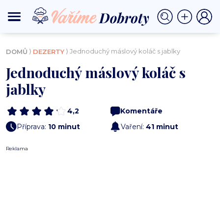
⟩
⟩ Jednoduchý máslový koláč s jablky
DOMŮ
DEZERTY
Jednoduchý máslový koláč s
jablky
4,2
Komentáře
Příprava:
10 minut
Vaření:
41 minut
Reklama