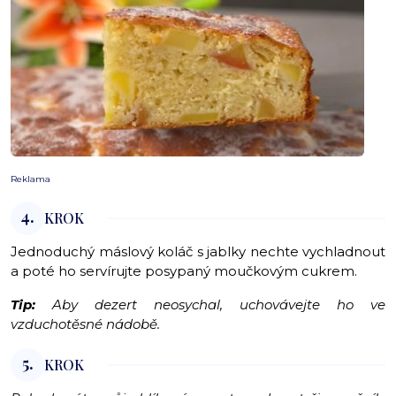
Reklama
4.
KROK
Jednoduchý máslový koláč s jablky nechte vychladnout
a poté ho servírujte posypaný moučkovým cukrem.
Tip:
Aby dezert neosychal, uchovávejte ho ve
vzduchotěsné nádobě.
5.
KROK