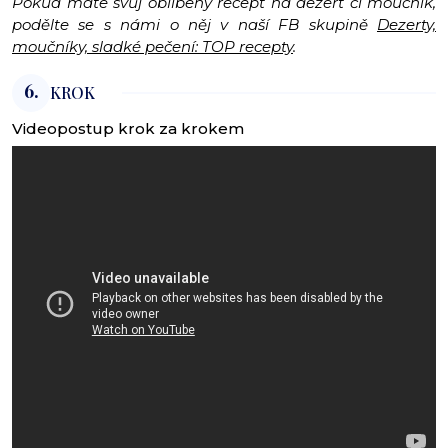
Pokud máte svůj oblíbený recept na dezert či moučník,
podělte se s námi o něj v naší FB skupině
Dezerty,
moučníky, sladké pečení: TOP recepty
.
6.
KROK
Videopostup krok za krokem