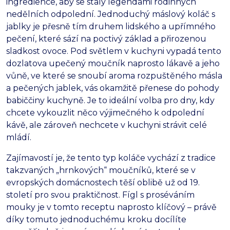
ingredience,
aby se staly legendami rodinných
nedělních odpolední.
Jednoduchý máslový koláč s
jablky je přesně tím druhem lidského a upřímného
pečení,
které sází na poctivý základ a přirozenou
sladkost ovoce.
Pod světlem v kuchyni vypadá tento
dozlatova upečený moučník naprosto lákavě a jeho
vůně,
ve které se snoubí aroma rozpuštěného másla
a pečených jablek,
vás okamžitě přenese do pohody
babiččiny kuchyně.
Je to ideální volba pro dny,
kdy
chcete vykouzlit něco výjimečného k odpolední
kávě,
ale zároveň nechcete v kuchyni strávit celé
mládí.
Zajímavostí je,
že tento typ koláče vychází z tradice
takzvaných „hrnkových“ moučníků,
které se v
evropských domácnostech těší oblibě už od 19.
století pro svou praktičnost.
Fígl s proséváním
mouky je v tomto receptu naprosto klíčový – právě
díky tomuto jednoduchému kroku docílíte