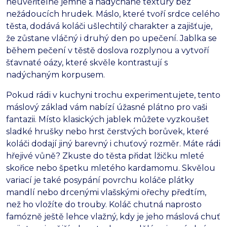
neuvěřitelně jemné a nadýchané textury bez
nežádoucích hrudek.
Máslo,
které tvoří srdce celého
těsta,
dodává koláči ušlechtilý charakter a zajišťuje,
že zůstane vláčný i druhý den po upečení.
Jablka se
během pečení v těstě doslova rozplynou a vytvoří
šťavnaté oázy,
které skvěle kontrastují s
nadýchaným korpusem.
Pokud rádi v kuchyni trochu experimentujete,
tento
máslový základ vám nabízí úžasné plátno pro vaši
fantazii.
Místo klasických jablek můžete vyzkoušet
sladké hrušky nebo hrst čerstvých borůvek,
které
koláči dodají jiný barevný i chuťový rozměr.
Máte rádi
hřejivé vůně?
Zkuste do těsta přidat lžičku mleté
skořice nebo špetku mletého kardamomu.
Skvělou
variací je také posypání povrchu koláče plátky
mandlí nebo drcenými vlašskými ořechy předtím,
než ho vložíte do trouby.
Koláč chutná naprosto
famózně ještě lehce vlažný,
kdy je jeho máslová chuť