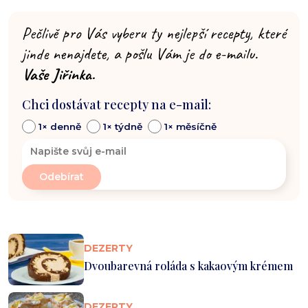
Pečlivě pro Vás vyberu ty nejlepší recepty, které
jinde nenajdete, a pošlu Vám je do e-mailu.
Vaše Jiřinka.
Chci dostávat recepty na e-mail:
1× denně
1× týdně
1× měsíčně
DEZERTY
Dvoubarevná roláda s kakaovým krémem
DEZERTY