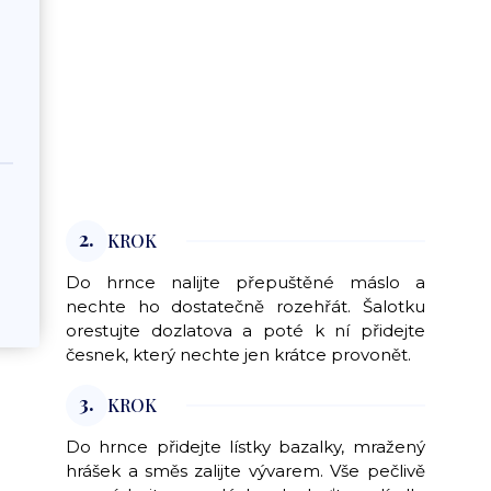
2.
KROK
Do hrnce nalijte přepuštěné máslo a
nechte ho dostatečně rozehřát. Šalotku
orestujte dozlatova a poté k ní přidejte
česnek, který nechte jen krátce provonět.
3.
KROK
Do hrnce přidejte lístky bazalky, mražený
hrášek a směs zalijte vývarem. Vše pečlivě