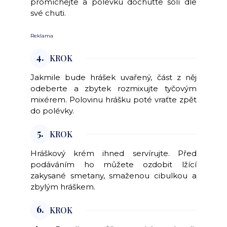
promíchejte a polévku dochuťte solí dle
své chuti.
Reklama
4.
KROK
Jakmile bude hrášek uvařený, část z něj
odeberte a zbytek rozmixujte tyčovým
mixérem. Polovinu hrášku poté vraťte zpět
do polévky.
5.
KROK
Hráškový krém ihned servírujte. Před
podáváním ho můžete ozdobit lžící
zakysané smetany, smaženou cibulkou a
zbylým hráškem.
6.
KROK