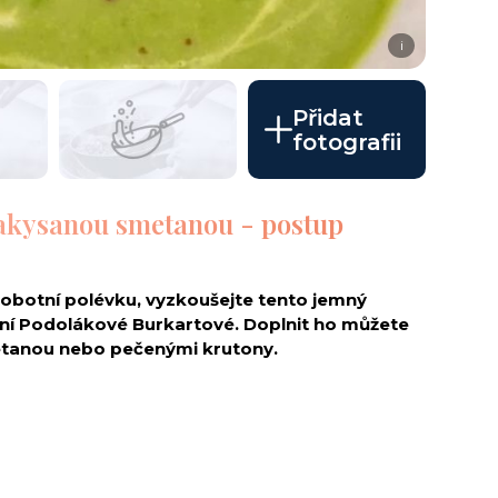
i
Přidat
fotografii
akysanou smetanou - postup
sobotní polévku, vyzkoušejte tento jemný
í Podolákové Burkartové. Doplnit ho můžete
tanou nebo pečenými krutony.