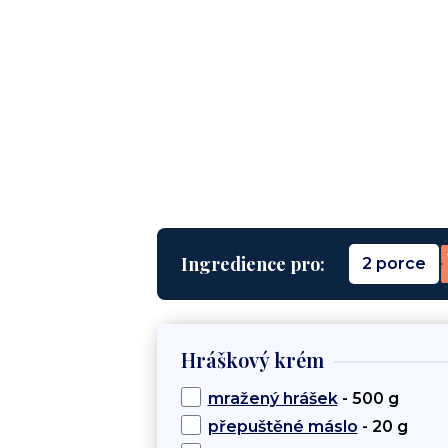
Ingredience pro:
2 porce
Hráškový krém
mražený hrášek
- 500 g
přepuštěné máslo
- 20 g