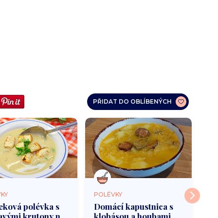
PŘIDAT DO OBLÍBENÝCH
KY
POLÉVKY
PO
eková polévka s
Domácí kapustnica s
Uz
avými krutony na
klobásou a houbami
ze