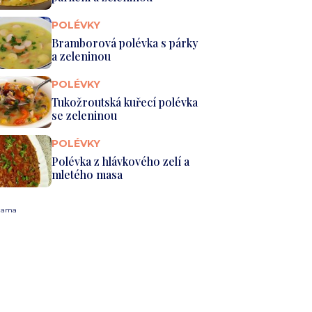
POLÉVKY
Bramborová polévka s párky
a zeleninou
POLÉVKY
Tukožroutská kuřecí polévka
se zeleninou
POLÉVKY
Polévka z hlávkového zelí a
mletého masa
lama