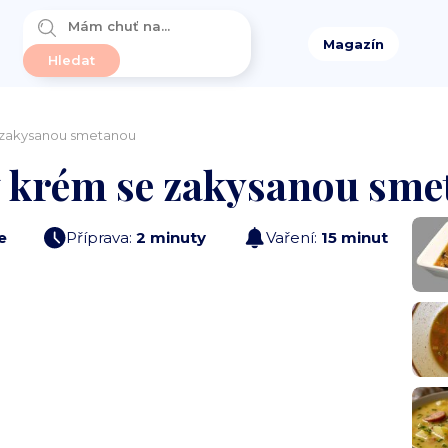
Magazín
 zakysanou smetanou
 krém se zakysanou sme
e
Příprava:
2 minuty
Vaření:
15 minut