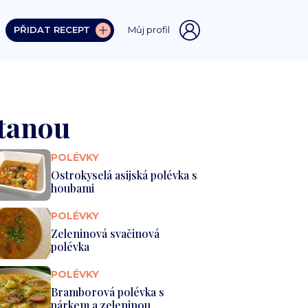
PŘIDAT RECEPT
Můj profil
tanou
POLÉVKY
Ostrokyselá asijská polévka s
houbami
POLÉVKY
Zeleninová svačinová
polévka
POLÉVKY
Bramborová polévka s
párkem a zeleninou