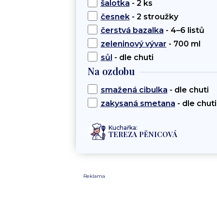
šalotka
- 2 ks
česnek
- 2 stroužky
čerstvá bazalka
- 4–6 listů
zeleninový vývar
- 700 ml
sůl
- dle chuti
Na ozdobu
smažená cibulka
- dle chuti
zakysaná smetana
- dle chuti
Kuchařka:
TEREZA PĚNICOVÁ
Reklama