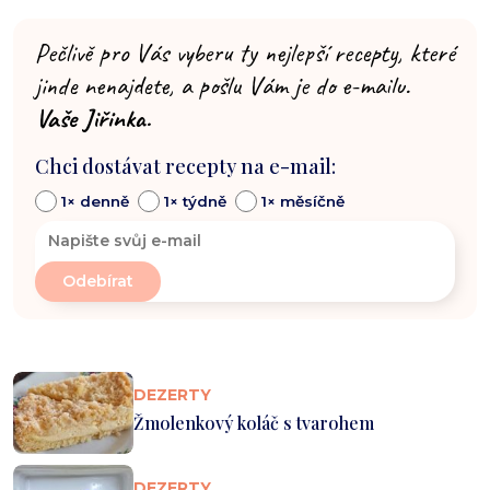
Pečlivě pro Vás vyberu ty nejlepší recepty, které
jinde nenajdete, a pošlu Vám je do e-mailu.
Vaše Jiřinka.
Chci dostávat recepty na e-mail:
1× denně
1× týdně
1× měsíčně
DEZERTY
Žmolenkový koláč s tvarohem
DEZERTY