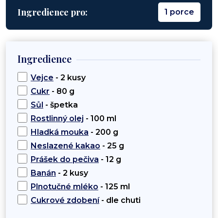
Ingredience pro:
1 porce
Ingredience
Vejce
- 2 kusy
Cukr
- 80 g
Sůl
- špetka
Rostlinný olej
- 100 ml
Hladká mouka
- 200 g
Neslazené kakao
- 25 g
Prášek do pečiva
- 12 g
Banán
- 2 kusy
Plnotučné mléko
- 125 ml
Cukrové zdobení
- dle chuti