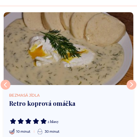
BEZMASÁ JÍDLA
Retro koprová omáčka
2 hlasy
10 minut
30 minut