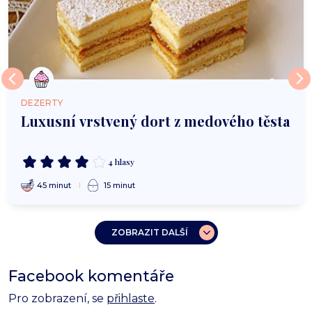
DEZERTY
Luxusní vrstvený dort z medového těsta
4 hlasy
45 minut
15 minut
ZOBRAZIT DALŠÍ
Facebook komentáře
Pro zobrazení, se
přihlaste
.