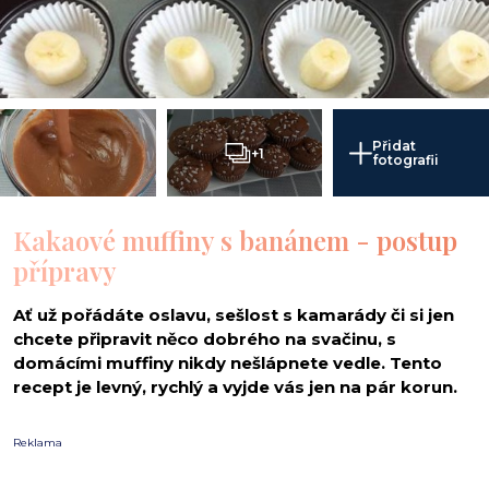
Přidat
+1
fotografii
Kakaové muffiny s banánem - postup
přípravy
Ať už pořádáte oslavu, sešlost s kamarády či si jen
chcete připravit něco dobrého na svačinu, s
domácími muffiny nikdy nešlápnete vedle. Tento
recept je levný, rychlý a vyjde vás jen na pár korun.
Reklama