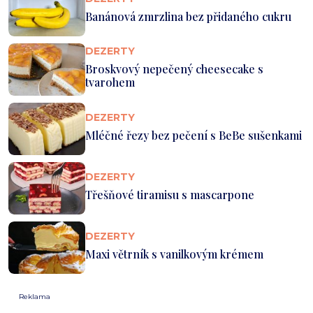
Banánová zmrzlina bez přidaného cukru
DEZERTY
Broskvový nepečený cheesecake s
tvarohem
DEZERTY
Mléčné řezy bez pečení s BeBe sušenkami
DEZERTY
Třešňové tiramisu s mascarpone
DEZERTY
Maxi větrník s vanilkovým krémem
Reklama