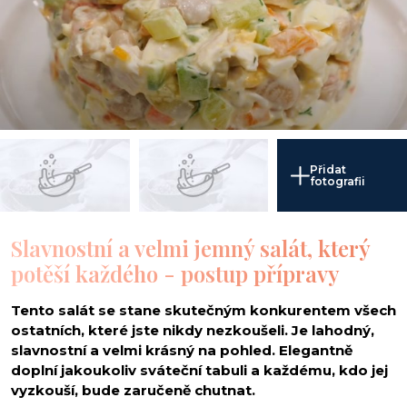
Přidat
fotografii
Slavnostní a velmi jemný salát, který
potěší každého - postup přípravy
Tento salát se stane skutečným konkurentem všech
ostatních, které jste nikdy nezkoušeli. Je lahodný,
slavnostní a velmi krásný na pohled. Elegantně
doplní jakoukoliv sváteční tabuli a každému, kdo jej
vyzkouší, bude zaručeně chutnat.