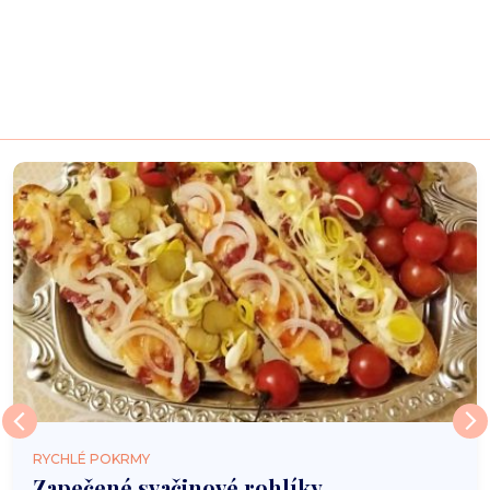
RYCHLÉ POKRMY
Zapečené svačinové rohlíky