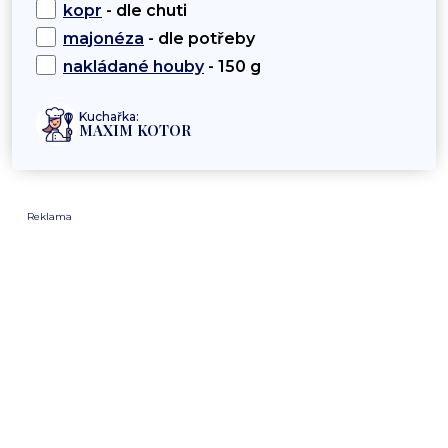
kopr
- dle chuti
majonéza
- dle potřeby
nakládané houby
- 150 g
Kuchařka:
MAXIM KOTOR
Reklama