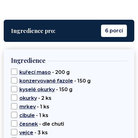
Ingredience pro:
6 porcí
Ingredience
kuřecí maso
- 200 g
konzervované fazole
- 150 g
kyselé okurky
- 150 g
okurky
- 2 ks
mrkev
- 1 ks
cibule
- 1 ks
česnek
- dle chuti
vejce
- 3 ks