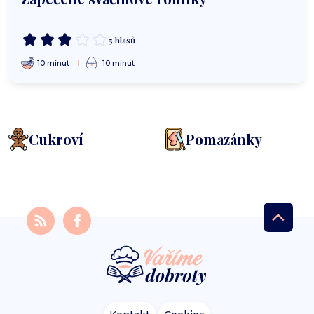
5 hlasů
10 minut
10 minut
Cukroví
Pomazánky