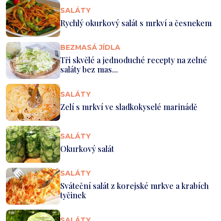
SALÁTY
Rychlý okurkový salát s mrkví a česnekem
BEZMASÁ JÍDLA
Tři skvělé a jednoduché recepty na zelné
saláty bez mas...
SALÁTY
Zelí s mrkví ve sladkokyselé marinádě
SALÁTY
Okurkový salát
SALÁTY
Sváteční salát z korejské mrkve a krabích
tyčinek
SALÁTY