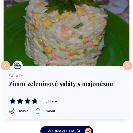
SALÁTY
Zimní zeleninové saláty s majonézou
7 hlasů
-- minut
-- minut
ZOBRAZIT DALŠÍ