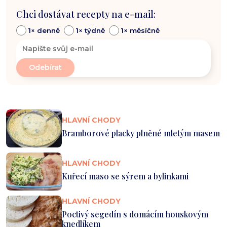
Chci dostávat recepty na e-mail:
1× denně
1× týdně
1× měsíčně
HLAVNÍ CHODY
Bramborové placky plněné mletým masem
HLAVNÍ CHODY
Kuřecí maso se sýrem a bylinkami
HLAVNÍ CHODY
Poctivý segedín s domácím houskovým
knedlíkem