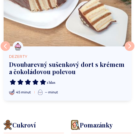
DEZERTY
Dvoubarevný sušenkový dort s krémem
a čokoládovou polevou
1 hlas
45 minut
-- minut
Cukroví
Pomazánky