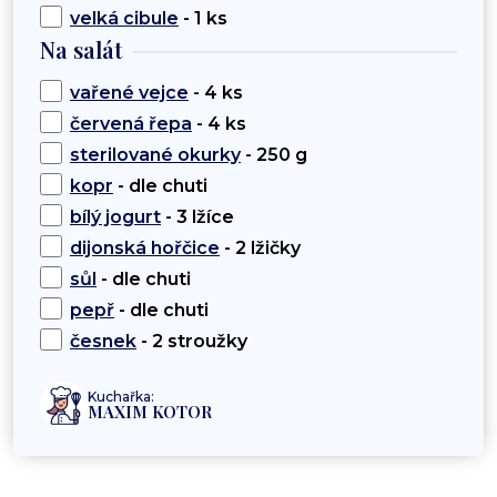
velká cibule
- 1 ks
Na salát
vařené vejce
- 4 ks
červená řepa
- 4 ks
sterilované okurky
- 250 g
kopr
- dle chuti
bílý jogurt
- 3 lžíce
dijonská hořčice
- 2 lžičky
sůl
- dle chuti
pepř
- dle chuti
česnek
- 2 stroužky
Kuchařka:
MAXIM KOTOR