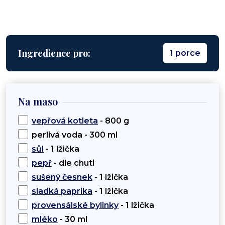
Ingredience pro:
1 porce
Na maso
vepřová kotleta
- 800 g
perlivá voda - 300 ml
sůl
- 1 lžička
pepř
- dle chuti
sušený česnek
- 1 lžička
sladká paprika
- 1 lžička
provensálské bylinky
- 1 lžička
mléko
- 30 ml