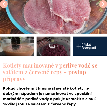
Přidat
+1
fotografii
Kotlety marinované v perlivé vodě se
salátem z červené řepy - postup
přípravy
Pokud chcete mít krásně šťavnaté kotlety, je
dobrým nápadem je namarinovat ve speciální
marinádě z perlivé vody a pak je usmažit s cibulí.
Skvělé jsou se salátem z červené řepy.