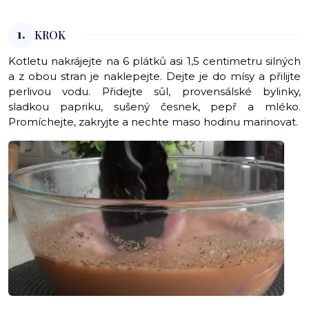
1.
KROK
Kotletu nakrájejte na 6 plátků asi 1,5 centimetru silných
a z obou stran je naklepejte. Dejte je do mísy a přilijte
perlivou vodu. Přidejte sůl, provensálské bylinky,
sladkou papriku, sušený česnek, pepř a mléko.
Promíchejte, zakryjte a nechte maso hodinu marinovat.