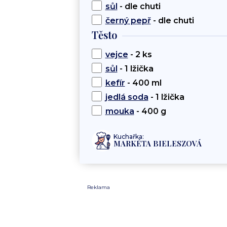
sůl
- dle chuti
černý pepř
- dle chuti
Těsto
vejce
- 2 ks
sůl
- 1 lžička
kefír
- 400 ml
jedlá soda
- 1 lžička
mouka
- 400 g
Kuchařka:
MARKÉTA BIELESZOVÁ
Reklama