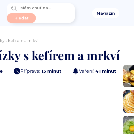
Magazín
ky s kefírem a mrkví
ízky s kefírem a mrkví
e
Příprava:
15 minut
Vaření:
41 minut