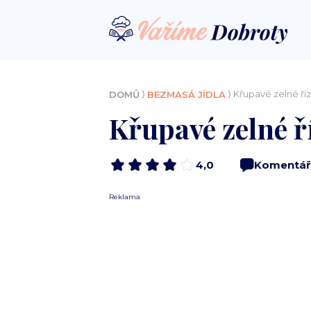
⟩
⟩ Křupavé zelné říz
DOMŮ
BEZMASÁ JÍDLA
Křupavé zelné ř
4,0
Komentář
Reklama