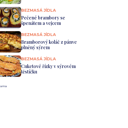
BEZMASÁ JÍDLA
Pečené brambory se
špenátem a vejcem
BEZMASÁ JÍDLA
Bramborový koláč z pánve
plněný sýrem
BEZMASÁ JÍDLA
Cuketové řízky v sýrovém
těstíčku
lama