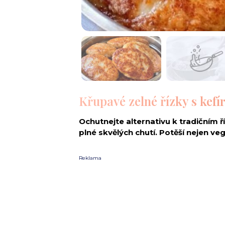
Křupavé zelné řízky s kefí
Ochutnejte alternativu k tradičním ř
plné skvělých chutí. Potěší nejen ve
Reklama