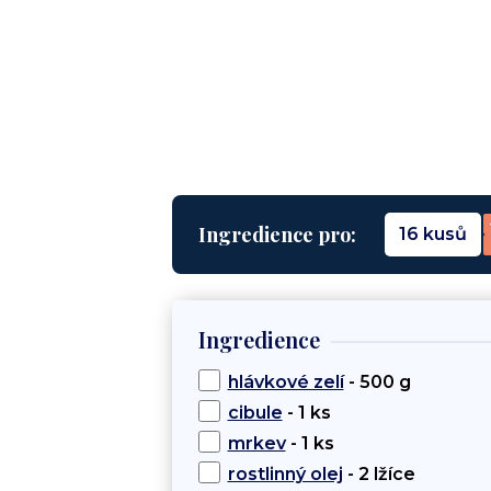
Ingredience pro:
16 kusů
Ingredience
hlávkové zelí
- 500 g
cibule
- 1 ks
mrkev
- 1 ks
rostlinný olej
- 2 lžíce