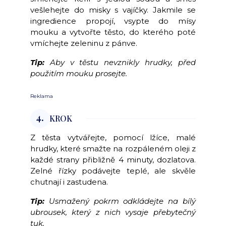
vešlehejte do misky s vajíčky. Jakmile se
ingredience propojí, vsypte do mísy
mouku a vytvořte těsto, do kterého poté
vmíchejte zeleninu z pánve.
Tip:
Aby v těstu nevznikly hrudky, před
použitím mouku prosejte.
Reklama
4.
KROK
Z těsta vytvářejte, pomocí lžíce, malé
hrudky, které smažte na rozpáleném oleji z
každé strany přibližně 4 minuty, dozlatova.
Zelné řízky podávejte teplé, ale skvěle
chutnají i zastudena.
Tip:
Usmažený pokrm odkládejte na bílý
ubrousek, který z nich vysaje přebytečný
tuk.