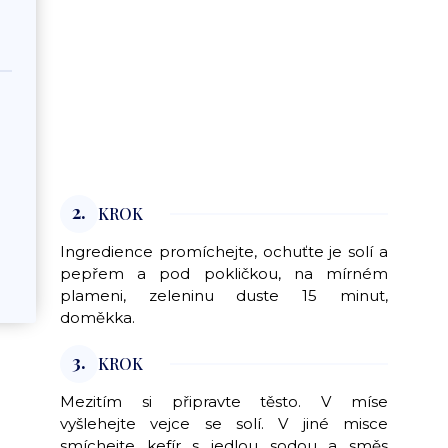
2.
KROK
Ingredience promíchejte, ochuťte je solí a
pepřem a pod pokličkou, na mírném
plameni, zeleninu duste 15 minut,
doměkka.
3.
KROK
Mezitím si připravte těsto. V míse
vyšlehejte vejce se solí. V jiné misce
smíchejte kefír s jedlou sodou a směs