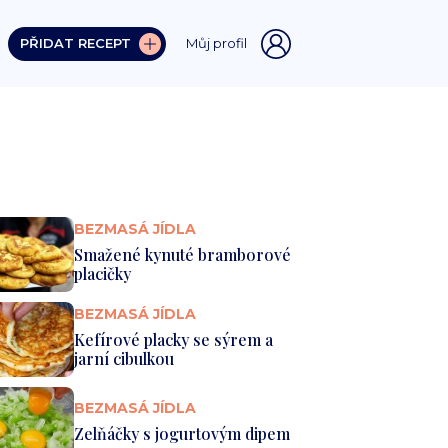
PŘIDAT RECEPT
Můj profil
BEZMASÁ JÍDLA
Smažené kynuté bramborové
placičky
BEZMASÁ JÍDLA
Kefírové placky se sýrem a
jarní cibulkou
BEZMASÁ JÍDLA
Zelňáčky s jogurtovým dipem