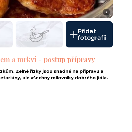
i
Přidat
fotografii
rem a mrkví - postup přípravy
ízkům. Zelné řízky jsou snadné na přípravu a
getariány, ale všechny milovníky dobrého jídla.