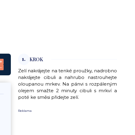
1.
KROK
+
-
Zelí nakrájejte na tenké proužky, nadrobno
nakrájejte cibuli a nahrubo nastrouhejte
oloupanou mrkev. Na pánvi s rozpáleným
olejem smažte 2 minuty cibuli s mrkví a
poté ke směsi přidejte zelí.
Reklama