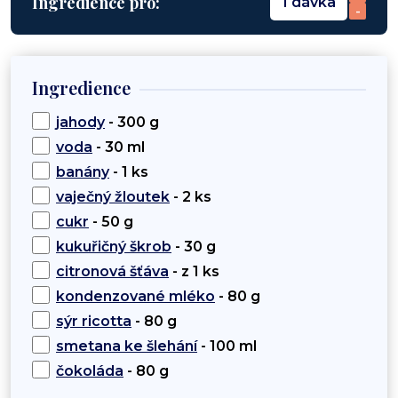
Ingredience pro:
1 dávka
-
Ingredience
jahody
- 300 g
voda
- 30 ml
banány
- 1 ks
vaječný žloutek
- 2 ks
cukr
- 50 g
kukuřičný škrob
- 30 g
citronová šťáva
- z 1 ks
kondenzované mléko
- 80 g
sýr ricotta
- 80 g
smetana ke šlehání
- 100 ml
čokoláda
- 80 g