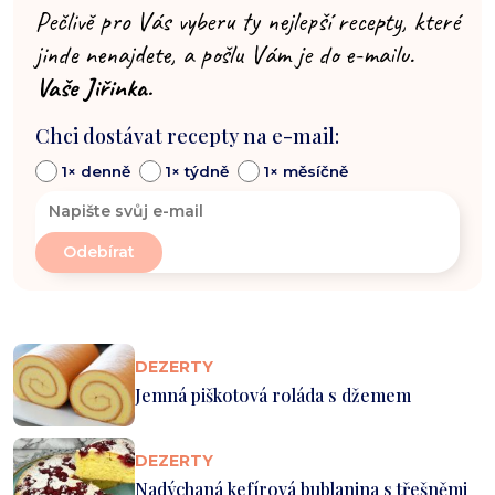
Pečlivě pro Vás vyberu ty nejlepší recepty, které
jinde nenajdete, a pošlu Vám je do e-mailu.
Vaše Jiřinka.
Chci dostávat recepty na e-mail:
1× denně
1× týdně
1× měsíčně
DEZERTY
Jemná piškotová roláda s džemem
DEZERTY
Nadýchaná kefírová bublanina s třešněmi