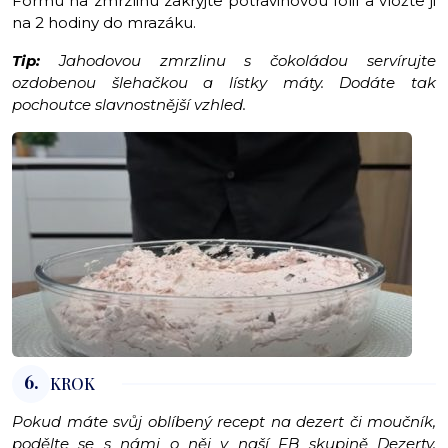
Formu na zmrzlinu zakryjte potravinovou fólií a vložte ji
na 2 hodiny do mrazáku.
Tip:
Jahodovou zmrzlinu s čokoládou servírujte
ozdobenou šlehačkou a lístky máty. Dodáte tak
pochoutce slavnostnější vzhled.
6.
KROK
Pokud máte svůj oblíbený recept na dezert či moučník,
podělte se s námi o něj v naší FB skupině
Dezerty,