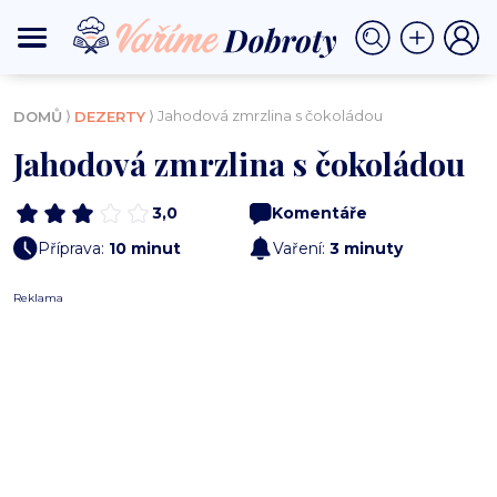
⟩
⟩ Jahodová zmrzlina s čokoládou
DOMŮ
DEZERTY
Jahodová zmrzlina s čokoládou
3,0
Komentáře
Příprava:
10 minut
Vaření:
3 minuty
Reklama