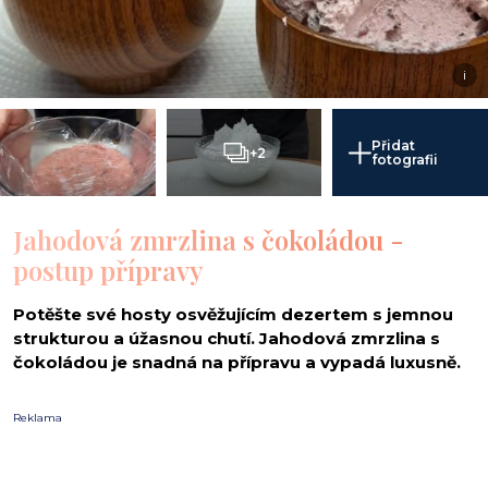
i
Přidat
+2
fotografii
Jahodová zmrzlina s čokoládou -
postup přípravy
Potěšte své hosty osvěžujícím dezertem s jemnou
strukturou a úžasnou chutí. Jahodová zmrzlina s
čokoládou je snadná na přípravu a vypadá luxusně.
Reklama