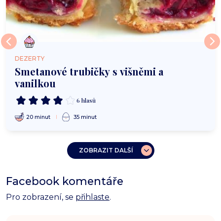
DEZERTY
Smetanové trubičky s višněmi a
vanilkou
6 hlasů
20 minut
35 minut
ZOBRAZIT DALŠÍ
Facebook komentáře
Pro zobrazení, se
přihlaste
.