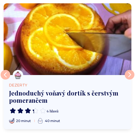
DEZERTY
Jednoduchý voňavý dortík s čerstvým
pomerančem
6 hlasů
20 minut
40 minut