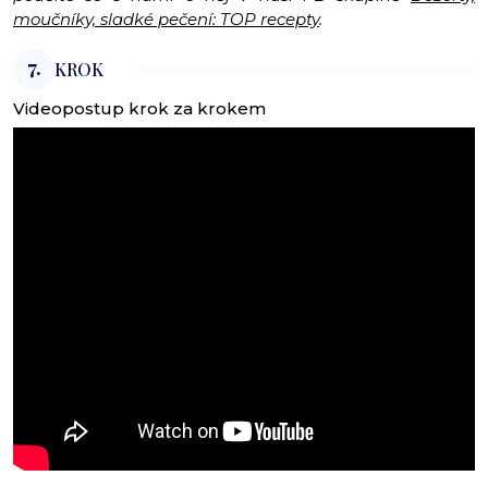
moučníky, sladké pečení: TOP recepty
.
7.
KROK
Videopostup krok za krokem