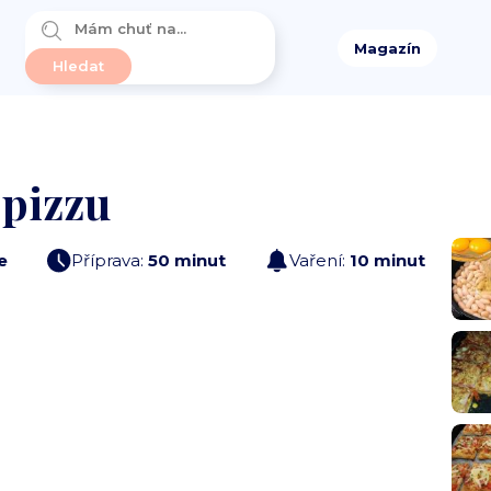
Magazín
 pizzu
e
Příprava:
50 minut
Vaření:
10 minut