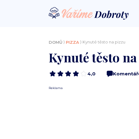
⟩
⟩ Kynuté těsto na pizzu
DOMŮ
PIZZA
Kynuté těsto na
4,0
Komentář
Reklama