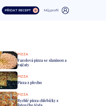
PŘIDAT RECEPT
Můj profil
PIZZA
Fazolová pizza se slaninou a
rajčaty
PIZZA
Pizza z plechu
PIZZA
Rychlé pizza chlebíčky z
listového těsta