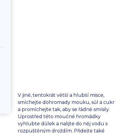
V jiné, tentokrát větší a hlubší misce,
smíchejte dohromady mouku, sůl a cukr
a promíchejte tak, aby se řádně smísily.
Uprostřed této moučné hromádky
vyhlubte důlek a nalijte do něj vodu s
rozpuštěným droždím. Přidejte také