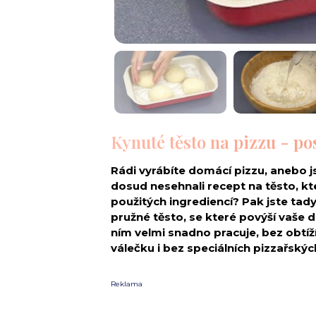
Kynuté těsto na pizzu - po
Rádi vyrábíte domácí pizzu, anebo js
dosud nesehnali recept na těsto, kt
použitých ingrediencí? Pak jste tad
pružné těsto, se které povýší vaše d
ním velmi snadno pracuje, bez obtí
válečku i bez speciálních pizzařský
Reklama