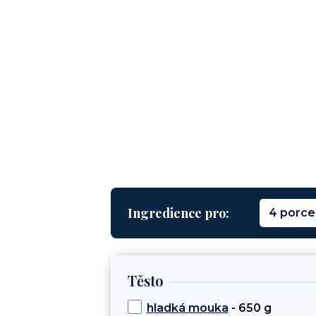
Ingredience pro:
4 porce
Těsto
hladká mouka
- 650 g