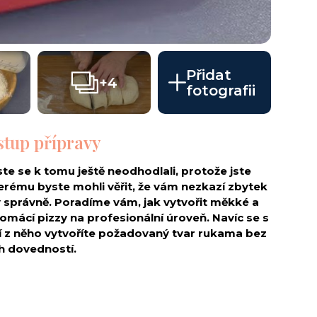
Přidat
+4
fotografii
stup přípravy
te se k tomu ještě neodhodlali, protože jste
erému byste mohli věřit, že vám nezkazí zbytek
y správně. Poradíme vám, jak vytvořit měkké a
omácí pizzy na profesionální úroveň. Navíc se s
ží z něho vytvoříte požadovaný tvar rukama bez
ch dovedností.