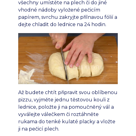
všechny umístěte na plech či do jiné
vhodné nádoby vyložené pečicím
papírem, svrchu zakryjte přilnavou fólií a
dejte chladit do lednice na 24 hodin.
Až budete chtít připravit svou oblíbenou
pizzu, vyjměte jednu těstovou kouli z
lednice, položte ji na pomoučněný vál a
vyválejte válečkem či roztáhněte
rukama do tenké kulaté placky a vložte
ji na pečicí plech.