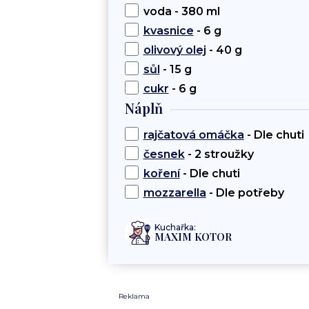
voda - 380 ml
kvasnice
- 6 g
olivový olej
- 40 g
sůl
- 15 g
cukr
- 6 g
Náplň
rajčatová omáčka
- Dle chuti
česnek
- 2 stroužky
koření
- Dle chuti
mozzarella
- Dle potřeby
Kuchařka:
MAXIM KOTOR
Reklama