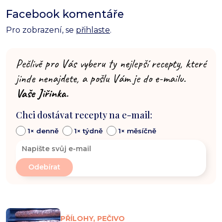
Facebook komentáře
Pro zobrazení, se
přihlaste
.
Pečlivě pro Vás vyberu ty nejlepší recepty, které
jinde nenajdete, a pošlu Vám je do e-mailu.
Vaše Jiřinka.
Chci dostávat recepty na e-mail:
1× denně
1× týdně
1× měsíčně
PŘÍLOHY, PEČIVO