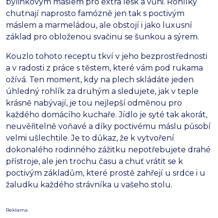
bylinkovým máslem pro extra lesk a vůni. Rohlíky
chutnají naprosto famózně jen tak s poctivým
máslem a marmeládou, ale obstojí i jako luxusní
základ pro obloženou svačinu se šunkou a sýrem.
Kouzlo tohoto receptu tkví v jeho bezprostřednosti
a v radosti z práce s těstem, které vám pod rukama
ožívá. Ten moment, kdy na plech skládáte jeden
úhledný rohlík za druhým a sledujete, jak v teple
krásně nabývají, je tou nejlepší odměnou pro
každého domácího kuchaře. Jídlo je syté tak akorát,
neuvěřitelně voňavé a díky poctivému máslu působí
velmi ušlechtile. Je to důkaz, že k vytvoření
dokonalého rodinného zážitku nepotřebujete drahé
přístroje, ale jen trochu času a chuť vrátit se k
poctivým základům, které prostě zahřejí u srdce i u
žaludku každého strávníka u vašeho stolu.
Reklama