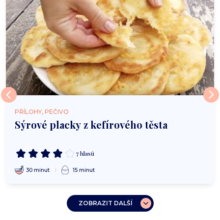
PŘÍLOHY, PEČIVO
Sýrové placky z kefírového těsta
7 hlasů
30 minut
15 minut
ZOBRAZIT DALŠÍ