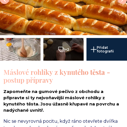
i
Přidat
+2
fotografii
Máslové rohlíky z kynutého těsta -
postup přípravy
Zapomeňte na gumové pečivo z obchodu a
připravte si ty nejvoňavější máslové rohlíky z
kynutého těsta. Jsou úžasně křupavé na povrchu a
nadýchané uvnitř.
Nic se nevyrovná pocitu, když ráno otevřete dvířka