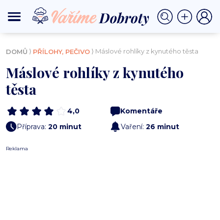
⟩
⟩ Máslové rohlíky z kynutého těsta
DOMŮ
PŘÍLOHY, PEČIVO
Máslové rohlíky z kynutého
těsta
4,0
Komentáře
Příprava:
20 minut
Vaření:
26 minut
Reklama