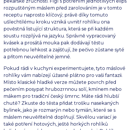
pekařské zručnosti. Fígl s potřením jednotlivých elips
rozpuštěným máslem před zarolováním je v tomto
receptu naprosto klíčový; právě díky tomuto
ušlechtilému kroku vzniká uvnitř rohlíku ona
pověstná listující struktura, která se při každém
soustu rozplývá na jazyku. Správně vypracovaný
kvásek a prosátá mouka pak dodávají těstu
potřebnou lehkost a zajišťují, že pečivo zůstane syté
a přitom neuvěřitelně jemné.
Pokud rádi v kuchyni experimentujete, tyto máslové
rohlíky vám nabízejí úžasné plátno pro vaši fantazii.
Místo klasické hladké verze můžete povrch před
pečením posypat hrubozrnnou solí, kmínem nebo
mákem pro tradiční český šmrnc. Máte rádi hlubší
chutě? Zkuste do těsta přidat trošku nasekaných
bylinek, jako je rozmarýn nebo tymián, které se s
máslem neuvěřitelně doplňují. Skvělou variací je
také potření hotových, ještě horkých rohlíků