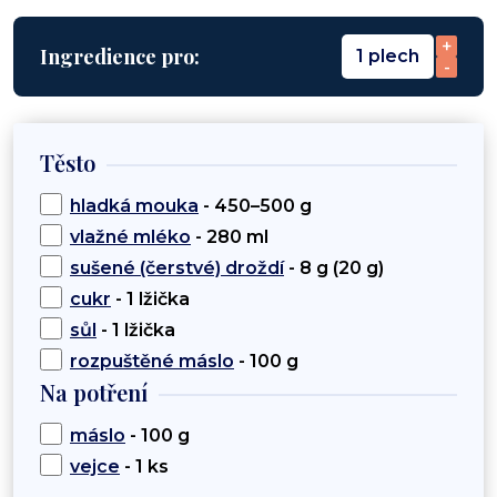
+
Ingredience pro:
1 plech
-
Těsto
hladká mouka
- 450–500 g
vlažné mléko
- 280 ml
sušené (čerstvé) droždí
- 8 g (20 g)
cukr
- 1 lžička
sůl
- 1 lžička
rozpuštěné máslo
- 100 g
Na potření
máslo
- 100 g
vejce
- 1 ks