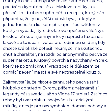
trouby a celou kuchyní se rozline vůně čerstvého,
poctivého kynutého těsta. Máslové rohlíky jsou
přesně tím druhem upřímného receptu, který nám
připomíná, že ty největší radosti bývají ukryty v
jednoduchosti a lidském přístupu. Pod světlem v
kuchyni vypadají tyto dozlatova upečené válečky s
lesklou kůrkou a jemnými řezy naprosto luxusně a
lákavě. Je to ideální volba pro rodinnou snídani, kdy
chcete své blízké potěšit něčím, co má skutečnou
chuť a charakter, na rozdíl od anonymního pečiva ze
supermarketu. Křupavý povrch a nadýchaný vnitřek,
který se po zmáčknutí vrací zpět, je důkazem, že
domácí pečení má stále své neotřesitelné kouzlo.
Zajímavostí je, že historie zahnutého pečiva sahá
hluboko do střední Evropy, přičemž nejznámější
legendy nás zavedou až do Vídně 17. století. Zatímco
tehdy byl tvar rohlíku spojován s historickými
milníky, dnes je pro nás symbolem domácí pohody a