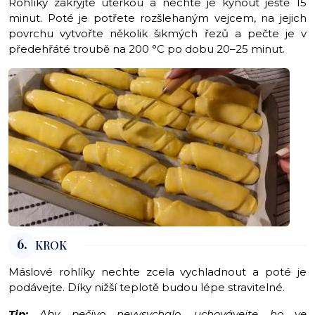
Rohlíky zakryjte utěrkou a nechte je kynout ještě 15
minut. Poté je potřete rozšlehaným vejcem, na jejich
povrchu vytvořte několik šikmých řezů a pečte je v
předehřáté troubě na 200 °C po dobu 20–25 minut.
6.
KROK
Máslové rohlíky nechte zcela vychladnout a poté je
podávejte. Díky nižší teplotě budou lépe stravitelné.
Tip:
Aby pečivo nevysychalo, uchovávejte ho ve