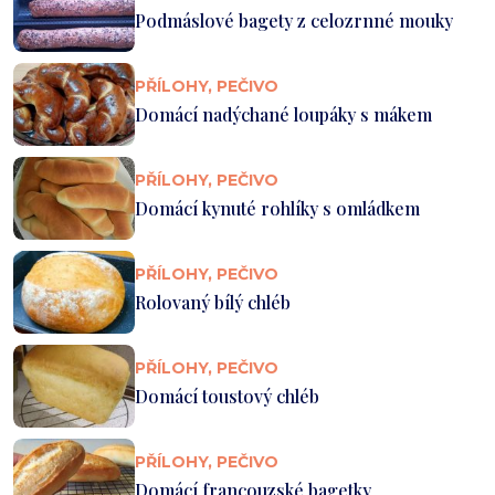
Podmáslové bagety z celozrnné mouky
PŘÍLOHY, PEČIVO
Domácí nadýchané loupáky s mákem
PŘÍLOHY, PEČIVO
Domácí kynuté rohlíky s omládkem
PŘÍLOHY, PEČIVO
Rolovaný bílý chléb
PŘÍLOHY, PEČIVO
Domácí toustový chléb
PŘÍLOHY, PEČIVO
Domácí francouzské bagetky