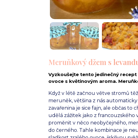
Meruňkový džem s levandul
Vyzkoušejte tento jedinečný recept
ovoce s květinovým aroma. Meruňko
Když v létě začnou větve stromů t
meruněk, většina z nás automaticky 
zavařenina je sice fajn, ale občas to
udělá zážitek jako z francouzského 
proměnit v něco neobyčejného, meru
do černého. Tahle kombinace je neuv
sladkost zralého ovoce, jiskřivou sv