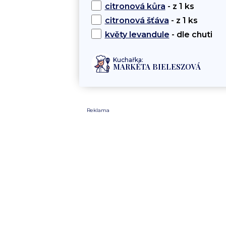
citronová kůra
- z 1 ks
citronová šťáva
- z 1 ks
květy levandule
- dle chuti
Kuchařka:
MARKÉTA BIELESZOVÁ
Reklama