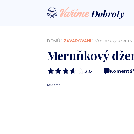
⟩
⟩ Meruňkový džem s l
DOMŮ
ZAVAŘOVÁNÍ
Meruňkový džem
3,6
Komentář
Reklama