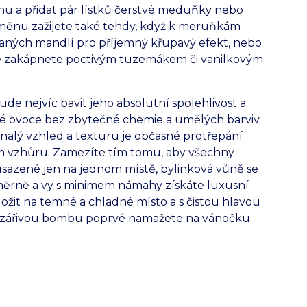
inu a přidat pár lístků čerstvé meduňky nebo
měnu zažijete také tehdy, když k meruňkám
vaných mandlí pro příjemný křupavý efekt, nebo
e zakápnete poctivým tuzemákem či vanilkovým
e nejvíc bavit jeho absolutní spolehlivost a
čisté ovoce bez zbytečné chemie a umělých barviv.
nalý vzhled a texturu je občasné protřepání
m vzhůru. Zamezíte tím tomu, aby všechny
usazené jen na jednom místě, bylinková vůně se
měrně a vy s minimem námahy získáte luxusní
ložit na temné a chladné místo a s čistou hlavou
vou zářivou bombu poprvé namažete na vánočku.