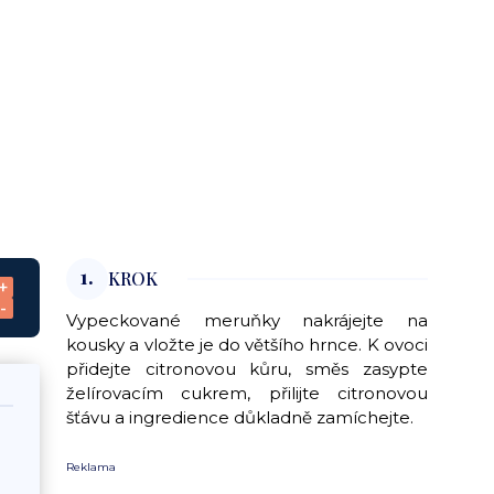
1.
KROK
+
-
Vypeckované meruňky nakrájejte na
kousky a vložte je do většího hrnce. K ovoci
přidejte citronovou kůru, směs zasypte
želírovacím cukrem, přilijte citronovou
šťávu a ingredience důkladně zamíchejte.
Reklama