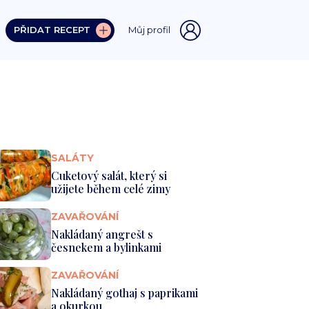
PŘIDAT RECEPT
Můj profil
SALÁTY
Cuketový salát, který si
užijete během celé zimy
ZAVAŘOVÁNÍ
Nakládaný angrešt s
česnekem a bylinkami
ZAVAŘOVÁNÍ
Nakládaný gothaj s paprikami
a okurkou