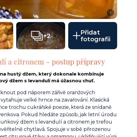
i
Přidat
+2
fotografii
í a citronem - postup přípravy
 na hustý džem, který dokonale kombinuje
vý džem s levandulí má úžasnou chuť.
ěžknout pod náporem zářivě oranžových
vytahuje velké hrnce na zavařování. Klasická
 chce trochu cukrářské poezie, která ze snídaně
venkova. Pokud hledáte způsob, jak letní úrodu
ňkový džem s levandulí a citronem je trefou
ěřitelně chytlavá. Spojuje v sobě přirozenou
ěžest citrusové šťávy a omamnou, uklidňující vůni