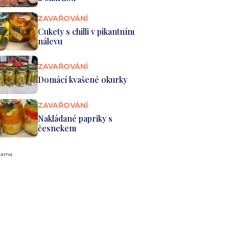
ZAVAŘOVÁNÍ
Cukety s chilli v pikantním
nálevu
ZAVAŘOVÁNÍ
Domácí kvašené okurky
ZAVAŘOVÁNÍ
Nakládané papriky s
česnekem
lama