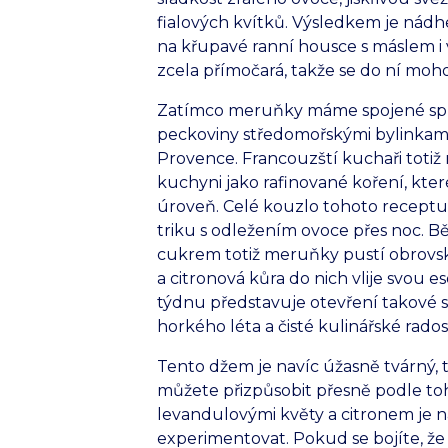
fialových kvítků. Výsledkem je nádh
na křupavé ranní housce s máslem i 
zcela přímočará, takže se do ní moho
Zatímco meruňky máme spojené spíš
peckoviny středomořskými bylinkam
Provence. Francouzští kuchaři totiž
kuchyni jako rafinované koření, kt
úroveň. Celé kouzlo tohoto receptu ne
triku s odležením ovoce přes noc. 
cukrem totiž meruňky pustí obrovsk
a citronová kůra do nich vlije svou 
týdnu představuje otevření takové 
horkého léta a čisté kulinářské radost
Tento džem je navíc úžasně tvárný, ta
můžete přizpůsobit přesně podle toho
levandulovými květy a citronem je n
experimentovat. Pokud se bojíte, že 