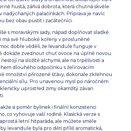
erně hustá, zářivá dobrota, která chutná skvěle
v nadýchaných palačinkách. Příprava je navíc
u bez obav pustit i začátečníci.
e s moravskými sady, nápad doplňovat sladké
i má své hluboké kořeny v prosluněné
 moc dobře věděli, že levandule funguje v
eré dokáže zvednout chuť ovoce na úplně novou
stojí na složité alchymii, ale na trpělivosti a
Během dlouhého odpočinku s želírovacím
é množství přirozené šťávy, dokonale zkřehnou
esenciální sílu. Pro unavenou mysl po náročném
skleničky uprostřed zimy okamžitý závan
i.
kže si poměr bylinek i finální konzistenci
, co vyhovuje vaší rodině. Klasická verze s
aprostá letní hitparáda, ale můžete směle
by levandule byla pro děti příliš aromatická,