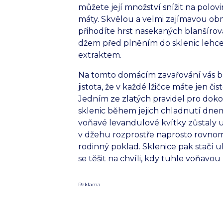
můžete její množství snížit na polov
máty. Skvělou a velmi zajímavou ob
přihodíte hrst nasekaných blanšíro
džem před plněním do sklenic lehc
extraktem.
Na tomto domácím zavařování vás bud
jistota, že v každé lžičce máte jen 
Jedním ze zlatých pravidel pro doko
sklenic během jejich chladnutí dne
voňavé levandulové kvítky zůstaly 
v džehu rozprostře naprosto rovno
rodinný poklad. Sklenice pak stačí u
se těšit na chvíli, kdy tuhle voňa
Reklama