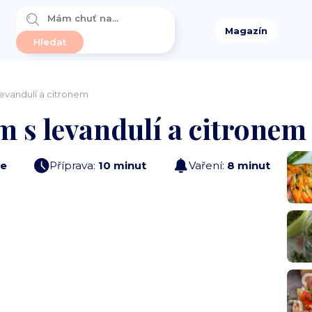
Magazín
evandulí a citronem
 s levandulí a citronem
e
Příprava:
10 minut
Vaření:
8 minut