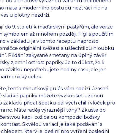
htilou a chuťově výraznou variantu oblíbeného
ho masa a moderního postupu neztrácí nic na
vás u plotny nezdrží.
ají do 9. století k maďarským pastýřům, ale verze
ním symbolem až mnohem později. Fígl s použitím
ímo v základu je v tomto receptu naprosto
omáčce originální svěžest a ušlechtilou hloubku
í. Přidání zakysané smetany na úplný závěr
ky zjemní ostrost papriky. Je to důkaz, že k
o zážitku nepotřebujete hodiny času, ale jen
 harmonický celek.
te, tento minutkový guláš vám nabízí úžasné
ické sladké papriky můžete vyzkoušet uzenou
o základu přidat špetku pálivých chilli vloček pro
rnc. Máte raději výraznější tóny? Zkuste do
čerstvou kapii, což celou kompozici božsky
 kontrast. Skvělou variací je také podávání s
hlebem, který je ideální pro vytření poslední