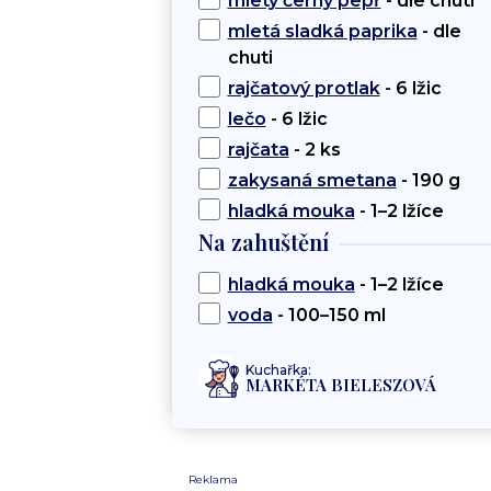
mletý černý pepř
- dle chuti
mletá sladká paprika
- dle
chuti
rajčatový protlak
- 6 lžic
lečo
- 6 lžic
rajčata
- 2 ks
zakysaná smetana
- 190 g
hladká mouka
- 1–2 lžíce
Na zahuštění
hladká mouka
- 1–2 lžíce
voda
- 100–150 ml
Kuchařka:
MARKÉTA BIELESZOVÁ
Reklama