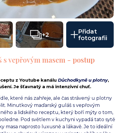
i
Přidat
+2
fotografii
š s vepřovým masem - postup
eceptu z Youtube kanálu
Důchodkyně u plotny
,
ení. Je šťavnatý a má intenzivní chuť.
dle, které nás zahřeje, ale čas strávený u plotny
lit. Minutkový maďarský guláš s vepřovým
ho a lidského receptu, který boří mýty o tom,
opoledne. Pod světlem v kuchyni vypadá tato sytě
 masa naprosto luxusně a lákavě. Je to ideální