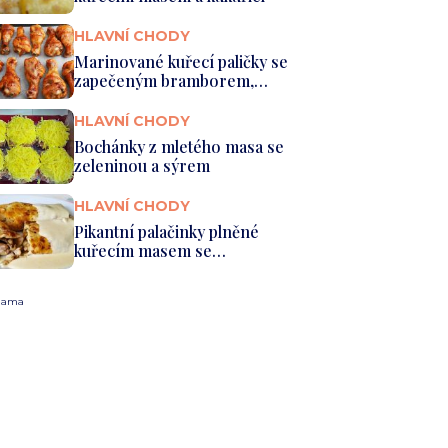
HLAVNÍ CHODY
Marinované kuřecí paličky se
zapečeným bramborem,
žampi...
HLAVNÍ CHODY
Bochánky z mletého masa se
zeleninou a sýrem
HLAVNÍ CHODY
Pikantní palačinky plněné
kuřecím masem se
smetanovou o...
lama