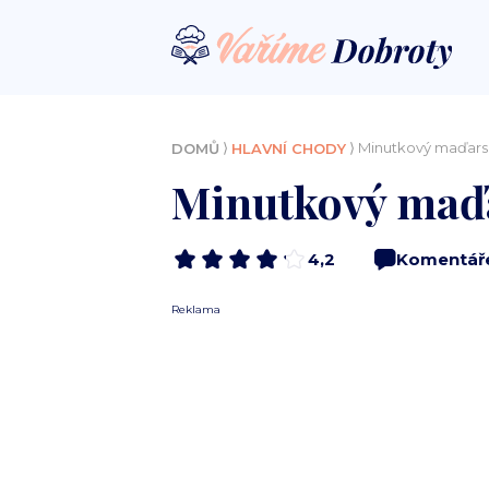
⟩
⟩ Minutkový maďars
DOMŮ
HLAVNÍ CHODY
Minutkový maď
4,2
Komentář
Reklama