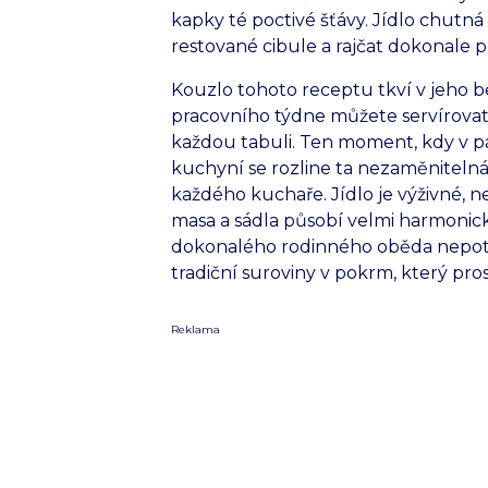
kapky té poctivé šťávy. Jídlo chutn
restované cibule a rajčat dokonale p
Kouzlo tohoto receptu tkví v jeho bez
pracovního týdne můžete servírovat 
každou tabuli. Ten moment, kdy v p
kuchyní se rozline ta nezaměnitelná
každého kuchaře. Jídlo je výživné, 
masa a sádla působí velmi harmonicky
dokonalého rodinného oběda nepotře
tradiční suroviny v pokrm, který pros
Reklama