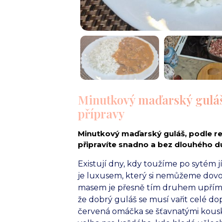
Minutkový maďarský gulá
přípravy
Minutkový maďarský guláš, podle r
připravíte snadno a bez dlouhého duš
Existují dny, kdy toužíme po sytém jí
je luxusem, který si nemůžeme dovo
masem je přesně tím druhem upřímné
že dobrý guláš se musí vařit celé d
červená omáčka se šťavnatými kousky