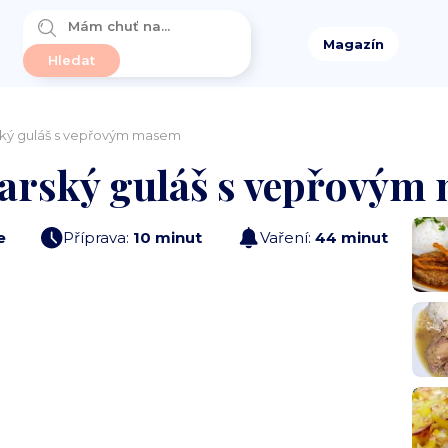
Magazín
ký guláš s vepřovým masem
arský guláš s vepřovým
e
Příprava:
10 minut
Vaření:
44 minut