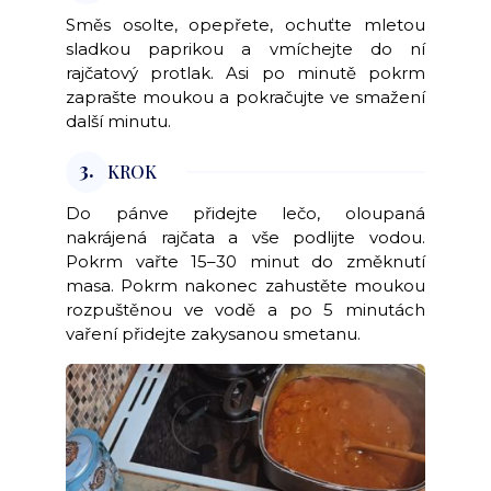
Směs osolte, opepřete, ochuťte mletou
sladkou paprikou a vmíchejte do ní
rajčatový protlak. Asi po minutě pokrm
zaprašte moukou a pokračujte ve smažení
další minutu.
3.
KROK
Do pánve přidejte lečo, oloupaná
nakrájená rajčata a vše podlijte vodou.
Pokrm vařte 15–30 minut do změknutí
masa. Pokrm nakonec zahustěte moukou
rozpuštěnou ve vodě a po 5 minutách
vaření přidejte zakysanou smetanu.