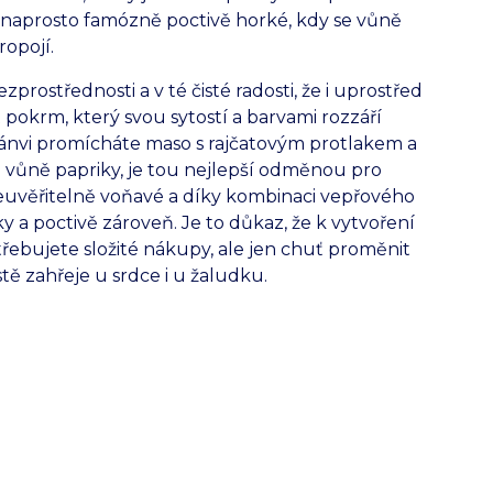
á naprosto famózně poctivě horké, kdy se vůně
ropojí.
prostřednosti a v té čisté radosti, že i uprostřed
pokrm, který svou sytostí a barvami rozzáří
ánvi promícháte maso s rajčatovým protlakem a
 vůně papriky, je tou nejlepší odměnou pro
neuvěřitelně voňavé a díky kombinaci vepřového
 a poctivě zároveň. Je to důkaz, že k vytvoření
bujete složité nákupy, ale jen chuť proměnit
tě zahřeje u srdce i u žaludku.