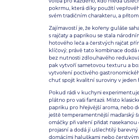
volba pro každého, kdo hledá ušlec
pokrmu, která díky použití vepřové
svém tradičním charakteru, a přitom 
Zajímavostí je, že kořeny guláše sah
s rajčaty a paprikou se stala národ
hotového leča a čerstvých rajčat př
klíčový; právě tato kombinace dodá 
bez nutnosti zdlouhavého redukován
pak vytvoří sametovou texturu a božs
vytvoření poctivého gastronomickéh
chuť spojit kvalitní suroviny v jeden
Pokud rádi v kuchyni experimentuje
plátno pro vaši fantazii. Místo klas
papriku pro hřejivější aroma, nebo d
ještě temperamentnější maďarský šm
omáčky při vaření přidat nasekanou 
projasní a dodá jí ušlechtilý barevný
domácími haluškami nebo čerstvým c