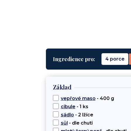
Ingredience pro:
4 porce
Základ
vepřové maso
- 400 g
cibule
- 1 ks
sádlo
- 2 lžíce
sůl
- dle chuti