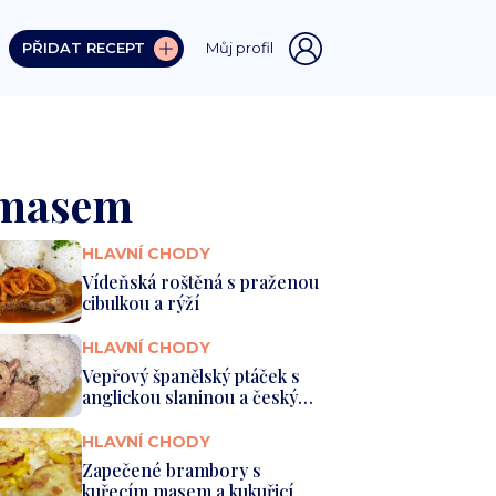
PŘIDAT RECEPT
Můj profil
 masem
HLAVNÍ CHODY
Vídeňská roštěná s praženou
cibulkou a rýží
HLAVNÍ CHODY
Vepřový španělský ptáček s
anglickou slaninou a českým
...
HLAVNÍ CHODY
Zapečené brambory s
kuřecím masem a kukuřicí