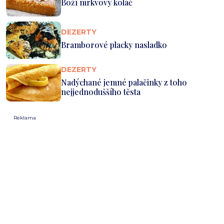
Boží mrkvový koláč
DEZERTY
Bramborové placky nasladko
DEZERTY
Nadýchané jemné palačinky z toho
nejjednoduššího těsta
Reklama