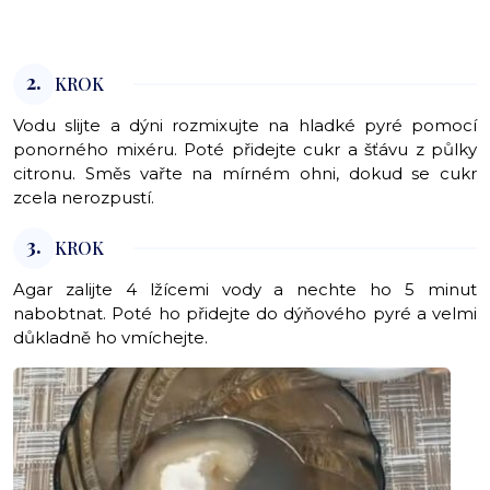
2.
KROK
Vodu slijte a dýni rozmixujte na hladké pyré pomocí
ponorného mixéru. Poté přidejte cukr a šťávu z půlky
citronu. Směs vařte na mírném ohni, dokud se cukr
zcela nerozpustí.
3.
KROK
Agar zalijte 4 lžícemi vody a nechte ho 5 minut
nabobtnat. Poté ho přidejte do dýňového pyré a velmi
důkladně ho vmíchejte.