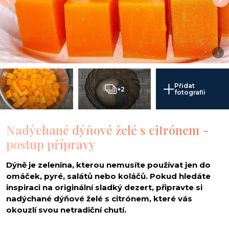
i
Přidat
+2
fotografii
Nadýchané dýňové želé s citrónem -
postup přípravy
Dýně je zelenina, kterou nemusíte používat jen do
omáček, pyré, salátů nebo koláčů. Pokud hledáte
inspiraci na originální sladký dezert, připravte si
nadýchané dýňové želé s citrónem, které vás
okouzlí svou netradiční chutí.