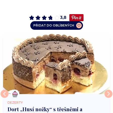
3,8
PŘIDAT DO OBLÍBENÝCH
DEZERTY
Dort „Husí nožky“ s třešněmi a