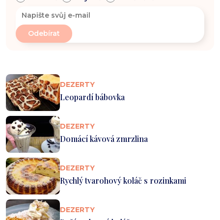
DEZERTY
Leopardí bábovka
DEZERTY
Domácí kávová zmrzlina
DEZERTY
Rychlý tvarohový koláč s rozinkami
DEZERTY