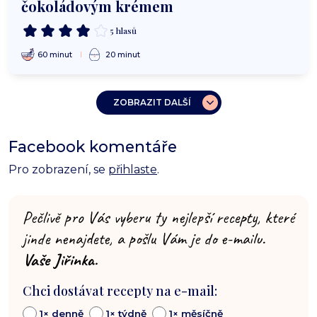
čokoládovým krémem
5 hlasů
60 minut
20 minut
ZOBRAZIT DALŠÍ
Facebook komentáře
Pro zobrazení, se
přihlaste
.
Pečlivě pro Vás vyberu ty nejlepší recepty, které
jinde nenajdete, a pošlu Vám je do e-mailu.
Vaše Jiřinka.
Chci dostávat recepty na e-mail:
1× denně
1× týdně
1× měsíčně