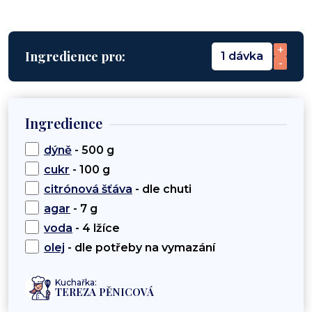
+
Ingredience pro:
1 dávka
-
Ingredience
dýně
- 500 g
cukr
- 100 g
citrónová šťáva
- dle chuti
agar
- 7 g
voda
- 4 lžíce
olej
- dle potřeby na vymazání
Kuchařka:
TEREZA PĚNICOVÁ