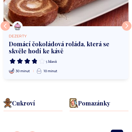
DEZERTY
Domácí čokoládová roláda, která se
skvěle hodí ke kávě
5 hlasů
30 minut
10 minut
Cukroví
Pomazánky