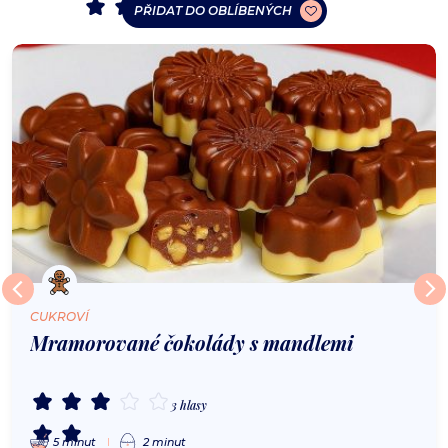
PŘIDAT DO OBLÍBENÝCH
CUKROVÍ
Mramorované čokolády s mandlemi
3 hlasy
5 minut
2 minut