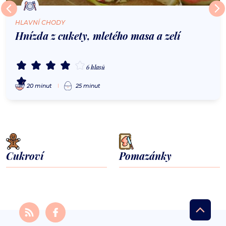
HLAVNÍ CHODY
Hnízda z cukety, mletého masa a zelí
6 hlasů
20 minut
25 minut
Cukroví
Pomazánky