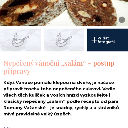
i
Přidat
fotografii
Nepečený vánoční „salám“ - postup
přípravy
Když Vánoce pomalu klepou na dveře, je načase
připravit trochu toho nepečeného cukroví. Vedle
všech těch kuliček a vosích hnízd vyzkoušejte i
klasický nepečený „salám“ podle receptu od paní
Romany Važanské – je snadný, rychlý a u strávníků
mívá pravidelně velký úspěch.