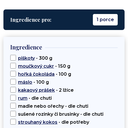
Ingredience pro:
1 porce
Ingredience
piškoty
- 300 g
moučkový cukr
- 150 g
hořká čokoláda
- 100 g
máslo
- 100 g
kakaový prášek
- 2 lžíce
rum
- dle chuti
madle nebo ořechy - dle chuti
sušené rozinky či brusinky - dle chuti
strouhaný kokos
- dle potřeby