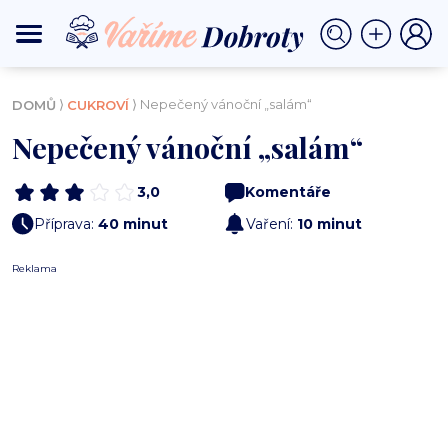
⟩
⟩ Nepečený vánoční „salám“
DOMŮ
CUKROVÍ
Nepečený vánoční „salám“
3,0
Komentáře
Příprava:
40 minut
Vaření:
10 minut
Reklama