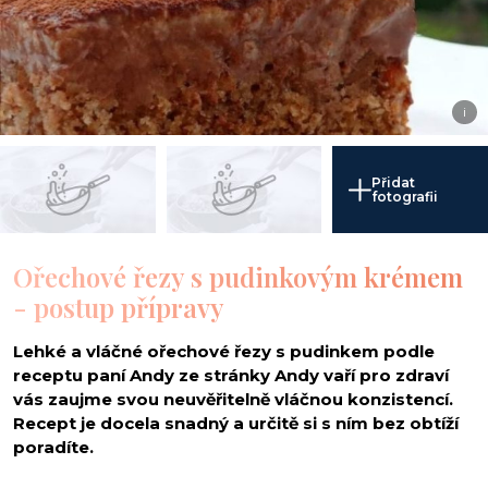
i
Přidat
fotografii
Ořechové řezy s pudinkovým krémem
- postup přípravy
Lehké a vláčné ořechové řezy s pudinkem podle
receptu paní Andy ze stránky Andy vaří pro zdraví
vás zaujme svou neuvěřitelně vláčnou konzistencí.
Recept je docela snadný a určitě si s ním bez obtíží
poradíte.