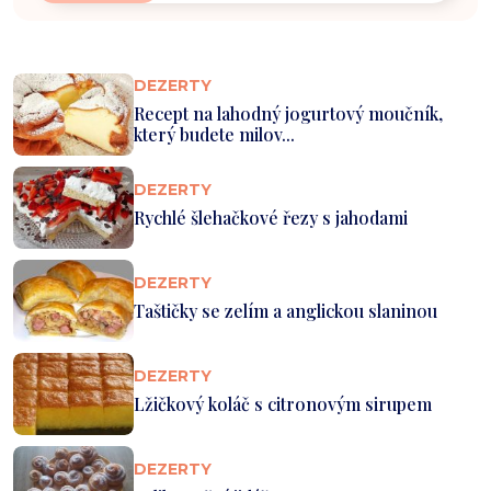
DEZERTY
Recept na lahodný jogurtový moučník,
který budete milov...
DEZERTY
Rychlé šlehačkové řezy s jahodami
DEZERTY
Taštičky se zelím a anglickou slaninou
DEZERTY
Lžičkový koláč s citronovým sirupem
DEZERTY