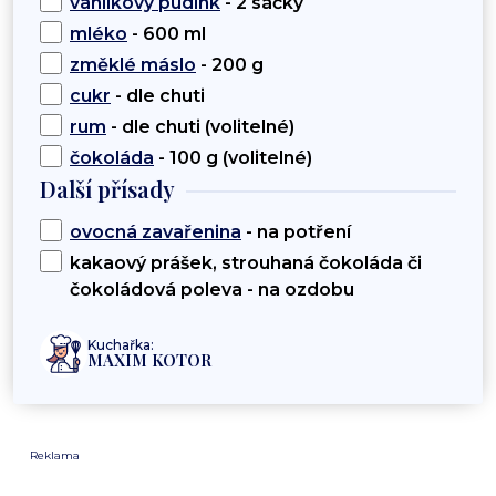
vanilkový pudink
- 2 sáčky
mléko
- 600 ml
změklé máslo
- 200 g
cukr
- dle chuti
rum
- dle chuti (volitelné)
čokoláda
- 100 g (volitelné)
Další přísady
ovocná zavařenina
- na potření
kakaový prášek, strouhaná čokoláda či
čokoládová poleva - na ozdobu
Kuchařka:
MAXIM KOTOR
Reklama