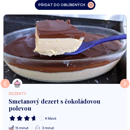
PŘIDAT DO OBLÍBENÝCH
DEZERTY
Smetanový dezert s čokoládovou
polevou
8 hlasů
15 minut
3 minut