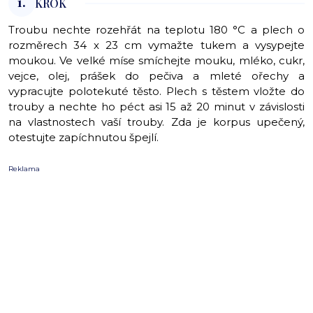
1.
KROK
Troubu nechte rozehřát na teplotu 180 °C a plech o
rozměrech 34 x 23 cm vymažte tukem a vysypejte
moukou. Ve velké míse smíchejte mouku, mléko, cukr,
vejce, olej, prášek do pečiva a mleté ořechy a
vypracujte polotekuté těsto. Plech s těstem vložte do
trouby a nechte ho péct asi 15 až 20 minut v závislosti
na vlastnostech vaší trouby. Zda je korpus upečený,
otestujte zapíchnutou špejlí.
Reklama