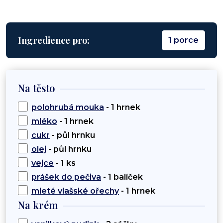
Ingredience pro:
1 porce
Na těsto
polohrubá mouka
- 1 hrnek
mléko
- 1 hrnek
cukr
- půl hrnku
olej
- půl hrnku
vejce
- 1 ks
prášek do pečiva
- 1 balíček
mleté vlašské ořechy
- 1 hrnek
Na krém