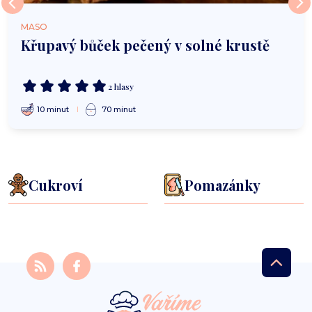
MASO
Křupavý bůček pečený v solné krustě
2 hlasy
10 minut
70 minut
Cukroví
Pomazánky