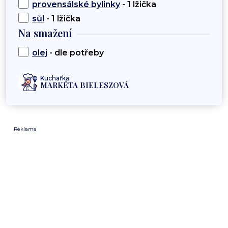
provensálské bylinky
- 1 lžička
sůl
- 1 lžička
Na smažení
olej
- dle potřeby
Kuchařka:
MARKÉTA BIELESZOVÁ
Reklama