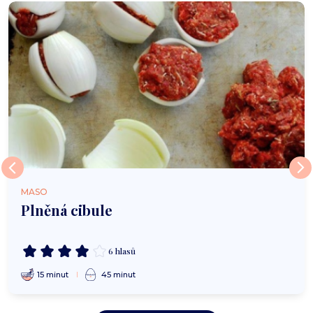
MASO
Plněná cibule
6 hlasů
15 minut
45 minut