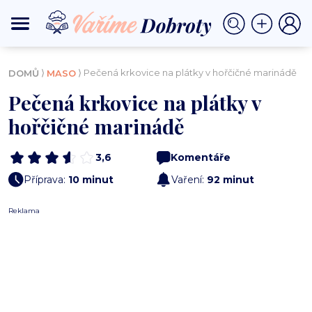
⟩
⟩ Pečená krkovice na plátky v hořčičné marinádě
DOMŮ
MASO
Pečená krkovice na plátky v
hořčičné marinádě
3,6
Komentáře
Příprava:
10 minut
Vaření:
92 minut
Reklama