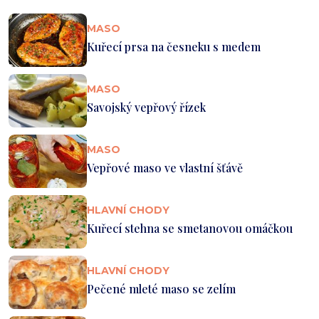
MASO
Kuřecí prsa na česneku s medem
MASO
Savojský vepřový řízek
MASO
Vepřové maso ve vlastní šťávě
HLAVNÍ CHODY
Kuřecí stehna se smetanovou omáčkou
HLAVNÍ CHODY
Pečené mleté maso se zelím