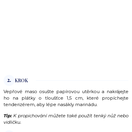
2.
KROK
Vepřové maso osušte papírovou utěrkou a nakrájejte
ho na plátky o tloušťce 1,5 cm, které propíchejte
tenderizérem, aby lépe nasákly marinádu.
Tip:
K propichování můžete také použít tenký nůž nebo
vidličku.