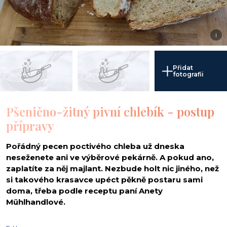
i
Přidat
fotografii
Pšenično-žitný pivní chlebík - postup
přípravy
Pořádný pecen poctivého chleba už dneska
neseženete ani ve výběrové pekárně. A pokud ano,
zaplatíte za něj majlant. Nezbude holt nic jiného, než
si takového krasavce upéct pěkně postaru sami
doma, třeba podle receptu paní Anety
Mühlhandlové.