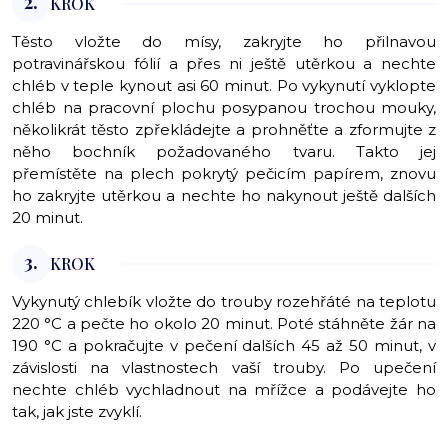
2.
KROK
Těsto vložte do mísy, zakryjte ho přilnavou
potravinářskou fólií a přes ni ještě utěrkou a nechte
chléb v teple kynout asi 60 minut. Po vykynutí vyklopte
chléb na pracovní plochu posypanou trochou mouky,
několikrát těsto zpřekládejte a prohněťte a zformujte z
něho bochník požadovaného tvaru. Takto jej
přemístěte na plech pokrytý pečicím papírem, znovu
ho zakryjte utěrkou a nechte ho nakynout ještě dalších
20 minut.
3.
KROK
Vykynutý chlebík vložte do trouby rozehřáté na teplotu
220 °C a pečte ho okolo 20 minut. Poté stáhněte žár na
190 °C a pokračujte v pečení dalších 45 až 50 minut, v
závislosti na vlastnostech vaší trouby. Po upečení
nechte chléb vychladnout na mřížce a podávejte ho
tak, jak jste zvyklí.