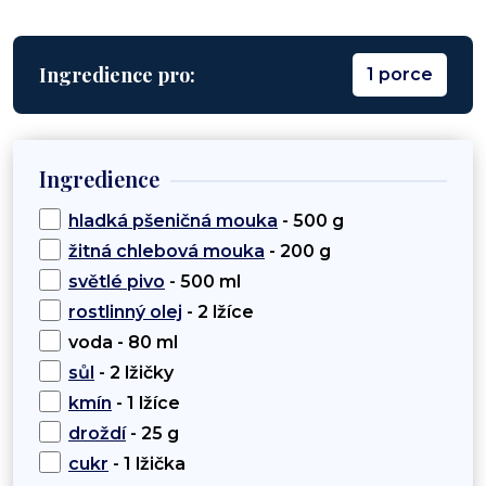
Ingredience pro:
1 porce
Ingredience
hladká pšeničná mouka
- 500 g
žitná chlebová mouka
- 200 g
světlé pivo
- 500 ml
rostlinný olej
- 2 lžíce
voda - 80 ml
sůl
- 2 lžičky
kmín
- 1 lžíce
droždí
- 25 g
cukr
- 1 lžička