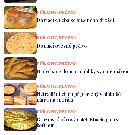
PŘÍLOHY, PEČIVO
Domácí chleba ze sušeného droždí
PŘÍLOHY, PEČIVO
Domácí ovesné pečivo
PŘÍLOHY, PEČIVO
Nadýchané domácí rohlíky sypané mákem
PŘÍLOHY, PEČIVO
Netradiční chléb připravený v hluboké
pánvi na sporáku
PŘÍLOHY, PEČIVO
Gruzínský sýrový chléb Khachapuri s
kefírem