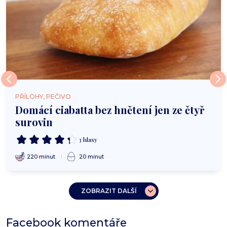
PŘÍLOHY, PEČIVO
Domácí ciabatta bez hnětení jen ze čtyř
surovin
3 hlasy
220 minut
20 minut
ZOBRAZIT DALŠÍ
Facebook komentáře