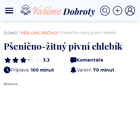
⟩
⟩ Pšenično-žitný pivní chlebík
DOMŮ
PŘÍLOHY, PEČIVO
Pšenično-žitný pivní chlebík
3,3
Komentáře
Příprava:
100 minut
Vaření:
70 minut
Reklama