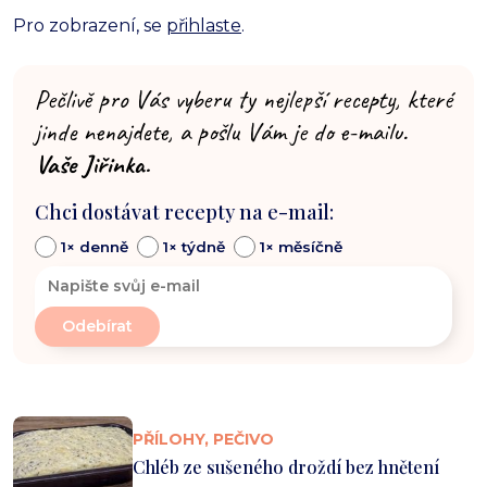
Pro zobrazení, se
přihlaste
.
Pečlivě pro Vás vyberu ty nejlepší recepty, které
jinde nenajdete, a pošlu Vám je do e-mailu.
Vaše Jiřinka.
Chci dostávat recepty na e-mail:
1× denně
1× týdně
1× měsíčně
PŘÍLOHY, PEČIVO
Chléb ze sušeného droždí bez hnětení