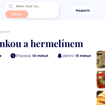
Magazín
melínem
unkou a hermelínem
e
Příprava:
10 minut
Vaření:
15 minut