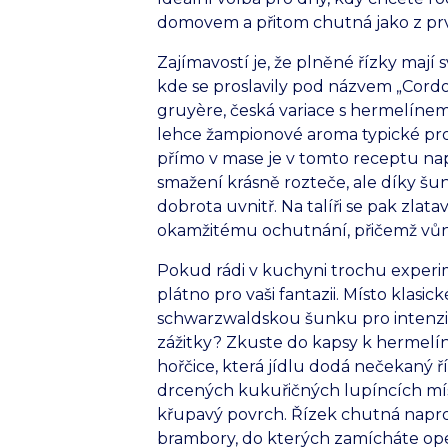
domovem a přitom chutná jako z prv
Zajímavostí je, že plněné řízky mají
kde se proslavily pod názvem „Cordo
gruyère, česká variace s hermelín
lehce žampionové aroma typické pro s
přímo v mase je v tomto receptu na
smažení krásně rozteče, ale díky š
dobrota uvnitř. Na talíři se pak zlata
okamžitému ochutnání, přičemž vůně
Pokud rádi v kuchyni trochu experi
plátno pro vaši fantazii. Místo kla
schwarzwaldskou šunku pro intenzivn
zážitky? Zkuste do kapsy k hermelín
hořčice, která jídlu dodá nečekaný ří
drcených kukuřičných lupíncích míst
křupavý povrch. Řízek chutná napr
brambory, do kterých zamícháte ope