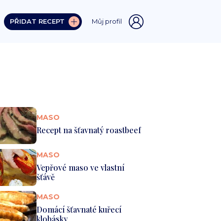
PŘIDAT RECEPT
Můj profil
MASO
Recept na šťavnatý roastbeef
MASO
Vepřové maso ve vlastní
šťávě
MASO
Domácí šťavnaté kuřecí
klobásky