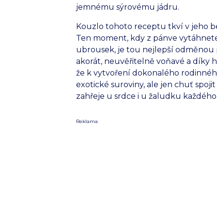
jemnému sýrovému jádru.
Kouzlo tohoto receptu tkví v jeho be
Ten moment, kdy z pánve vytáhnete 
ubrousek, je tou nejlepší odměnou 
akorát, neuvěřitelně voňavé a díky h
že k vytvoření dokonalého rodinné
exotické suroviny, ale jen chuť spoji
zahřeje u srdce i u žaludku každého
Reklama