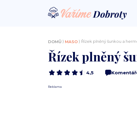
⟩
⟩ Řízek plněný šunkou a her
DOMŮ
MASO
Řízek plněný š
4,5
Komentář
Reklama