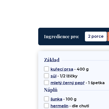
Ingredience pro:
2 porce
Základ
kuřecí prsa
- 400 g
sůl
- 1/2 lžičky
mletý černý pepř
- 1 špetka
Náplň
šunka
- 100 g
hermelín
- dle chuti