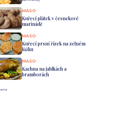
MASO
Kuřecí plátek v česnekové
marinádě
MASO
Kuřecí prsní řízek na zelném
lůžku
MASO
Kachna na jablkách a
bramborách
lama