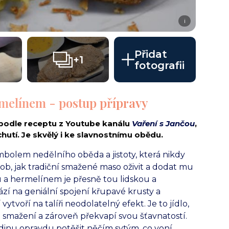
i
Přidat
+1
fotografii
melínem - postup přípravy
 podle receptu z Youtube kanálu
Vaření s Jančou
,
utí. Je skvělý i ke slavnostnímu obědu.
mbolem nedělního oběda a jistoty, která nikdy
b, jak tradiční smažené maso oživit a dodat mu
 a hermelínem je přesně tou lidskou a
í na geniální spojení křupavé krusty a
vytvoří na talíři neodolatelný efekt. Je to jídlo,
o smažení a zároveň překvapí svou šťavnatostí.
odinu opravdu potěšit něčím sytým, co voní