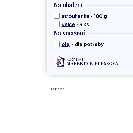
Na obalení
strouhanka
- 100 g
vejce
- 3 ks
Na smažení
olej
- dle potřeby
Kuchařka:
MARKÉTA BIELESZOVÁ
Reklama