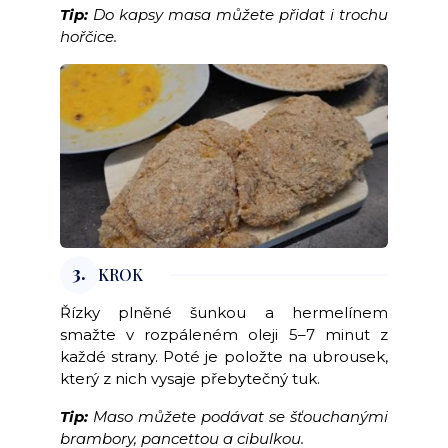
Tip:
Do kapsy masa můžete přidat i trochu
hořčice.
3.
KROK
Řízky plněné šunkou a hermelínem
smažte v rozpáleném oleji 5–7 minut z
každé strany. Poté je položte na ubrousek,
který z nich vysaje přebytečný tuk.
Tip:
Maso můžete podávat se šťouchanými
brambory, pancettou a cibulkou.