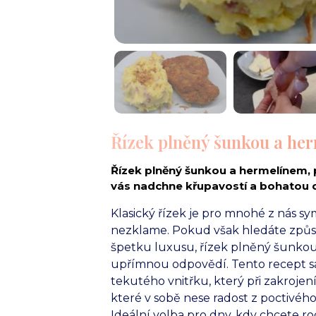
Řízek plněný šunkou a her
Řízek plněný šunkou a hermelínem,
vás nadchne křupavostí a bohatou ch
Klasický řízek je pro mnohé z nás sy
nezklame. Pokud však hledáte způso
špetku luxusu, řízek plněný šunkou
upřímnou odpovědí. Tento recept sáz
tekutého vnitřku, který při zakrojení 
které v sobě nese radost z poctivéh
Ideální volba pro dny, kdy chcete r