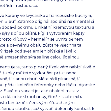
otřídní restaurace.
 své kořeny ve švýcarské a francouzské kuchyni,
n Bleu“. Zatímco originál spoléhá na ementál či
em dodává pokrmu unikátní, krémovou texturu a
ýry s bílou plísní. Fígl s vytvořením kapsy
prosto klíčový – hermelín se uvnitř během
unce a pevnému obalu zůstane všechna ta
vý řízek pod světlem jen blýská a láká k
 smaženého sýra se line celou jídelnou.
mentujete, tento plněný řízek vám nabízí skvělé
sické šunky můžete vyzkoušet pršut nebo
ější slanou chuť. Máte rádi pikantnější
u přidat kolečko feferonky nebo lžičku dijonské
z. Skvělou variací je také obalení masa v
o klasické strouhanky, čímž získáte extra
osto famózně s čerstvými šťouchanými
čenou cibulku, což vytvoří dokonalý kontrast k