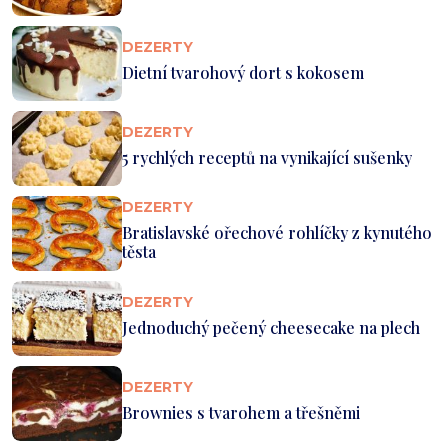
DEZERTY
Dietní tvarohový dort s kokosem
DEZERTY
5 rychlých receptů na vynikající sušenky
DEZERTY
Bratislavské ořechové rohlíčky z kynutého
těsta
DEZERTY
Jednoduchý pečený cheesecake na plech
DEZERTY
Brownies s tvarohem a třešněmi