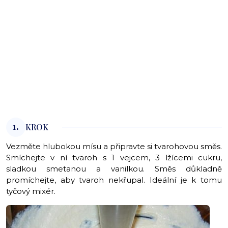
1.
KROK
Vezměte hlubokou mísu a připravte si tvarohovou směs.
Smíchejte v ní tvaroh s 1 vejcem, 3 lžícemi cukru,
sladkou smetanou a vanilkou. Směs důkladně
promíchejte, aby tvaroh nekřupal. Ideální je k tomu
tyčový mixér.