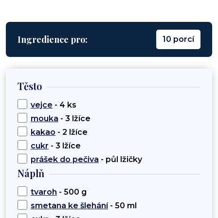
Ingredience pro:
10 porcí
Těsto
vejce
- 4 ks
mouka
- 3 lžíce
kakao
- 2 lžíce
cukr
- 3 lžíce
prášek do pečiva
- půl lžičky
Náplň
tvaroh
- 500 g
smetana ke šlehání
- 50 ml