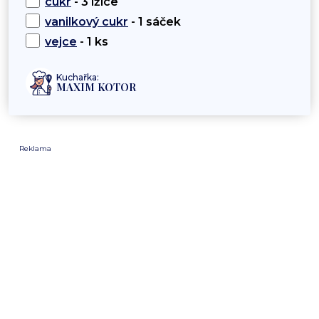
cukr
- 3 lžíce
vanilkový cukr
- 1 sáček
vejce
- 1 ks
Kuchařka:
MAXIM KOTOR
Reklama