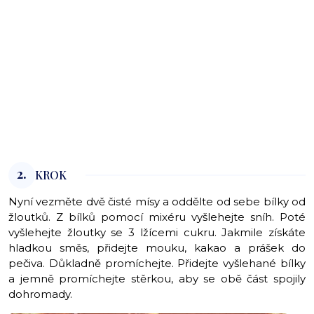
2.
KROK
Nyní vezměte dvě čisté mísy a oddělte od sebe bílky od
žloutků. Z bílků pomocí mixéru vyšlehejte sníh. Poté
vyšlehejte žloutky se 3 lžícemi cukru. Jakmile získáte
hladkou směs, přidejte mouku, kakao a prášek do
pečiva. Důkladně promíchejte. Přidejte vyšlehané bílky
a jemně promíchejte stěrkou, aby se obě část spojily
dohromady.