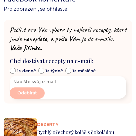
Pro zobrazení, se
přihlaste
.
Pečlivě pro Vás vyberu ty nejlepší recepty, které
jinde nenajdete, a pošlu Vám je do e-mailu.
Vaše Jiřinka.
Chci dostávat recepty na e-mail:
1× denně
1× týdně
1× měsíčně
DEZERTY
Rychlý ořechový koláč s čokoládou