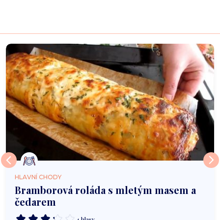
HLAVNÍ CHODY
Bramborová roláda s mletým masem a
čedarem
4 hlasy