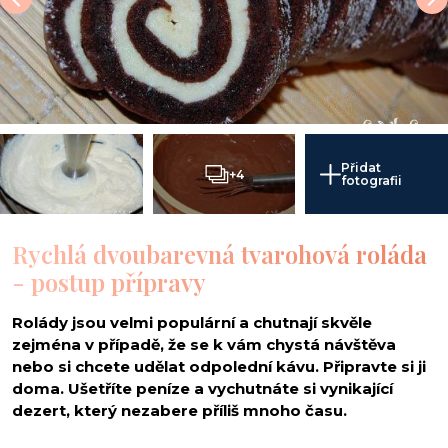
Přidat
+4
fotografii
Rychlá dvoubarevná tvarohová roláda
- postup přípravy
Rolády jsou velmi populární a chutnají skvěle
zejména v případě, že se k vám chystá návštěva
nebo si chcete udělat odpolední kávu. Připravte si ji
doma. Ušetříte peníze a vychutnáte si vynikající
dezert, který nezabere příliš mnoho času.