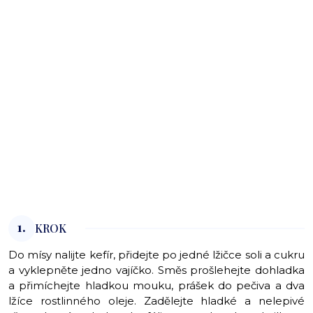
1.
KROK
Do mísy nalijte kefír, přidejte po jedné lžičce soli a cukru
a vyklepněte jedno vajíčko. Směs prošlehejte dohladka
a přimíchejte hladkou mouku, prášek do pečiva a dva
lžíce rostlinného oleje. Zadělejte hladké a nelepivé