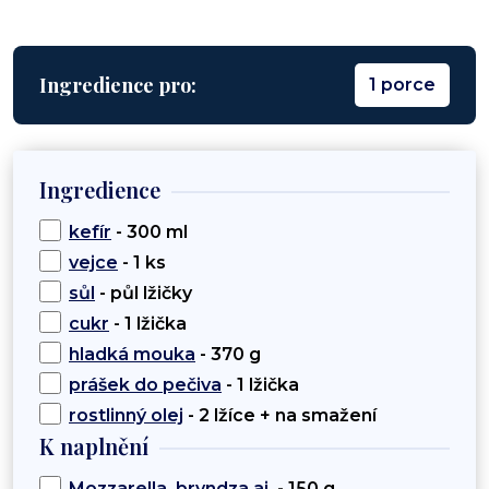
Ingredience pro:
1 porce
Ingredience
kefír
- 300 ml
vejce
- 1 ks
sůl
- půl lžičky
cukr
- 1 lžička
hladká mouka
- 370 g
prášek do pečiva
- 1 lžička
rostlinný olej
- 2 lžíce + na smažení
K naplnění
Mozzarella, bryndza aj.
- 150 g