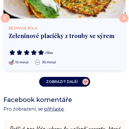
BEZMASÁ JÍDLA
Zeleninové placičky z trouby se sýrem
1 hlas
10 minut
30 minut
ZOBRAZIT DALŠÍ
Facebook komentáře
Pro zobrazení, se
přihlaste
.
Pečlivě pro Vás vyberu ty nejlepší recepty, které