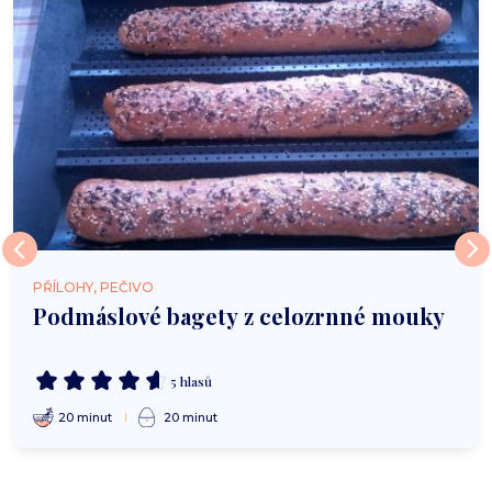
PŘÍLOHY, PEČIVO
Podmáslové bagety z celozrnné mouky
5 hlasů
20 minut
20 minut