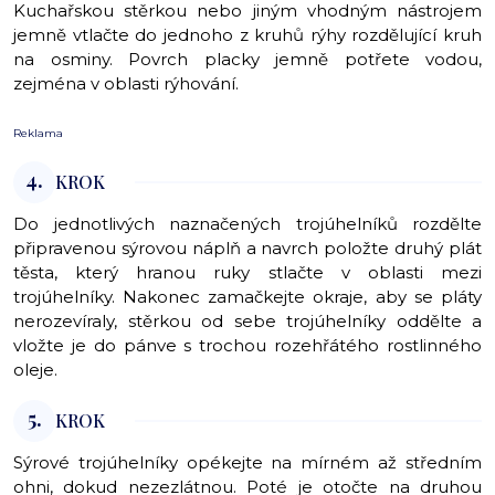
Kuchařskou stěrkou nebo jiným vhodným nástrojem
jemně vtlačte do jednoho z kruhů rýhy rozdělující kruh
na osminy. Povrch placky jemně potřete vodou,
zejména v oblasti rýhování.
Reklama
4.
KROK
Do jednotlivých naznačených trojúhelníků rozdělte
připravenou sýrovou náplň a navrch položte druhý plát
těsta, který hranou ruky stlačte v oblasti mezi
trojúhelníky. Nakonec zamačkejte okraje, aby se pláty
nerozevíraly, stěrkou od sebe trojúhelníky oddělte a
vložte je do pánve s trochou rozehřátého rostlinného
oleje.
5.
KROK
Sýrové trojúhelníky opékejte na mírném až středním
ohni, dokud nezezlátnou. Poté je otočte na druhou