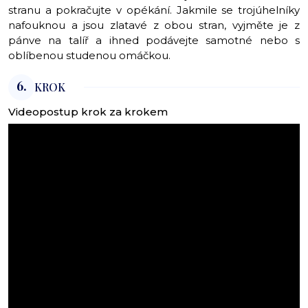
stranu a pokračujte v opékání. Jakmile se trojúhelníky
nafouknou a jsou zlatavé z obou stran, vyjměte je z
pánve na talíř a ihned podávejte samotné nebo s
oblíbenou studenou omáčkou.
6.
KROK
Videopostup krok za krokem