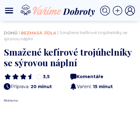
⟩
⟩ Smažené kefírové trojúhelníky se
DOMŮ
BEZMASÁ JÍDLA
sýrovou náplní
Smažené kefírové trojúhelníky
se sýrovou náplní
3,5
Komentáře
Příprava:
20 minut
Vaření:
15 minut
Reklama