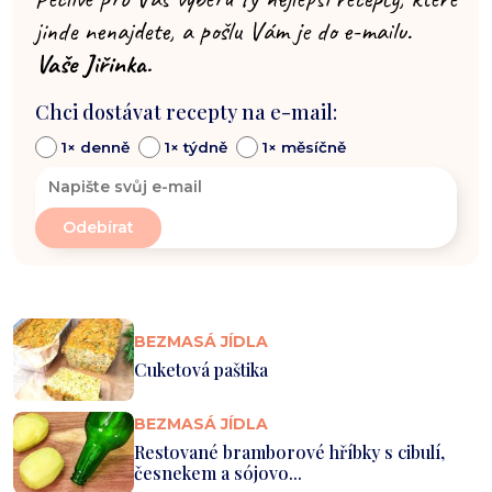
jinde nenajdete, a pošlu Vám je do e-mailu.
Vaše Jiřinka.
Chci dostávat recepty na e-mail:
1× denně
1× týdně
1× měsíčně
BEZMASÁ JÍDLA
Cuketová paštika
BEZMASÁ JÍDLA
Restované bramborové hříbky s cibulí,
česnekem a sójovo...