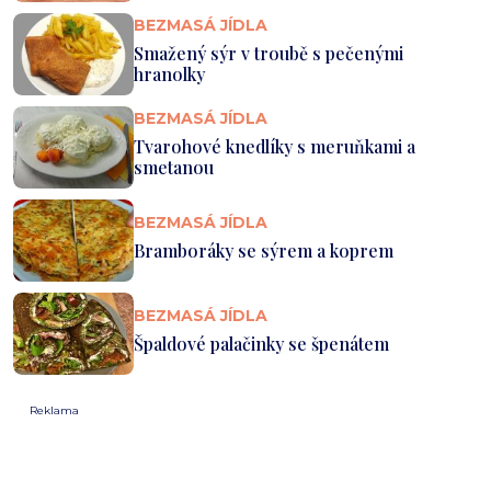
BEZMASÁ JÍDLA
Smažený sýr v troubě s pečenými
hranolky
BEZMASÁ JÍDLA
Tvarohové knedlíky s meruňkami a
smetanou
BEZMASÁ JÍDLA
Bramboráky se sýrem a koprem
BEZMASÁ JÍDLA
Špaldové palačinky se špenátem
Reklama