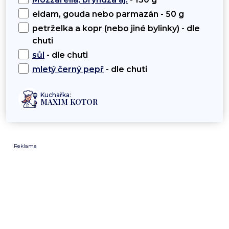
eidam, gouda nebo parmazán - 50 g
petrželka a kopr (nebo jiné bylinky) - dle
chuti
sůl
- dle chuti
mletý černý pepř
- dle chuti
Kuchařka:
MAXIM KOTOR
Reklama