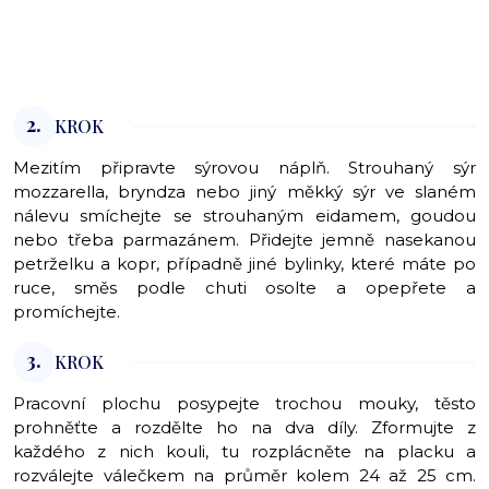
2.
KROK
Mezitím připravte sýrovou náplň. Strouhaný sýr
mozzarella, bryndza nebo jiný měkký sýr ve slaném
nálevu smíchejte se strouhaným eidamem, goudou
nebo třeba parmazánem. Přidejte jemně nasekanou
petrželku a kopr, případně jiné bylinky, které máte po
ruce, směs podle chuti osolte a opepřete a
promíchejte.
3.
KROK
Pracovní plochu posypejte trochou mouky, těsto
prohněťte a rozdělte ho na dva díly. Zformujte z
každého z nich kouli, tu rozplácněte na placku a
rozválejte válečkem na průměr kolem 24 až 25 cm.