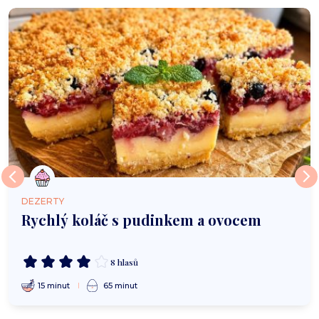
DEZERTY
Rychlý koláč s pudinkem a ovocem
8 hlasů
15 minut
65 minut