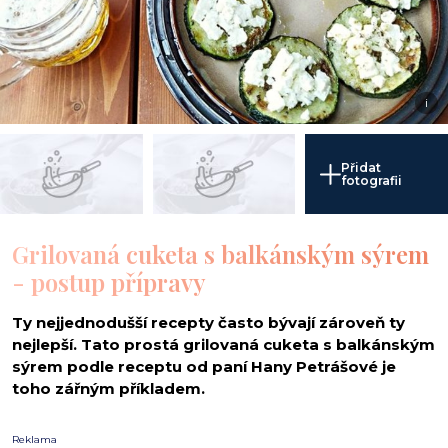
i
Přidat
fotografii
Grilovaná cuketa s balkánským sýrem
- postup přípravy
Ty nejjednodušší recepty často bývají zároveň ty
nejlepší. Tato prostá grilovaná cuketa s balkánským
sýrem podle receptu od paní Hany Petrášové je
toho zářným příkladem.
Reklama