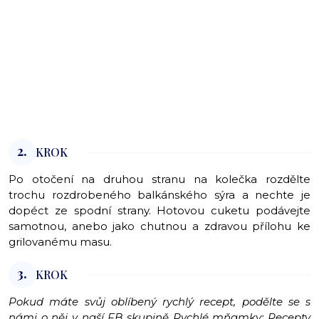
2.
KROK
Po otočení na druhou stranu na kolečka rozdělte
trochu rozdrobeného balkánského sýra a nechte je
dopéct ze spodní strany. Hotovou cuketu podávejte
samotnou, anebo jako chutnou a zdravou přílohu ke
grilovanému masu.
3.
KROK
Pokud máte svůj oblíbený rychlý recept, podělte se s
námi o něj v naší FB skupině
Rychlé mňamky: Recepty