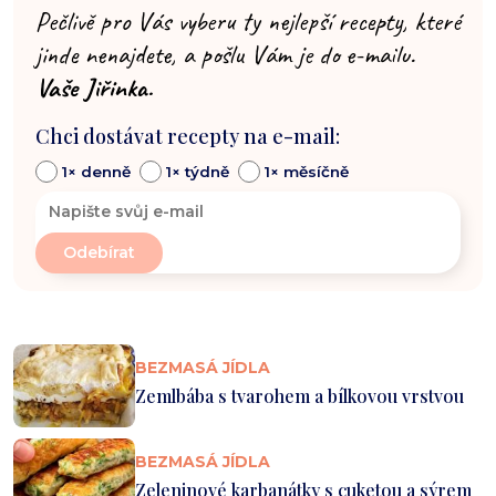
Pečlivě pro Vás vyberu ty nejlepší recepty, které
jinde nenajdete, a pošlu Vám je do e-mailu.
Vaše Jiřinka.
Chci dostávat recepty na e-mail:
1× denně
1× týdně
1× měsíčně
BEZMASÁ JÍDLA
Zemlbába s tvarohem a bílkovou vrstvou
BEZMASÁ JÍDLA
Zeleninové karbanátky s cuketou a sýrem