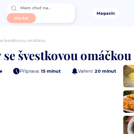
Magazín
se švestkovou omáčkou
 se švestkovou omáčkou
e
Příprava:
15 minut
Vaření:
20 minut