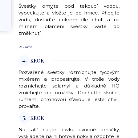
Švestky omyjte pod tekoucí vodou,
vypeckujte a vložte je do hrnce. Přidejte
vodu, doslaďte cukrem dle chuti a na
mírném plameni švestky vařte do
změknutí.
Reklama
4.
KROK
Rozvařené švestky rozmichujte tyčovým
mixérem a propasírujte. V troše vody
rozmíchejte solamyl a důkladně HO
vmíchejte do omáčky. Dochuťte skořicí,
rumem, citronovou šťávou a ještě chvíli
provařte.
5.
KROK
Na talíř nalijte dávku ovocné omáčky,
vyskládejte na ni hotové noky a ozdobte je