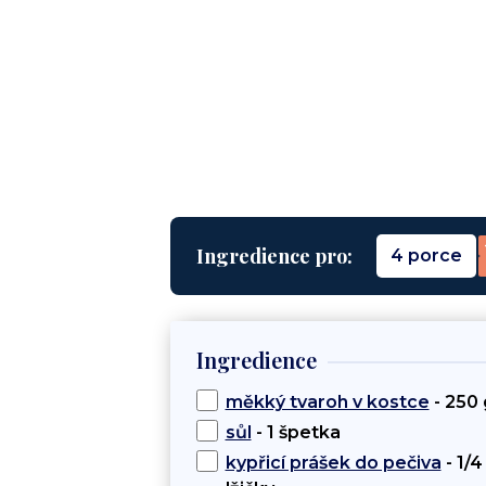
Ingredience pro:
4 porce
Ingredience
měkký tvaroh v kostce
- 250 
sůl
- 1 špetka
kypřicí prášek do pečiva
- 1/4