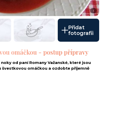
i
Přidat
fotografii
ovou omáčkou - postup přípravy
 noky od paní Romany Važanské, které jsou
vou švestkovou omáčkou a ozdobte příjemně