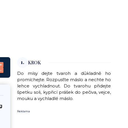
1.
KROK
+
-
Do mísy dejte tvaroh a důkladně ho
promíchejte. Rozpusťte máslo a nechte ho
lehce vychladnout. Do tvarohu přidejte
špetku soli, kypřicí prášek do pečiva, vejce,
mouku a vychladlé máslo.
g
Reklama