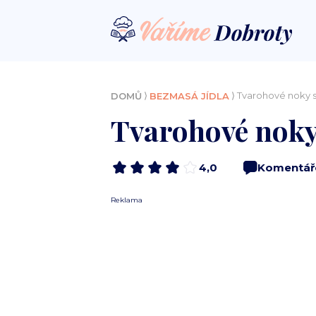
⟩
⟩ Tvarohové noky 
DOMŮ
BEZMASÁ JÍDLA
Tvarohové noky
4,0
Komentář
Reklama