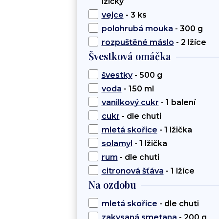
lžičky
vejce
- 3 ks
polohrubá mouka
- 300 g
rozpuštěné máslo
- 2 lžíce
Švestková omáčka
švestky
- 500 g
voda
- 150 ml
vanilkový cukr
- 1 balení
cukr
- dle chuti
mletá skořice
- 1 lžička
solamyl
- 1 lžička
rum
- dle chuti
citronová šťáva
- 1 lžíce
Na ozdobu
mletá skořice
- dle chuti
zakysaná smetana
- 200 g