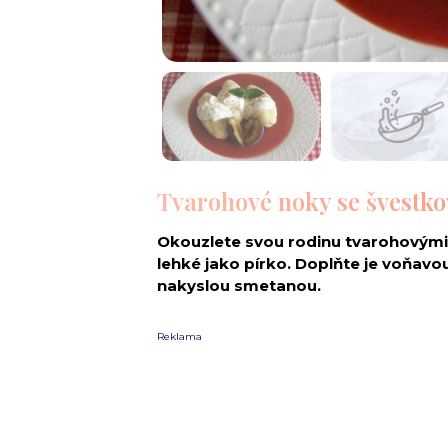
Tvarohové noky se švestk
Okouzlete svou rodinu tvarohovými
lehké jako pírko. Doplňte je voňa
nakyslou smetanou.
Reklama