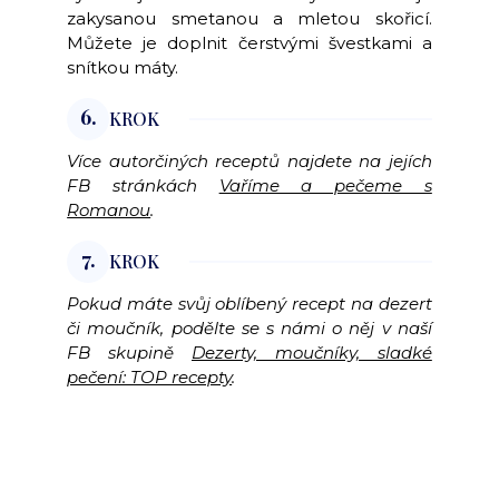
zakysanou smetanou a mletou skořicí.
Můžete je doplnit čerstvými švestkami a
snítkou máty.
6.
KROK
Více autorčiných receptů najdete na jejích
FB stránkách
Vaříme a pečeme s
Romanou
.
7.
KROK
Pokud máte svůj oblíbený recept na dezert
či moučník, podělte se s námi o něj v naší
FB skupině
Dezerty, moučníky, sladké
pečení: TOP recepty
.