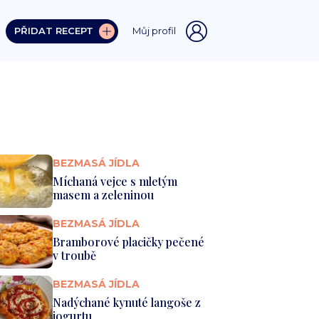
PŘIDAT RECEPT
Můj profil
BEZMASÁ JÍDLA
Míchaná vejce s mletým
masem a zeleninou
BEZMASÁ JÍDLA
Bramborové placičky pečené
v troubě
BEZMASÁ JÍDLA
Nadýchané kynuté langoše z
jogurtu