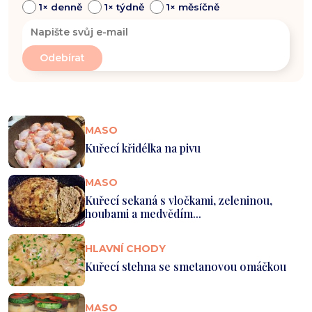
1× denně
1× týdně
1× měsíčně
MASO
Kuřecí křidélka na pivu
MASO
Kuřecí sekaná s vločkami, zeleninou,
houbami a medvědím...
HLAVNÍ CHODY
Kuřecí stehna se smetanovou omáčkou
MASO