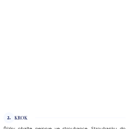
2.
KROK
Řízky obalte nejprve ve strouhance. Strouhanku do