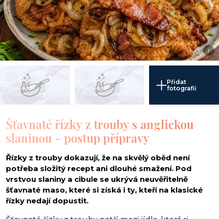
i
Přidat
fotografii
Šťavnaté řízky z trouby s anglickou
slaninou - postup přípravy
Řízky z trouby dokazují, že na skvělý oběd není
potřeba složitý recept ani dlouhé smažení. Pod
vrstvou slaniny a cibule se ukrývá neuvěřitelně
šťavnaté maso, které si získá i ty, kteří na klasické
řízky nedají dopustit.