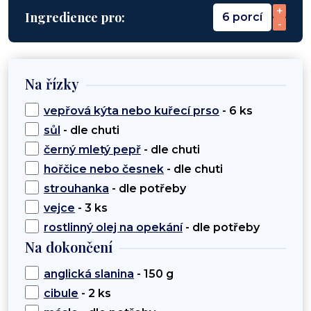
+
Ingredience pro:
6 porcí
-
Na řízky
vepřová kýta nebo kuřecí prso
- 6 ks
sůl
- dle chuti
černý mletý pepř
- dle chuti
hořčice nebo česnek
- dle chuti
strouhanka
- dle potřeby
vejce
- 3 ks
rostlinný olej na opekání
- dle potřeby
Na dokončení
anglická slanina
- 150 g
cibule
- 2 ks