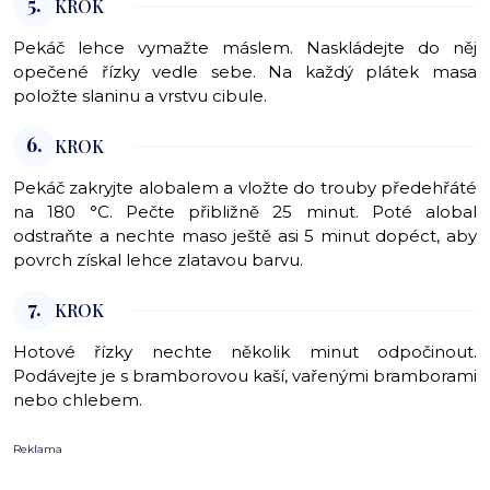
5.
KROK
Pekáč lehce vymažte máslem. Naskládejte do něj
opečené řízky vedle sebe. Na každý plátek masa
položte slaninu a vrstvu cibule.
6.
KROK
Pekáč zakryjte alobalem a vložte do trouby předehřáté
na 180 °C. Pečte přibližně 25 minut. Poté alobal
odstraňte a nechte maso ještě asi 5 minut dopéct, aby
povrch získal lehce zlatavou barvu.
7.
KROK
Hotové řízky nechte několik minut odpočinout.
Podávejte je s bramborovou kaší, vařenými bramborami
nebo chlebem.
Reklama