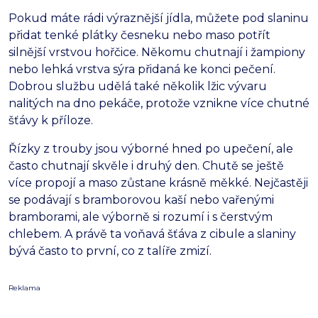
Pokud máte rádi výraznější jídla, můžete pod slaninu
přidat tenké plátky česneku nebo maso potřít
silnější vrstvou hořčice. Někomu chutnají i žampiony
nebo lehká vrstva sýra přidaná ke konci pečení.
Dobrou službu udělá také několik lžic vývaru
nalitých na dno pekáče, protože vznikne více chutné
šťávy k příloze.
Řízky z trouby jsou výborné hned po upečení, ale
často chutnají skvěle i druhý den. Chutě se ještě
více propojí a maso zůstane krásně měkké. Nejčastěji
se podávají s bramborovou kaší nebo vařenými
bramborami, ale výborně si rozumí i s čerstvým
chlebem. A právě ta voňavá šťáva z cibule a slaniny
bývá často to první, co z talíře zmizí.
Reklama