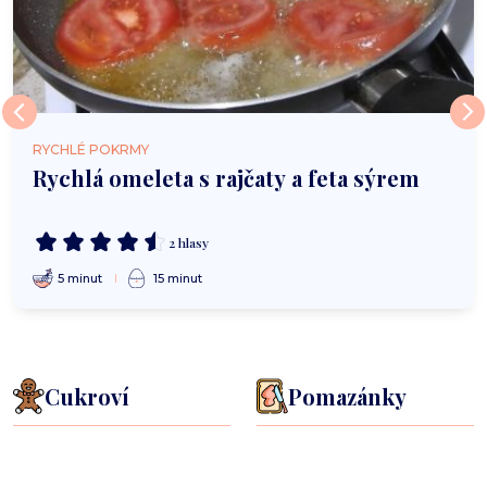
RYCHLÉ POKRMY
Rychlá omeleta s rajčaty a feta sýrem
2 hlasy
5 minut
15 minut
Cukroví
Pomazánky