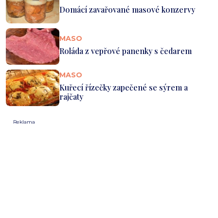
Domácí zavařované masové konzervy
MASO
Roláda z vepřové panenky s čedarem
MASO
Kuřecí řízečky zapečené se sýrem a
rajčaty
Reklama