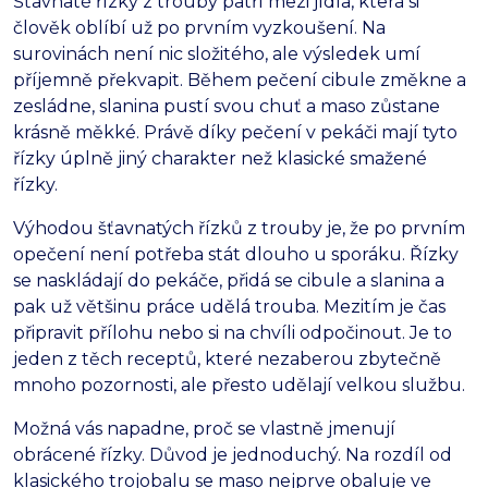
Šťavnaté řízky z trouby patří mezi jídla, která si
člověk oblíbí už po prvním vyzkoušení. Na
surovinách není nic složitého, ale výsledek umí
příjemně překvapit. Během pečení cibule změkne a
zesládne, slanina pustí svou chuť a maso zůstane
krásně měkké. Právě díky pečení v pekáči mají tyto
řízky úplně jiný charakter než klasické smažené
řízky.
Výhodou šťavnatých řízků z trouby je, že po prvním
opečení není potřeba stát dlouho u sporáku. Řízky
se naskládají do pekáče, přidá se cibule a slanina a
pak už většinu práce udělá trouba. Mezitím je čas
připravit přílohu nebo si na chvíli odpočinout. Je to
jeden z těch receptů, které nezaberou zbytečně
mnoho pozornosti, ale přesto udělají velkou službu.
Možná vás napadne, proč se vlastně jmenují
obrácené řízky. Důvod je jednoduchý. Na rozdíl od
klasického trojobalu se maso nejprve obaluje ve