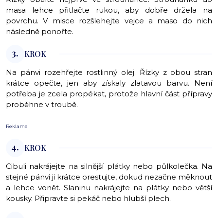
masa lehce přitlačte rukou, aby dobře držela na
povrchu. V misce rozšlehejte vejce a maso do nich
následně ponořte.
3.
KROK
Na pánvi rozehřejte rostlinný olej. Řízky z obou stran
krátce opečte, jen aby získaly zlatavou barvu. Není
potřeba je zcela propékat, protože hlavní část přípravy
proběhne v troubě.
Reklama
4.
KROK
Cibuli nakrájejte na silnější plátky nebo půlkolečka. Na
stejné pánvi ji krátce orestujte, dokud nezačne měknout
a lehce vonět. Slaninu nakrájejte na plátky nebo větší
kousky. Připravte si pekáč nebo hlubší plech.