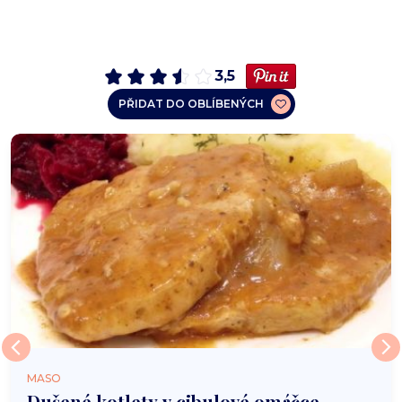
3,5
PŘIDAT DO OBLÍBENÝCH
MASO
Dušené kotlety v cibulové omáčce