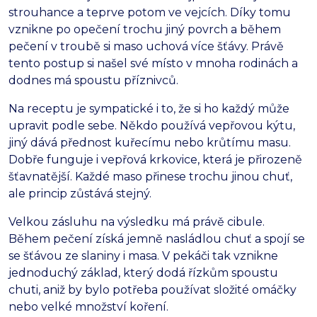
strouhance a teprve potom ve vejcích. Díky tomu
vznikne po opečení trochu jiný povrch a během
pečení v troubě si maso uchová více šťávy. Právě
tento postup si našel své místo v mnoha rodinách a
dodnes má spoustu příznivců.
Na receptu je sympatické i to, že si ho každý může
upravit podle sebe. Někdo používá vepřovou kýtu,
jiný dává přednost kuřecímu nebo krůtímu masu.
Dobře funguje i vepřová krkovice, která je přirozeně
šťavnatější. Každé maso přinese trochu jinou chuť,
ale princip zůstává stejný.
Velkou zásluhu na výsledku má právě cibule.
Během pečení získá jemně nasládlou chuť a spojí se
se šťávou ze slaniny i masa. V pekáči tak vznikne
jednoduchý základ, který dodá řízkům spoustu
chuti, aniž by bylo potřeba používat složité omáčky
nebo velké množství koření.