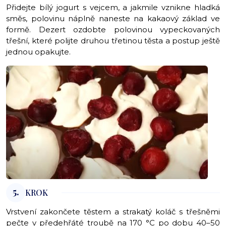
Přidejte bílý jogurt s vejcem, a jakmile vznikne hladká
směs, polovinu náplně naneste na kakaový základ ve
formě. Dezert ozdobte polovinou vypeckovaných
třešní, které polijte druhou třetinou těsta a postup ještě
jednou opakujte.
5.
KROK
Vrstvení zakončete těstem a strakatý koláč s třešněmi
pečte v předehřáté troubě na 170 °C po dobu 40–50