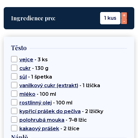
+
Ingredience pro:
1 kus
-
Těsto
vejce
- 3 ks
cukr
- 130 g
sůl
- 1 špetka
vanilkový cukr (extrakt)
- 1 lžička
mléko
- 100 ml
rostlinný olej
- 100 ml
kypřicí prášek do pečiva
- 2 lžičky
polohrubá mouka
- 7–8 lžic
kakaový prášek
- 2 lžíce
Náplň