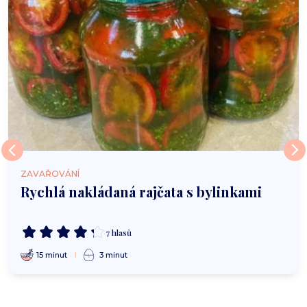
ZAVAŘOVÁNÍ
Rychlá nakládaná rajčata s bylinkami
7 hlasů
15 minut
3 minut