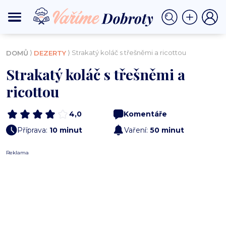
⟩
⟩ Strakatý koláč s třešněmi a ricottou
DOMŮ
DEZERTY
Strakatý koláč s třešněmi a
ricottou
4,0
Komentáře
Příprava:
10 minut
Vaření:
50 minut
Reklama