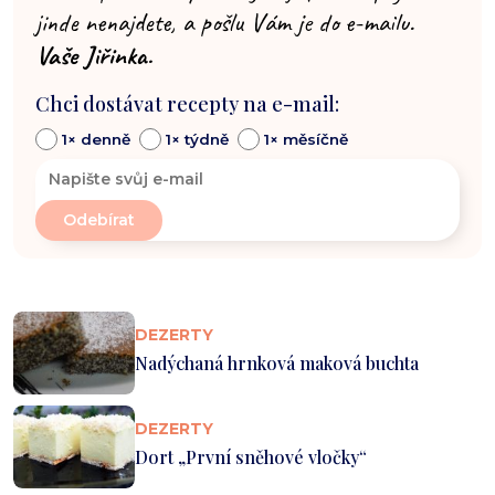
jinde nenajdete, a pošlu Vám je do e-mailu.
Vaše Jiřinka.
Chci dostávat recepty na e-mail:
1× denně
1× týdně
1× měsíčně
DEZERTY
Nadýchaná hrnková maková buchta
DEZERTY
Dort „První sněhové vločky“