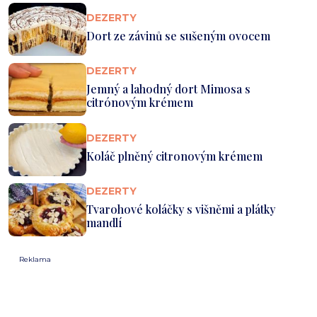
DEZERTY
Dort ze závinů se sušeným ovocem
DEZERTY
Jemný a lahodný dort Mimosa s
citrónovým krémem
DEZERTY
Koláč plněný citronovým krémem
DEZERTY
Tvarohové koláčky s višněmi a plátky
mandlí
Reklama