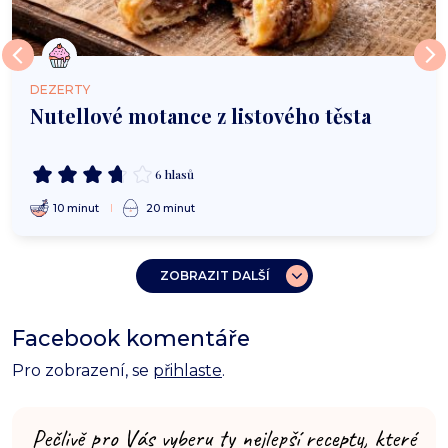
DEZERTY
Nutellové motance z listového těsta
6 hlasů
10 minut
20 minut
ZOBRAZIT DALŠÍ
Facebook komentáře
Pro zobrazení, se
přihlaste
.
Pečlivě pro Vás vyberu ty nejlepší recepty, které