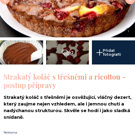
i
Přidat
+2
fotografii
Strakatý koláč s třešněmi a ricottou -
postup přípravy
Strakatý koláč s třešněmi je osvěžující, vláčný dezert,
který zaujme nejen vzhledem, ale i jemnou chutí a
nadýchanou strukturou. Skvěle se hodí i jako sladká
snídaně.
Reklama