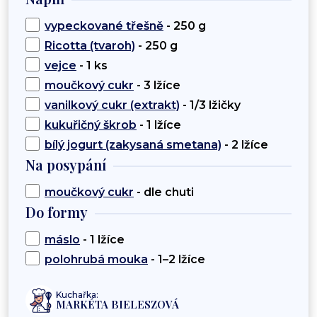
vypeckované třešně
- 250 g
Ricotta (tvaroh)
- 250 g
vejce
- 1 ks
moučkový cukr
- 3 lžíce
vanilkový cukr (extrakt)
- 1/3 lžičky
kukuřičný škrob
- 1 lžíce
bílý jogurt (zakysaná smetana)
- 2 lžíce
Na posypání
moučkový cukr
- dle chuti
Do formy
máslo
- 1 lžíce
polohrubá mouka
- 1–2 lžíce
Kuchařka:
MARKÉTA BIELESZOVÁ