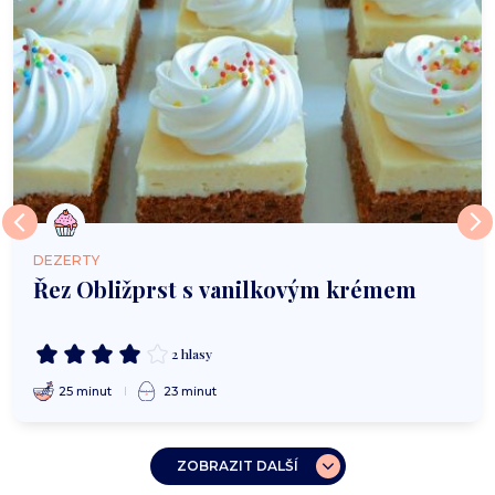
DEZERTY
Řez Obližprst s vanilkovým krémem
2 hlasy
25 minut
23 minut
ZOBRAZIT DALŠÍ