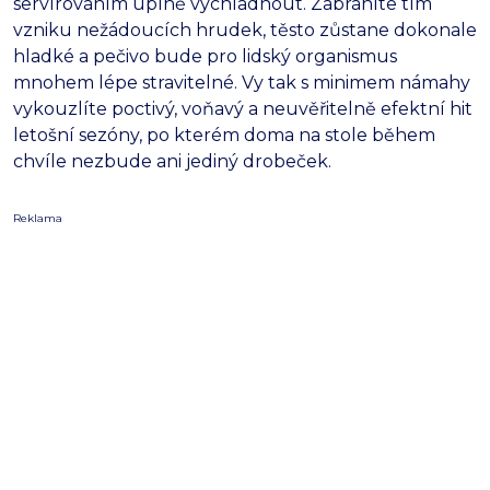
servírováním úplně vychladnout. Zabráníte tím
vzniku nežádoucích hrudek, těsto zůstane dokonale
hladké a pečivo bude pro lidský organismus
mnohem lépe stravitelné. Vy tak s minimem námahy
vykouzlíte poctivý, voňavý a neuvěřitelně efektní hit
letošní sezóny, po kterém doma na stole během
chvíle nezbude ani jediný drobeček.
Reklama