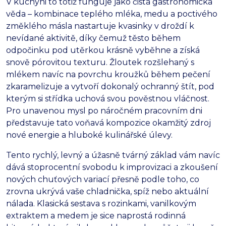
V kuchyni to totiž funguje jako čistá gastronomická
věda – kombinace teplého mléka, medu a poctivého
změklého másla nastartuje kvasinky v droždí k
nevídané aktivitě, díky čemuž těsto během
odpočinku pod utěrkou krásně vyběhne a získá
snově pórovitou texturu. Žloutek rozšlehaný s
mlékem navíc na povrchu kroužků během pečení
zkaramelizuje a vytvoří dokonalý ochranný štít, pod
kterým si střídka uchová svou pověstnou vláčnost.
Pro unavenou mysl po náročném pracovním dni
představuje tato voňavá kompozice okamžitý zdroj
nové energie a hluboké kulinářské úlevy.
Tento rychlý, levný a úžasně tvárný základ vám navíc
dává stoprocentní svobodu k improvizaci a zkoušení
nových chuťových variací přesně podle toho, co
zrovna ukrývá vaše chladnička, spíž nebo aktuální
nálada. Klasická sestava s rozinkami, vanilkovým
extraktem a medem je sice naprostá rodinná