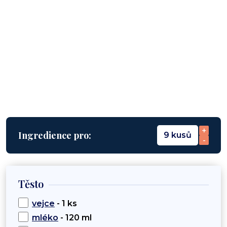
+
Ingredience pro:
9 kusů
-
Těsto
vejce
- 1 ks
mléko
- 120 ml