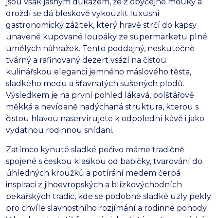
jsou však jasným důkazem, že z obyčejné mouky a
droždí se dá bleskově vykouzlit luxusní
gastronomický zážitek, který hravě strčí do kapsy
unavené kupované loupáky ze supermarketu plné
umělých náhražek. Tento poddajný, neskutečně
tvárný a rafinovaný dezert vsází na čistou
kulinářskou eleganci jemného máslového těsta,
sladkého medu a šťavnatých sušených plodů.
Výsledkem je na první pohled lákavá, polštářově
měkká a nevídaně nadýchaná struktura, kterou s
čistou hlavou naservírujete k odpolední kávě i jako
vydatnou rodinnou snídani.
Zatímco kynuté sladké pečivo máme tradičně
spojené s českou klasikou od babičky, tvarování do
úhledných kroužků a potírání medem čerpá
inspiraci z jihoevropských a blízkovýchodních
pekařských tradic, kde se podobné sladké uzly pekly
pro chvíle slavnostního rozjímání a rodinné pohody.