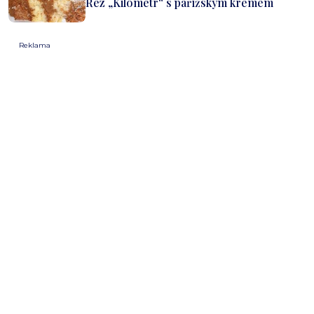
Řez „Kilometr“ s pařížským krémem
Reklama