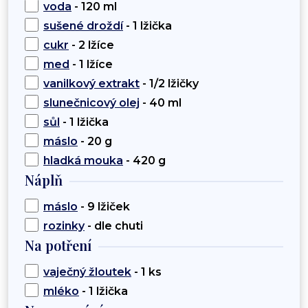
voda
- 120 ml
sušené droždí
- 1 lžička
cukr
- 2 lžíce
med
- 1 lžíce
vanilkový extrakt
- 1/2 lžičky
slunečnicový olej
- 40 ml
sůl
- 1 lžička
máslo
- 20 g
hladká mouka
- 420 g
Náplň
máslo
- 9 lžiček
rozinky
- dle chuti
Na potření
vaječný žloutek
- 1 ks
mléko
- 1 lžička