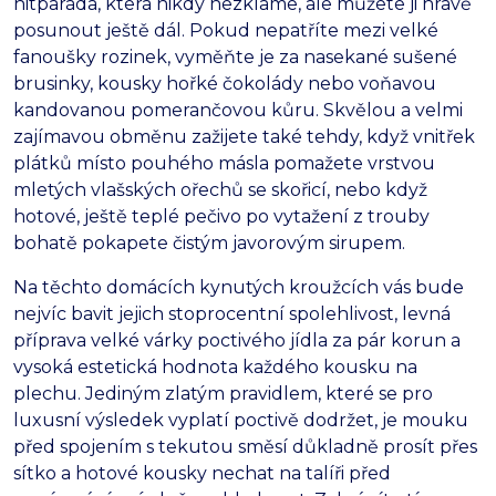
hitparáda, která nikdy nezklame, ale můžete ji hravě
posunout ještě dál. Pokud nepatříte mezi velké
fanoušky rozinek, vyměňte je za nasekané sušené
brusinky, kousky hořké čokolády nebo voňavou
kandovanou pomerančovou kůru. Skvělou a velmi
zajímavou obměnu zažijete také tehdy, když vnitřek
plátků místo pouhého másla pomažete vrstvou
mletých vlašských ořechů se skořicí, nebo když
hotové, ještě teplé pečivo po vytažení z trouby
bohatě pokapete čistým javorovým sirupem.
Na těchto domácích kynutých kroužcích vás bude
nejvíc bavit jejich stoprocentní spolehlivost, levná
příprava velké várky poctivého jídla za pár korun a
vysoká estetická hodnota každého kousku na
plechu. Jediným zlatým pravidlem, které se pro
luxusní výsledek vyplatí poctivě dodržet, je mouku
před spojením s tekutou směsí důkladně prosít přes
sítko a hotové kousky nechat na talíři před