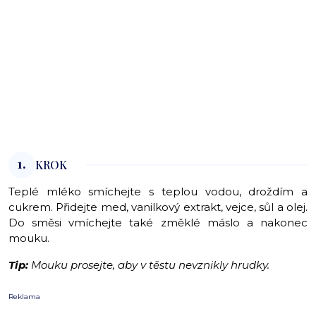
1.
KROK
Teplé mléko smíchejte s teplou vodou, droždím a
cukrem. Přidejte med, vanilkový extrakt, vejce, sůl a olej.
Do směsi vmíchejte také změklé máslo a nakonec
mouku.
Tip:
Mouku prosejte, aby v těstu nevznikly hrudky.
Reklama