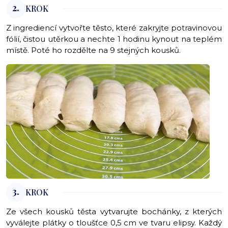
2.
KROK
Z ingrediencí vytvořte těsto, které zakryjte potravinovou
fólií, čistou utěrkou a nechte 1 hodinu kynout na teplém
místě. Poté ho rozdělte na 9 stejných kousků.
3.
KROK
Ze všech kousků těsta vytvarujte bochánky, z kterých
vyválejte plátky o tloušťce 0,5 cm ve tvaru elipsy. Každý