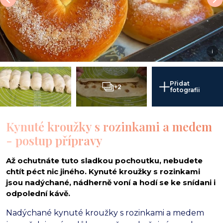
i
Přidat
+2
fotografii
Kynuté kroužky s rozinkami a medem
- postup přípravy
Až ochutnáte tuto sladkou pochoutku, nebudete
chtít péct nic jiného. Kynuté kroužky s rozinkami
jsou nadýchané, nádherně voní a hodí se ke snídani i
odpolední kávě.
Nadýchané kynuté kroužky s rozinkami a medem