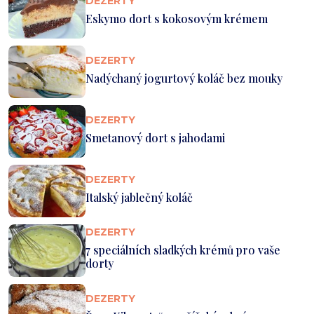
DEZERTY
Eskymo dort s kokosovým krémem
DEZERTY
Nadýchaný jogurtový koláč bez mouky
DEZERTY
Smetanový dort s jahodami
DEZERTY
Italský jablečný koláč
DEZERTY
7 speciálních sladkých krémů pro vaše
dorty
DEZERTY