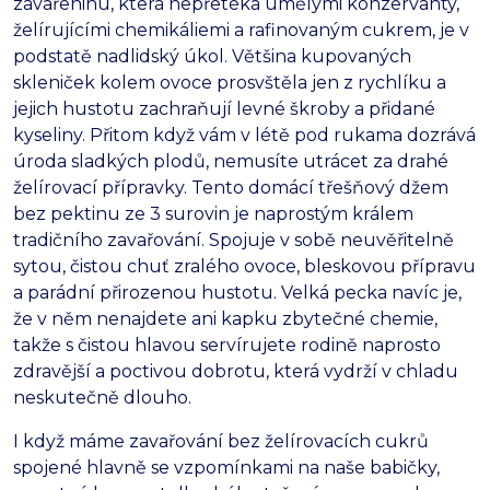
zavařeninu,
která nepřetéká umělými konzervanty,
želírujícími chemikáliemi a rafinovaným cukrem,
je v
podstatě nadlidský úkol.
Většina kupovaných
skleniček kolem ovoce prosvštěla jen z rychlíku a
jejich hustotu zachraňují levné škroby a přidané
kyseliny.
Přitom když vám v létě pod rukama dozrává
úroda sladkých plodů,
nemusíte utrácet za drahé
želírovací přípravky.
Tento domácí třešňový džem
bez pektinu ze 3 surovin je naprostým králem
tradičního zavařování.
Spojuje v sobě neuvěřitelně
sytou,
čistou chuť zralého ovoce,
bleskovou přípravu
a parádní přirozenou hustotu.
Velká pecka navíc je,
že v něm nenajdete ani kapku zbytečné chemie,
takže s čistou hlavou servírujete rodině naprosto
zdravější a poctivou dobrotu,
která vydrží v chladu
neskutečně dlouho.
I když máme zavařování bez želírovacích cukrů
spojené hlavně se vzpomínkami na naše babičky,