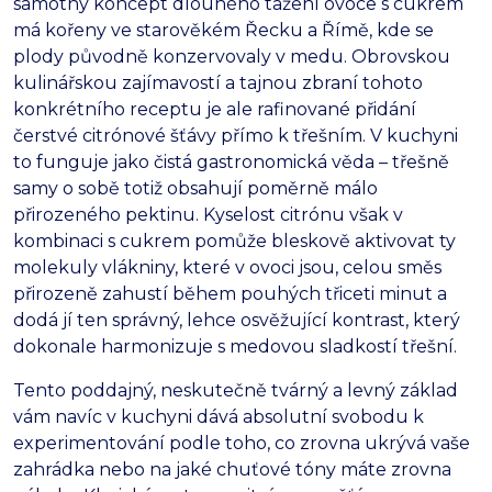
samotný koncept dlouhého tažení ovoce s cukrem
má kořeny ve starověkém Řecku a Římě,
kde se
plody původně konzervovaly v medu.
Obrovskou
kulinářskou zajímavostí a tajnou zbraní tohoto
konkrétního receptu je ale rafinované přidání
čerstvé citrónové šťávy přímo k třešním.
V kuchyni
to funguje jako čistá gastronomická věda – třešně
samy o sobě totiž obsahují poměrně málo
přirozeného pektinu.
Kyselost citrónu však v
kombinaci s cukrem pomůže bleskově aktivovat ty
molekuly vlákniny,
které v ovoci jsou,
celou směs
přirozeně zahustí během pouhých třiceti minut a
dodá jí ten správný,
lehce osvěžující kontrast,
který
dokonale harmonizuje s medovou sladkostí třešní.
Tento poddajný,
neskutečně tvárný a levný základ
vám navíc v kuchyni dává absolutní svobodu k
experimentování podle toho,
co zrovna ukrývá vaše
zahrádka nebo na jaké chuťové tóny máte zrovna