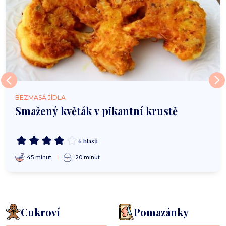
BEZMASÁ JÍDLA
Smažený květák v pikantní krustě
6 hlasů
45 minut
20 minut
Cukroví
Pomazánky