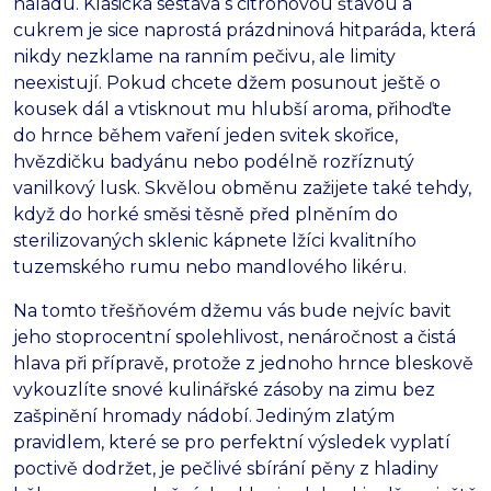
náladu.
Klasická sestava s citrónovou šťávou a
cukrem je sice naprostá prázdninová hitparáda,
která
nikdy nezklame na ranním pečivu,
ale limity
neexistují.
Pokud chcete džem posunout ještě o
kousek dál a vtisknout mu hlubší aroma,
přihoďte
do hrnce během vaření jeden svitek skořice,
hvězdičku badyánu nebo podélně rozříznutý
vanilkový lusk.
Skvělou obměnu zažijete také tehdy,
když do horké směsi těsně před plněním do
sterilizovaných sklenic kápnete lžíci kvalitního
tuzemského rumu nebo mandlového likéru.
Na tomto třešňovém džemu vás bude nejvíc bavit
jeho stoprocentní spolehlivost,
nenáročnost a čistá
hlava při přípravě,
protože z jednoho hrnce bleskově
vykouzlíte snové kulinářské zásoby na zimu bez
zašpinění hromady nádobí.
Jediným zlatým
pravidlem,
které se pro perfektní výsledek vyplatí
poctivě dodržet,
je pečlivé sbírání pěny z hladiny