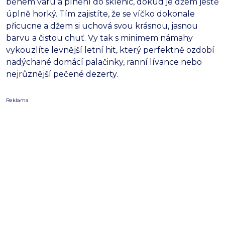
během varu a plnění do sklenic,
dokud je džem ještě
úplně horký.
Tím zajistíte,
že se víčko dokonale
přicucne a džem si uchová svou krásnou,
jasnou
barvu a čistou chuť.
Vy tak s minimem námahy
vykouzlíte levnější letní hit,
který perfektně ozdobí
nadýchané domácí palačinky,
ranní lívance nebo
nejrůznější pečené dezerty.
Reklama