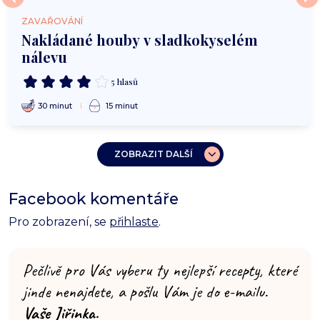
ZAVAŘOVÁNÍ
Nakládané houby v sladkokyselém
nálevu
5 hlasů
30 minut
15 minut
ZOBRAZIT DALŠÍ
Facebook komentáře
Pro zobrazení, se
přihlaste
.
Pečlivě pro Vás vyberu ty nejlepší recepty, které
jinde nenajdete, a pošlu Vám je do e-mailu.
Vaše Jiřinka.