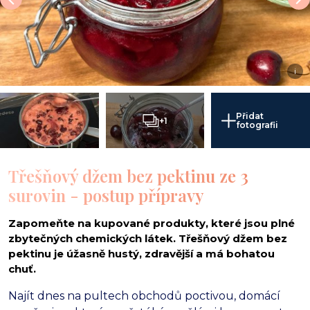
i
Přidat
+1
fotografii
Třešňový džem bez pektinu ze 3
surovin - postup přípravy
Zapomeňte na kupované produkty, které jsou plné
zbytečných chemických látek. Třešňový džem bez
pektinu je úžasně hustý, zdravější a má bohatou
chuť.
Najít dnes na pultech obchodů poctivou,
domácí