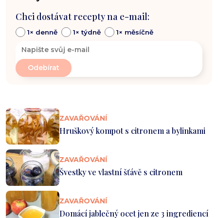
Chci dostávat recepty na e-mail:
1× denně
1× týdně
1× měsíčně
ZAVAŘOVÁNÍ
Hruškový kompot s citronem a bylinkami
ZAVAŘOVÁNÍ
Švestky ve vlastní šťávě s citronem
ZAVAŘOVÁNÍ
Domácí jablečný ocet jen ze 3 ingrediencí