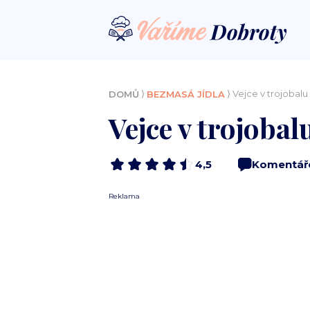
⟩
⟩ Vejce v trojoba
DOMŮ
BEZMASÁ JÍDLA
Vejce v trojoba
4,5
Komentář
Reklama