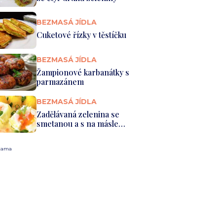
BEZMASÁ JÍDLA
Cuketové řízky v těstíčku
BEZMASÁ JÍDLA
Žampionové karbanátky s
parmazánem
BEZMASÁ JÍDLA
Zadělávaná zelenina se
smetanou a s na másle
dušeným br...
lama