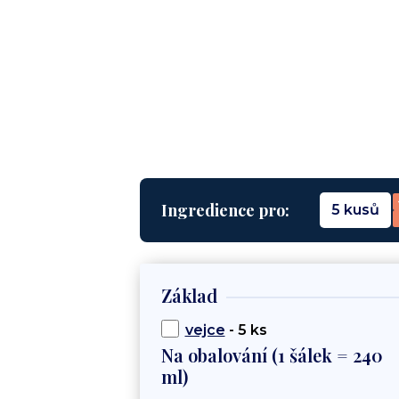
Ingredience pro:
5 kusů
Základ
vejce
- 5 ks
Na obalování (1 šálek = 240
ml)