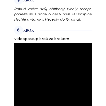
Pokud máte svůj oblíbený rychlý recept,
podělte se s námi o něj v naší FB skupině
Rychlé mňamky: Recepty do 15 minut
.
6.
KROK
Videopostup krok za krokem