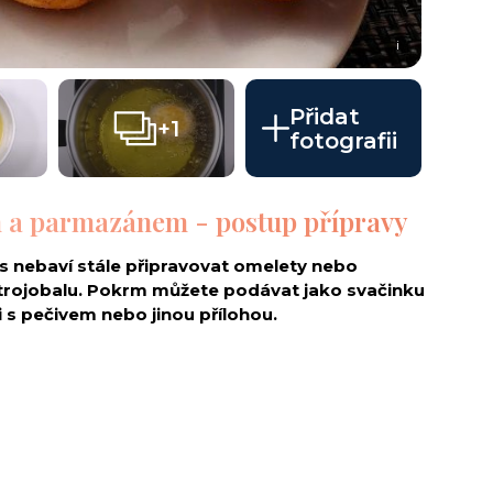
i
Přidat
+1
fotografii
ím a parmazánem - postup přípravy
s nebaví stále připravovat omelety nebo
v trojobalu. Pokrm můžete podávat jako svačinku
i s pečivem nebo jinou přílohou.