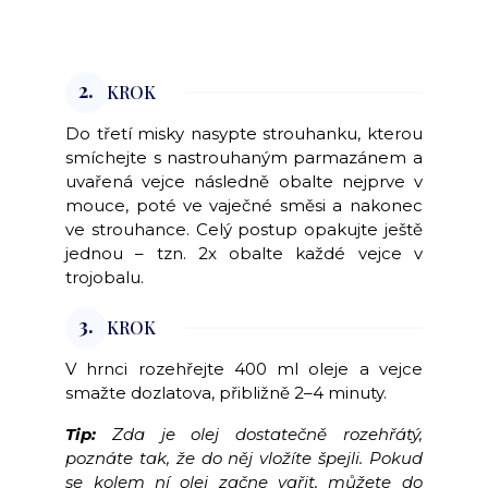
2.
KROK
Do třetí misky nasypte strouhanku, kterou
smíchejte s nastrouhaným parmazánem a
uvařená vejce následně obalte nejprve v
mouce, poté ve vaječné směsi a nakonec
ve strouhance. Celý postup opakujte ještě
jednou – tzn. 2x obalte každé vejce v
trojobalu.
3.
KROK
V hrnci rozehřejte 400 ml oleje a vejce
smažte dozlatova, přibližně 2–4 minuty.
Tip:
Zda je olej dostatečně rozehřátý,
poznáte tak, že do něj vložíte špejli. Pokud
se kolem ní olej začne vařit, můžete do