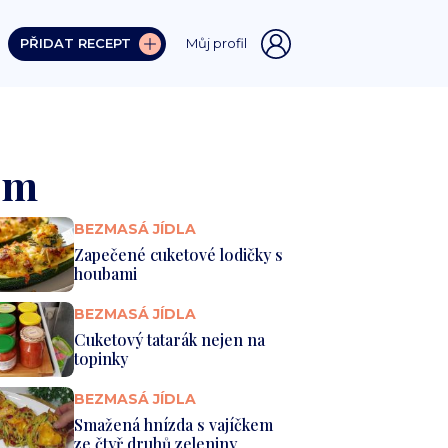
PŘIDAT RECEPT
Můj profil
em
BEZMASÁ JÍDLA
Zapečené cuketové lodičky s
houbami
BEZMASÁ JÍDLA
Cuketový tatarák nejen na
topinky
BEZMASÁ JÍDLA
Smažená hnízda s vajíčkem
ze čtyř druhů zeleniny