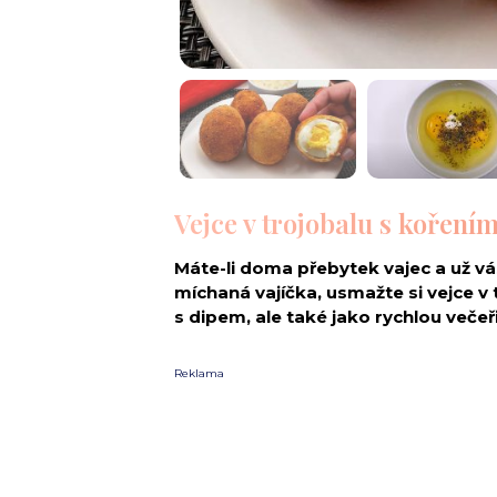
Vejce v trojobalu s kořen
Máte-li doma přebytek vajec a už vá
míchaná vajíčka, usmažte si vejce 
s dipem, ale také jako rychlou večeř
Reklama