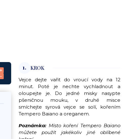
1.
KROK
+
-
Vejce dejte vařit do vroucí vody na 12
minut. Poté je nechte vychladnout a
oloupejte je. Do jedné misky nasypte
pšeničnou mouku, v druhé misce
smíchejte syrová vejce se solí, kořením
Tempero Baiano a oreganem.
Poznámka:
Místo koření Tempero Baiano
můžete použít jakékoliv jiné oblíbené