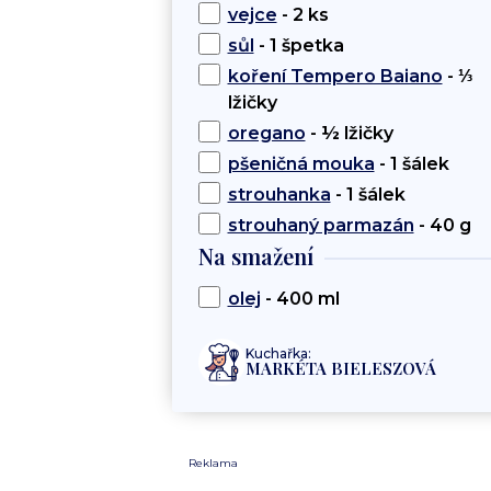
vejce
- 2 ks
sůl
- 1 špetka
koření Tempero Baiano
- ⅓
lžičky
oregano
- ½ lžičky
pšeničná mouka
- 1 šálek
strouhanka
- 1 šálek
strouhaný parmazán
- 40 g
Na smažení
olej
- 400 ml
Kuchařka:
MARKÉTA BIELESZOVÁ
Reklama