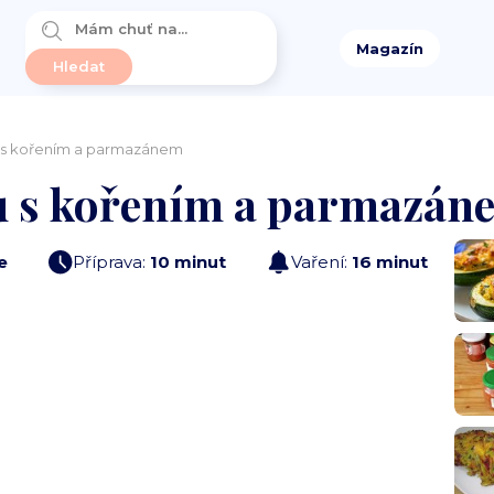
Magazín
lu s kořením a parmazánem
lu s kořením a parmazán
e
Příprava:
10 minut
Vaření:
16 minut