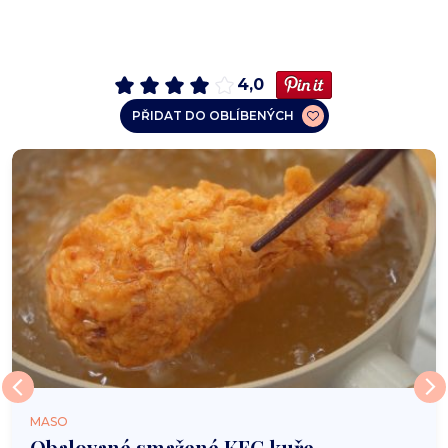
4,0
PŘIDAT DO OBLÍBENÝCH
MASO
Obalované smažené KFC kuře