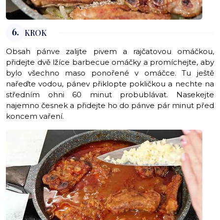
6.
KROK
Obsah pánve zalijte pivem a rajčatovou omáčkou,
přidejte dvě lžíce barbecue omáčky a promíchejte, aby
bylo všechno maso ponořené v omáčce. Tu ještě
nařeďte vodou, pánev přiklopte pokličkou a nechte na
středním ohni 60 minut probublávat. Nasekejte
najemno česnek a přidejte ho do pánve pár minut před
koncem vaření.