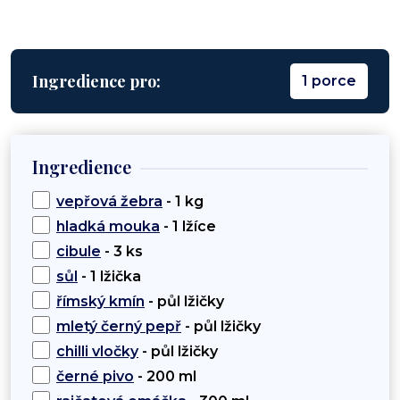
Ingredience pro:
1 porce
Ingredience
vepřová žebra
- 1 kg
hladká mouka
- 1 lžíce
cibule
- 3 ks
sůl
- 1 lžička
římský kmín
- půl lžičky
mletý černý pepř
- půl lžičky
chilli vločky
- půl lžičky
černé pivo
- 200 ml