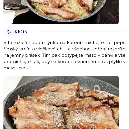
5.
KROK
V hmoždíři nebo mlýnku na koření smíchejte sůl, pepř,
římský kmín a vločkové chilli a všechno koření rozdrťte
na jemný prášek. Tím pak posypejte maso v pánvi a vše
promíchejte tak, aby se koření rovnoměrně rozptýlilo v
mase i cibuli.