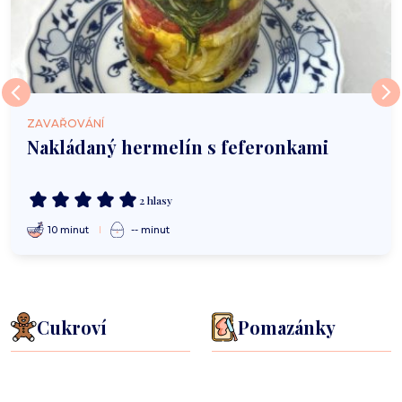
ZAVAŘOVÁNÍ
Nakládaný hermelín s feferonkami
2 hlasy
10 minut
-- minut
Cukroví
Pomazánky