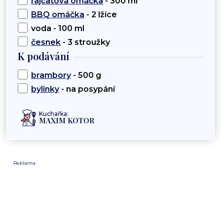
rajčatová omáčka
- 300 ml
BBQ omáčka
- 2 lžíce
voda - 100 ml
česnek
- 3 stroužky
K podávání
brambory
- 500 g
bylinky
- na posypání
Kuchařka:
MAXIM KOTOR
Reklama