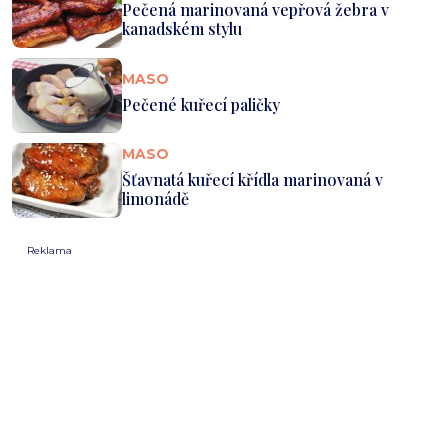
Pečená marinovaná vepřová žebra v
kanadském stylu
MASO
Pečené kuřecí paličky
MASO
Šťavnatá kuřecí křídla marinovaná v
limonádě
Reklama