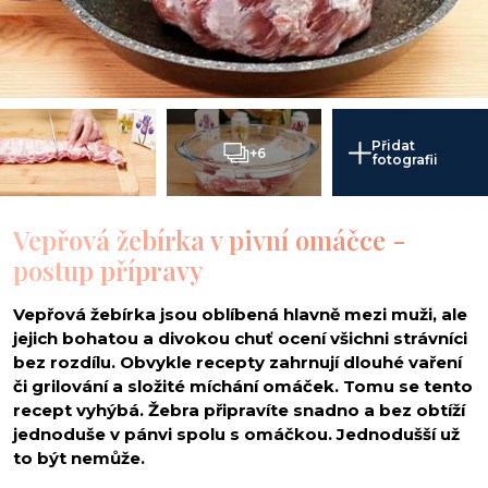
Přidat
+6
fotografii
Vepřová žebírka v pivní omáčce -
postup přípravy
Vepřová žebírka jsou oblíbená hlavně mezi muži, ale
jejich bohatou a divokou chuť ocení všichni strávníci
bez rozdílu. Obvykle recepty zahrnují dlouhé vaření
či grilování a složité míchání omáček. Tomu se tento
recept vyhýbá. Žebra připravíte snadno a bez obtíží
jednoduše v pánvi spolu s omáčkou. Jednodušší už
to být nemůže.