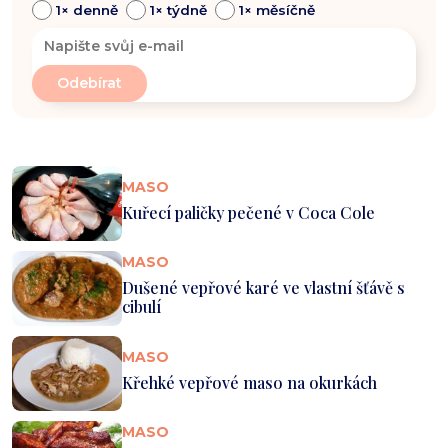
1× denně
1× týdně
1× měsíčně
MASO
Kuřecí paličky pečené v Coca Cole
MASO
Dušené vepřové karé ve vlastní šťávě s
cibulí
MASO
Křehké vepřové maso na okurkách
MASO