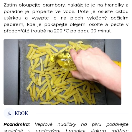
Zatím oloupejte brambory, nakrájejte je na hranolky a
pořádně je properte ve vodě. Poté je osušte čistou
utěrkou a vysypte je na plech vyložený pečicím
papírem, kde je pokapejte olejem, osolte a pečte v
předehřáté troubě na 200 °C po dobu 30 minut.
5.
KROK
Poznámka:
Vepřové nudličky na pivu podávejte
společně s upečenými hranolky. Pokrm můžete