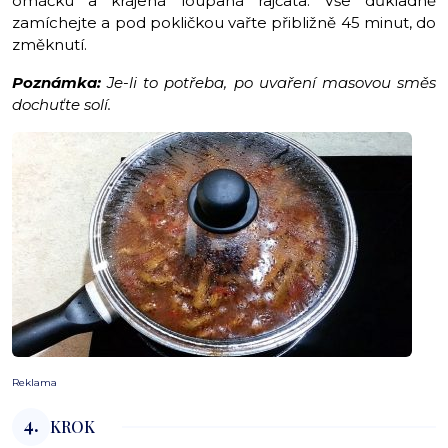
omáčku a krájená loupaná rajčata. Vše důkladně
zamíchejte a pod pokličkou vařte přibližně 45 minut, do
změknutí.
Poznámka:
Je-li to potřeba, po uvaření masovou směs
dochuťte solí.
Reklama
4.
KROK