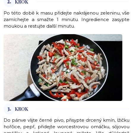
2.
KROK
Po této době k masu přidejte nakrájenou zeleninu, vše
zamíchejte a smažte 1 minutu. Ingredience zasypte
moukou a restujte další minutu.
3.
KROK
Do pánve vlijte černé pivo, přisypte drcený kmín, lžičku
hořčice, pepř, přidejte worcestrovou omáčku, sójovou