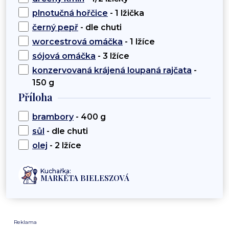
plnotučná hořčice
- 1 lžička
černý pepř
- dle chuti
worcestrová omáčka
- 1 lžíce
sójová omáčka
- 3 lžíce
konzervovaná krájená loupaná rajčata
-
150 g
Příloha
brambory
- 400 g
sůl
- dle chuti
olej
- 2 lžíce
Kuchařka:
MARKÉTA BIELESZOVÁ
Reklama