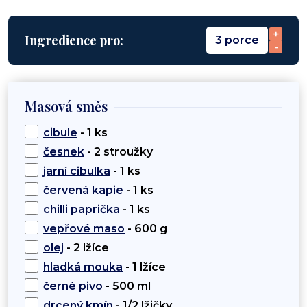
+
Ingredience pro:
3 porce
-
Masová směs
cibule
- 1 ks
česnek
- 2 stroužky
jarní cibulka
- 1 ks
červená kapie
- 1 ks
chilli paprička
- 1 ks
vepřové maso
- 600 g
olej
- 2 lžíce
hladká mouka
- 1 lžíce
černé pivo
- 500 ml
drcený kmín
- 1/2 lžičky