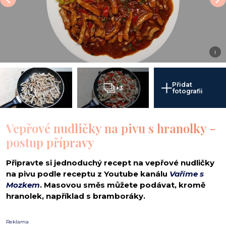
i
Přidat
+3
fotografii
Vepřové nudličky na pivu s hranolky -
postup přípravy
Připravte si jednoduchý recept na vepřové nudličky
na pivu podle receptu z Youtube kanálu
Vaříme s
Mozkem
. Masovou směs můžete podávat, kromě
hranolek, například s bramboráky.
Reklama