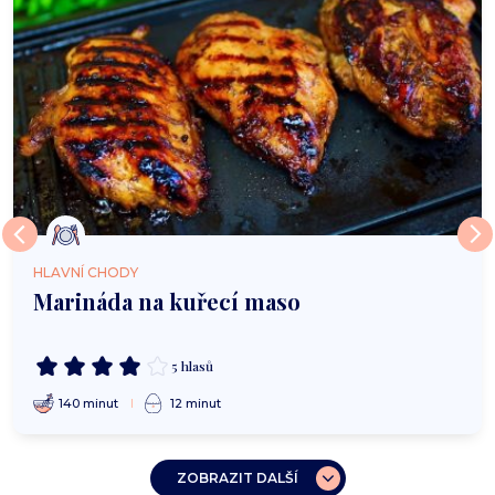
HLAVNÍ CHODY
Marináda na kuřecí maso
5 hlasů
140 minut
12 minut
ZOBRAZIT DALŠÍ