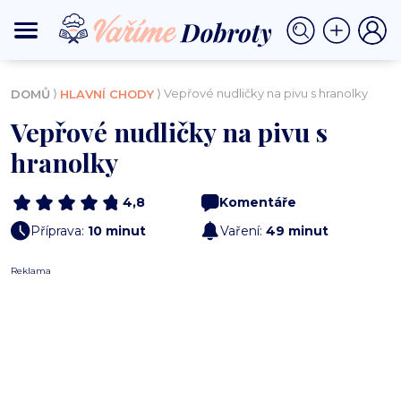
⟩
⟩ Vepřové nudličky na pivu s hranolky
DOMŮ
HLAVNÍ CHODY
Vepřové nudličky na pivu s
hranolky
4,8
Komentáře
Příprava:
10 minut
Vaření:
49 minut
Reklama