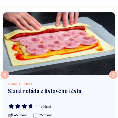
SLANÉ PEČIVO
Slaná roláda z listového těsta
6 hlasů
45 minut
25 minut