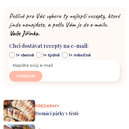
Pečlivě pro Vás vyberu ty nejlepší recepty, které
jinde nenajdete, a pošlu Vám je do e-mailu.
Vaše Jiřinka.
Chci dostávat recepty na e-mail:
1× denně
1× týdně
1× měsíčně
PŘEDKRMY
Domácí párky v těstě