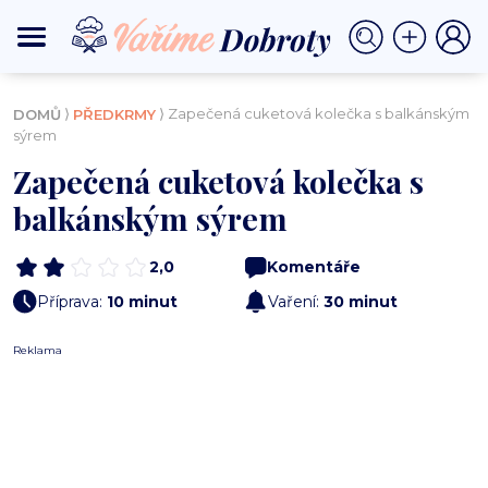
⟩
⟩ Zapečená cuketová kolečka s balkánským
DOMŮ
PŘEDKRMY
sýrem
Zapečená cuketová kolečka s
balkánským sýrem
2,0
Komentáře
Příprava:
10 minut
Vaření:
30 minut
Reklama