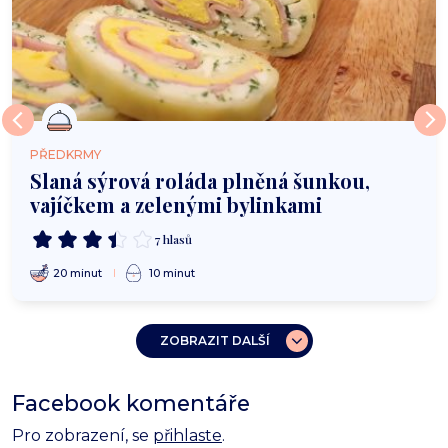
PŘEDKRMY
Slaná sýrová roláda plněná šunkou,
vajíčkem a zelenými bylinkami
7 hlasů
20 minut
10 minut
ZOBRAZIT DALŠÍ
Facebook komentáře
Pro zobrazení, se
přihlaste
.