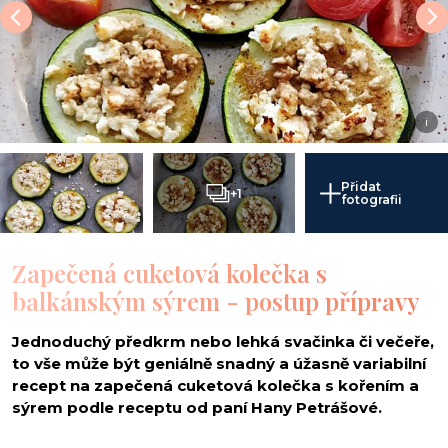
i
Přidat
+1
fotografii
Zapečená cuketová kolečka s
balkánským sýrem - postup přípravy
Jednoduchý předkrm nebo lehká svačinka či večeře,
to vše může být geniálně snadný a úžasně variabilní
recept na zapečená cuketová kolečka s kořením a
sýrem podle receptu od paní Hany Petrášové.