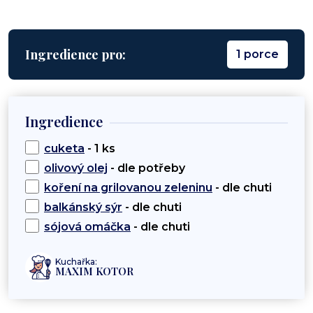
Ingredience pro:
1 porce
Ingredience
cuketa
- 1 ks
olivový olej
- dle potřeby
koření na grilovanou zeleninu
- dle chuti
balkánský sýr
- dle chuti
sójová omáčka
- dle chuti
Kuchařka:
MAXIM KOTOR