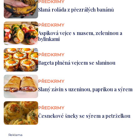
PŘEDKRMY
Slaná roláda z přezrálých banánů
PŘEDKRMY
Aspiková vejce s masem, zeleninou a
bylinkami
PŘEDKRMY
Bageta plněná vejcem se slaninou
PŘEDKRMY
Slaný závin s uzeninou, paprikou a sýrem
PŘEDKRMY
Česnekové šneky se sýrem a petrželkou
Reklama