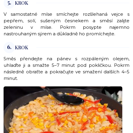
5.
KROK
V samostatné míse smíchejte rozšlehaná vejce s
pepřem, solí, sušeným česnekem a směsí zalijte
zeleninu v míse. Pokrm posypte najemno
nastrouhaným sýrem a důkladně ho promíchejte.
6.
KROK
Směs přendejte na pánev s rozpáleným olejem,
uhlaďte ji a smažte 5–7 minut pod pokličkou. Pokrm
následně obraťte a pokračujte ve smažení dalších 4–5
minut.