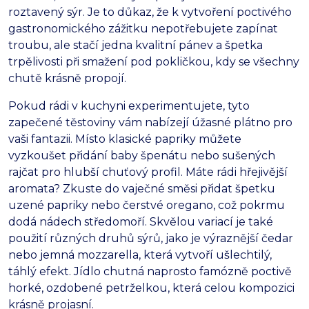
roztavený sýr. Je to důkaz, že k vytvoření poctivého
gastronomického zážitku nepotřebujete zapínat
troubu, ale stačí jedna kvalitní pánev a špetka
trpělivosti při smažení pod pokličkou, kdy se všechny
chutě krásně propojí.
Pokud rádi v kuchyni experimentujete, tyto
zapečené těstoviny vám nabízejí úžasné plátno pro
vaši fantazii. Místo klasické papriky můžete
vyzkoušet přidání baby špenátu nebo sušených
rajčat pro hlubší chuťový profil. Máte rádi hřejivější
aromata? Zkuste do vaječné směsi přidat špetku
uzené papriky nebo čerstvé oregano, což pokrmu
dodá nádech středomoří. Skvělou variací je také
použití různých druhů sýrů, jako je výraznější čedar
nebo jemná mozzarella, která vytvoří ušlechtilý,
táhlý efekt. Jídlo chutná naprosto famózně poctivě
horké, ozdobené petrželkou, která celou kompozici
krásně projasní.