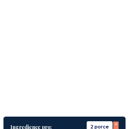
+
Ingredience pro:
2 porce