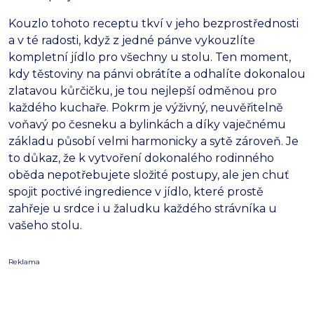
Kouzlo tohoto receptu tkví v jeho bezprostřednosti
a v té radosti, když z jedné pánve vykouzlíte
kompletní jídlo pro všechny u stolu. Ten moment,
kdy těstoviny na pánvi obrátíte a odhalíte dokonalou
zlatavou kůrčičku, je tou nejlepší odměnou pro
každého kuchaře. Pokrm je výživný, neuvěřitelně
voňavý po česneku a bylinkách a díky vaječnému
základu působí velmi harmonicky a sytě zároveň. Je
to důkaz, že k vytvoření dokonalého rodinného
oběda nepotřebujete složité postupy, ale jen chuť
spojit poctivé ingredience v jídlo, které prostě
zahřeje u srdce i u žaludku každého strávníka u
vašeho stolu.
Reklama