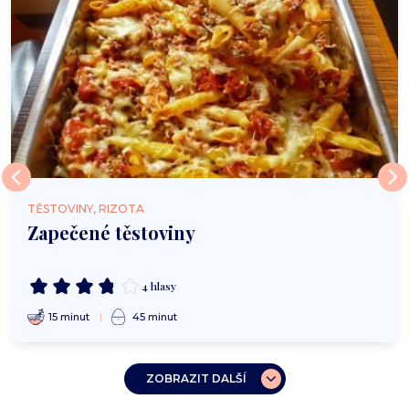
TĚSTOVINY, RIZOTA
Zapečené těstoviny
4 hlasy
15 minut
45 minut
ZOBRAZIT DALŠÍ