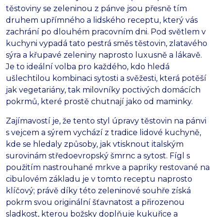
těstoviny se zeleninou z pánve jsou přesně tím
druhem upřímného a lidského receptu, který vás
zachrání po dlouhém pracovním dni. Pod světlem v
kuchyni vypadá tato pestrá směs těstovin, zlatavého
sýra a křupavé zeleniny naprosto luxusně a lákavě.
Je to ideální volba pro každého, kdo hledá
ušlechtilou kombinaci sytosti a svěžesti, která potěší
jak vegetariány, tak milovníky poctivých domácích
pokrmů, které prostě chutnají jako od maminky.
Zajímavostí je, že tento styl úpravy těstovin na pánvi
s vejcem a sýrem vychází z tradice lidové kuchyně,
kde se hledaly způsoby, jak vtisknout italským
surovinám středoevropský šmrnc a sytost. Fígl s
použitím nastrouhané mrkve a papriky restované na
cibulovém základu je v tomto receptu naprosto
klíčový; právě díky této zeleninové souhře získá
pokrm svou originální šťavnatost a přirozenou
sladkost, kterou božsky doplňuje kukuřice a