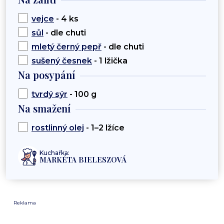
vejce
- 4 ks
sůl
- dle chuti
mletý černý pepř
- dle chuti
sušený česnek
- 1 lžička
Na posypání
tvrdý sýr
- 100 g
Na smažení
rostlinný olej
- 1–2 lžíce
Kuchařka:
MARKÉTA BIELESZOVÁ
Reklama