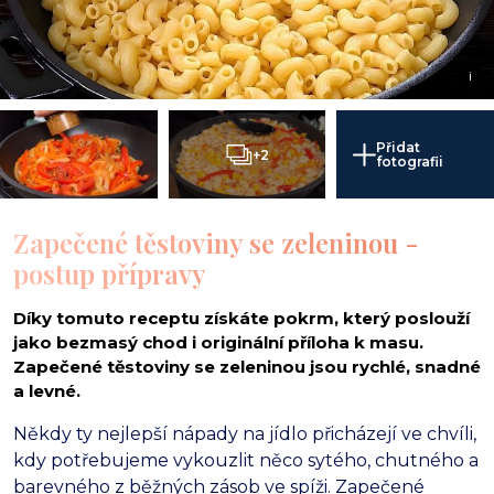
i
Přidat
+2
fotografii
Zapečené těstoviny se zeleninou -
postup přípravy
Díky tomuto receptu získáte pokrm, který poslouží
jako bezmasý chod i originální příloha k masu.
Zapečené těstoviny se zeleninou jsou rychlé, snadné
a levné.
Někdy ty nejlepší nápady na jídlo přicházejí ve chvíli,
kdy potřebujeme vykouzlit něco sytého, chutného a
barevného z běžných zásob ve spíži. Zapečené