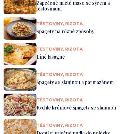
Zapečené mleté maso se sýrem a
těstovinami
TĚSTOVINY, RIZOTA
Špagety na různé způsoby
TĚSTOVINY, RIZOTA
Líné lasagne
TĚSTOVINY, RIZOTA
Špagety se slaninou a parmazánem
TĚSTOVINY, RIZOTA
Rychlé krémové špagety se slaninou
TĚSTOVINY, RIZOTA
Domácí vaječné nudle do polévky