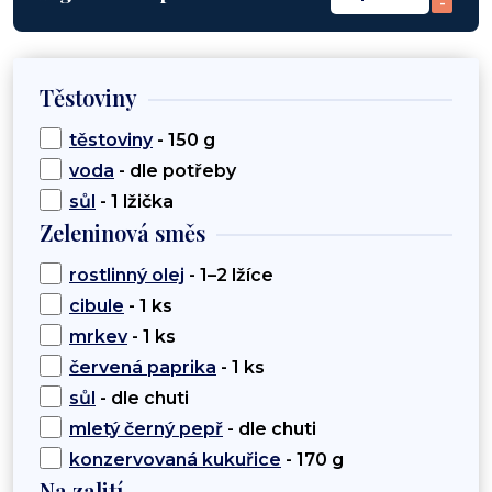
-
Těstoviny
těstoviny
- 150 g
voda
- dle potřeby
sůl
- 1 lžička
Zeleninová směs
rostlinný olej
- 1–2 lžíce
cibule
- 1 ks
mrkev
- 1 ks
červená paprika
- 1 ks
sůl
- dle chuti
mletý černý pepř
- dle chuti
konzervovaná kukuřice
- 170 g
Na zalití