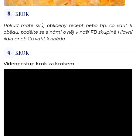
8.
KROK
Pokud máte svůj oblíbený recept nebo tip, co vařit k
obědu, podělte se s námi o něj v naší FB skupině
Hlavní
jídla aneb Co vařit k obědu
.
9.
KROK
Videopostup krok za krokem