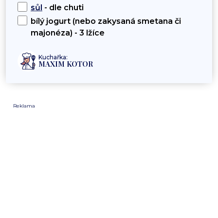
sůl
- dle chuti
bílý jogurt (nebo zakysaná smetana či
majonéza) - 3 lžíce
Kuchařka:
MAXIM KOTOR
Reklama