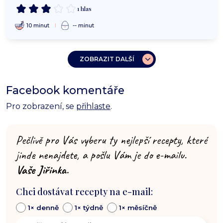
1 hlas
10 minut
-- minut
ZOBRAZIT DALŠÍ
Facebook komentáře
Pro zobrazení, se
přihlaste
.
Pečlivě pro Vás vyberu ty nejlepší recepty, které
jinde nenajdete, a pošlu Vám je do e-mailu.
Vaše Jiřinka.
Chci dostávat recepty na e-mail:
1× denně
1× týdně
1× měsíčně