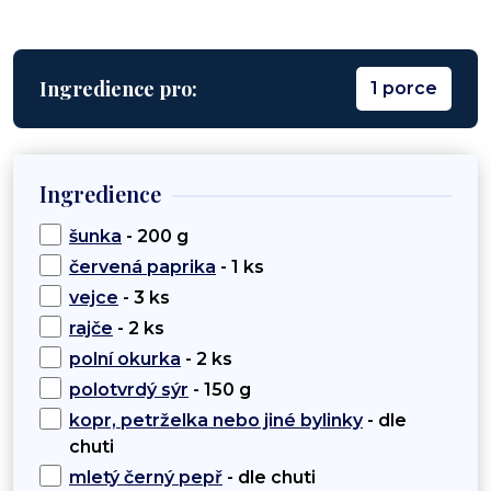
Ingredience pro:
1 porce
Ingredience
šunka
- 200 g
červená paprika
- 1 ks
vejce
- 3 ks
rajče
- 2 ks
polní okurka
- 2 ks
polotvrdý sýr
- 150 g
kopr, petrželka nebo jiné bylinky
- dle
chuti
mletý černý pepř
- dle chuti