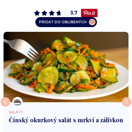
3,7
PŘIDAT DO OBLÍBENÝCH
SALÁTY
Čínský okurkový salát s mrkví a zálivkou