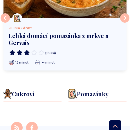
POMAZÁNKY
Lehká domácí pomazánka z mrkve a
Gervais
5 hlasů
15 minut
-- minut
Cukroví
Pomazánky