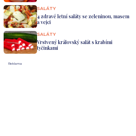
SALÁTY
4 zdravé letní saláty se zeleninou, masem
a vejci
SALÁTY
Vrstvený královský salát s krabími
tyčinkami
Reklama