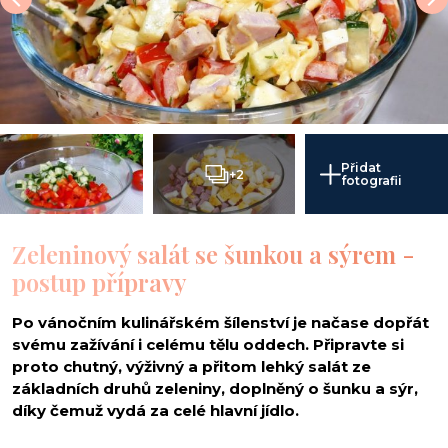
Přidat
+2
fotografii
Zeleninový salát se šunkou a sýrem -
postup přípravy
Po vánočním kulinářském šílenství je načase dopřát
svému zažívání i celému tělu oddech. Připravte si
proto chutný, výživný a přitom lehký salát ze
základních druhů zeleniny, doplněný o šunku a sýr,
díky čemuž vydá za celé hlavní jídlo.