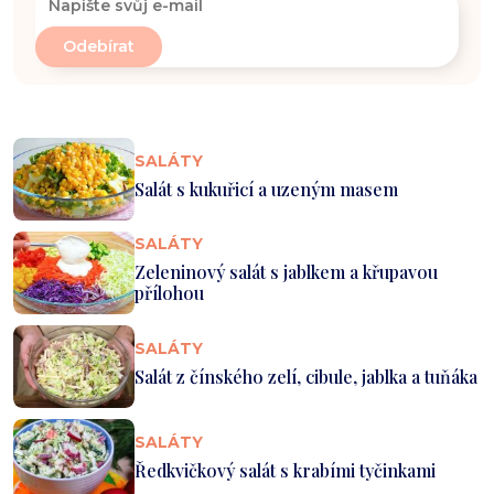
SALÁTY
Salát s kukuřicí a uzeným masem
SALÁTY
Zeleninový salát s jablkem a křupavou
přílohou
SALÁTY
Salát z čínského zelí, cibule, jablka a tuňáka
SALÁTY
Ředkvičkový salát s krabími tyčinkami