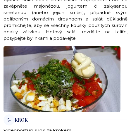
zakápněte majonézou, jogurtem či zakysanou
smetanou (anebo jejich směsí), případně svým
oblíbeným domácím dresingem a salát důkladně
promíchejte, aby se všechny kousky použitých surovin
obalily zálivkou. Hotový salát rozdělte na talíře,
posypejte bylinkami a podávejte.
5.
KROK
Videopostup krok za krokem