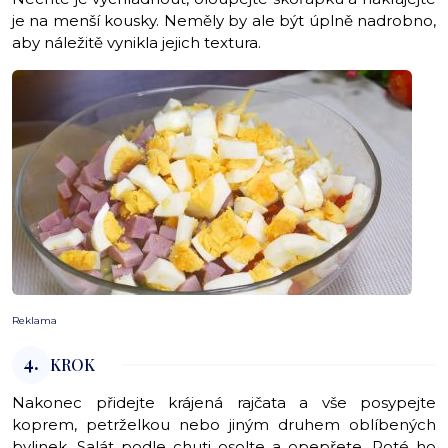
je na menší kousky. Neměly by ale být úplně nadrobno,
aby náležitě vynikla jejich textura.
Reklama
4.
KROK
Nakonec přidejte krájená rajčata a vše posypejte
koprem, petrželkou nebo jiným druhem oblíbených
bylinek. Salát podle chuti osolte a opepřete. Poté ho