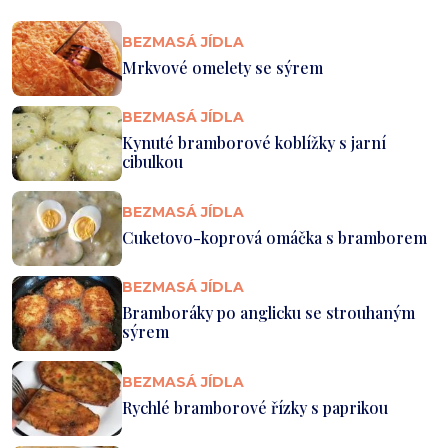
BEZMASÁ JÍDLA
Mrkvové omelety se sýrem
BEZMASÁ JÍDLA
Kynuté bramborové koblížky s jarní
cibulkou
BEZMASÁ JÍDLA
Cuketovo-koprová omáčka s bramborem
BEZMASÁ JÍDLA
Bramboráky po anglicku se strouhaným
sýrem
BEZMASÁ JÍDLA
Rychlé bramborové řízky s paprikou