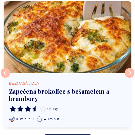
BEZMASÁ JÍDLA
Zapečená brokolice s bešamelem a
brambory
2 hlasy
10 minut
40 minut