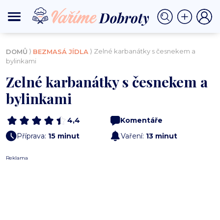
⟩
⟩ Zelné karbanátky s česnekem a
DOMŮ
BEZMASÁ JÍDLA
bylinkami
Zelné karbanátky s česnekem a
bylinkami
4,4
Komentáře
Příprava:
15 minut
Vaření:
13 minut
Reklama