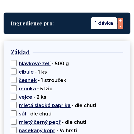
+
Ingredience pro:
1 dávka
-
Základ
hlávkové zelí
- 500 g
cibule
- 1 ks
česnek
- 1 stroužek
mouka
- 5 lžic
vejce
- 2 ks
mletá sladká paprika
- dle chuti
sůl
- dle chuti
mletý černý pepř
- dle chuti
nasekaný kopr
- ½ hrsti