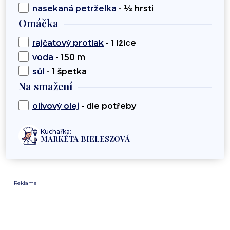
nasekaná petrželka
- ½ hrsti
Omáčka
rajčatový protlak
- 1 lžíce
voda
- 150 m
sůl
- 1 špetka
Na smažení
olivový olej
- dle potřeby
Kuchařka:
MARKÉTA BIELESZOVÁ
Reklama