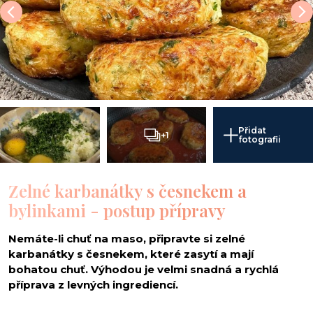
i
Přidat
+1
fotografii
Zelné karbanátky s česnekem a
bylinkami - postup přípravy
Nemáte-li chuť na maso, připravte si zelné
karbanátky s česnekem, které zasytí a mají
bohatou chuť. Výhodou je velmi snadná a rychlá
příprava z levných ingrediencí.