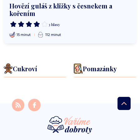
Hovězí guláš z kližky s česnekem a
kořením
3 hlasy
15 minut
112 minut
Cukroví
Pomazánky