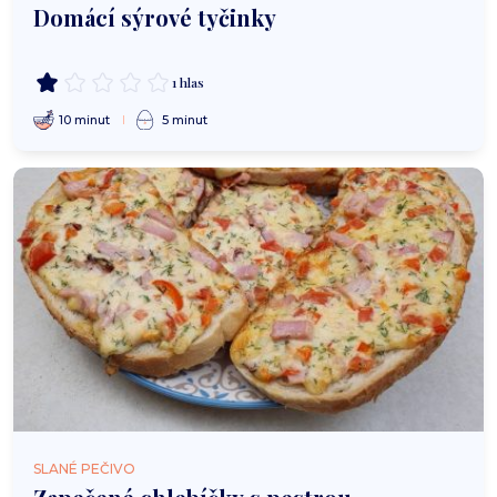
Domácí sýrové tyčinky
1 hlas
10 minut
5 minut
SLANÉ PEČIVO