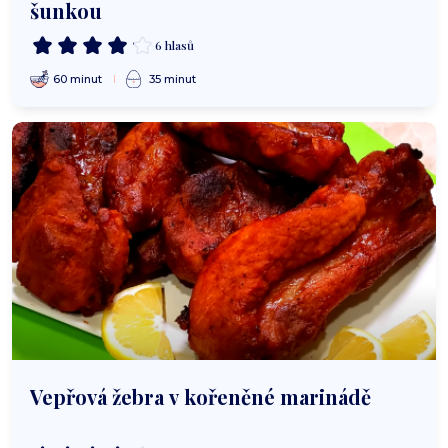
šunkou
6 hlasů
60 minut
35 minut
Vepřová žebra v kořeněné marinádě