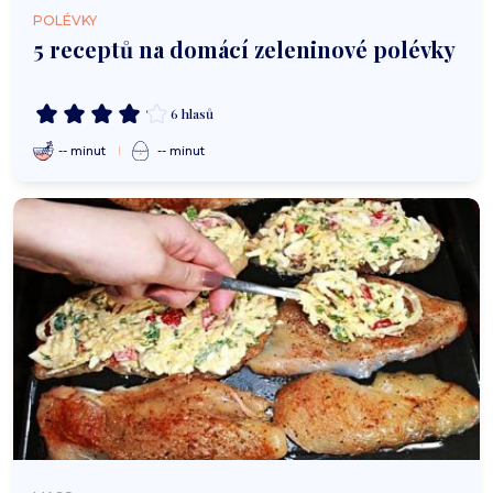
POLÉVKY
5 receptů na domácí zeleninové polévky
6 hlasů
-- minut
-- minut