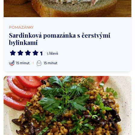
POMAZÁNKY
Sardinková pomazánka s čerstvými
bylinkami
5 hlasů
15 minut
15 minut