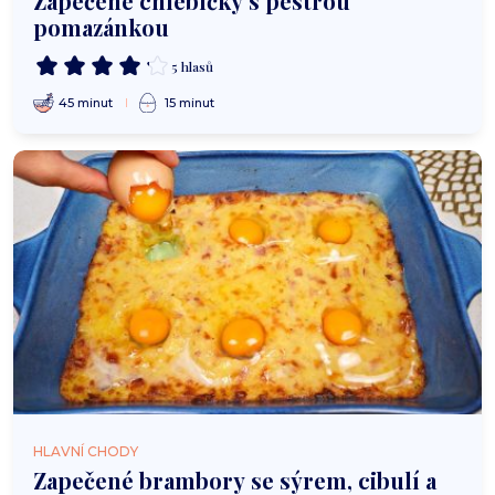
Zapečené chlebíčky s pestrou
pomazánkou
5 hlasů
45 minut
15 minut
HLAVNÍ CHODY
Zapečené brambory se sýrem, cibulí a