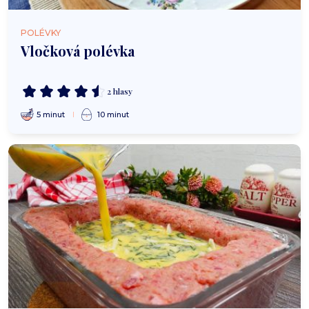
POLÉVKY
Vločková polévka
2 hlasy
5 minut
10 minut