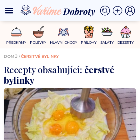
PŘEDKRMY
POLÉVKY
HLAVNÍ CHODY
PŘÍLOHY
SALÁTY
DEZERTY
⟩
DOMŮ
ČERSTVÉ BYLINKY
Recepty obsahující:
čerstvé
bylinky