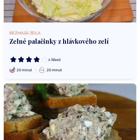
BEZMASÁ JÍDLA
Zelné palačinky z hlávkového zelí
6 hlasů
20 minut
20 minut