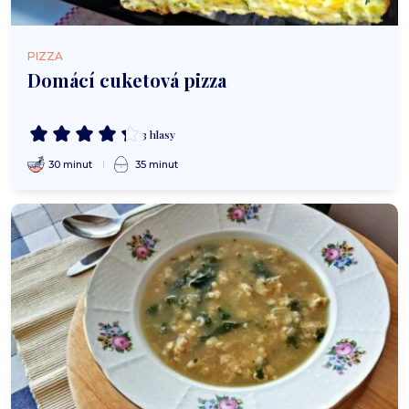
PIZZA
Domácí cuketová pizza
3 hlasy
30 minut
35 minut