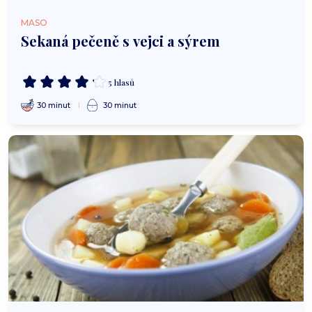
MASO
Sekaná pečeně s vejci a sýrem
5 hlasů
30 minut
30 minut