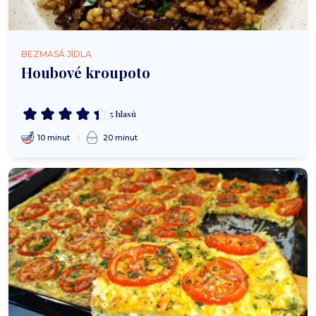
BEZMASÁ JÍDLA
Houbové kroupoto
5 hlasů
10 minut
20 minut