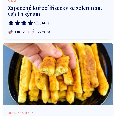
MASO
Zapečené kuřecí řízečky se zeleninou,
vejci a sýrem
7 hlasů
15 minut
20 minut
BEZMASÁ JÍDLA