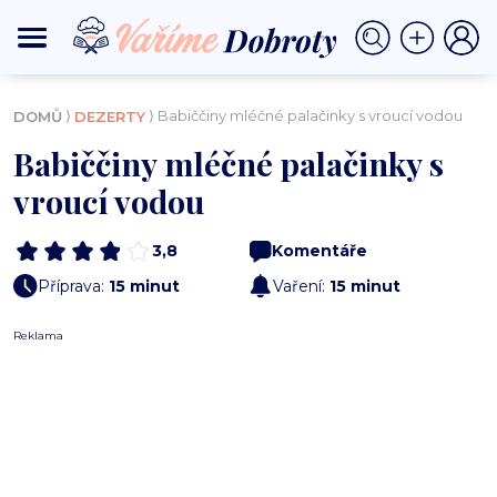
⟩
⟩ Babiččiny mléčné palačinky s vroucí vodou
DOMŮ
DEZERTY
Babiččiny mléčné palačinky s
vroucí vodou
3,8
Komentáře
Příprava:
15 minut
Vaření:
15 minut
Reklama