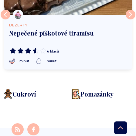
DEZERTY
Nepečené piškotové tiramisu
6 hlasů
-- minut
-- minut
Cukroví
Pomazánky