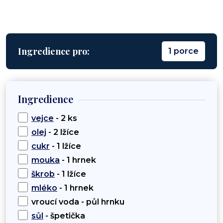
Ingredience pro:
1 porce
Ingredience
vejce
- 2 ks
olej
- 2 lžíce
cukr
- 1 lžíce
mouka
- 1 hrnek
škrob
- 1 lžíce
mléko
- 1 hrnek
vroucí voda - půl hrnku
sůl
- špetička