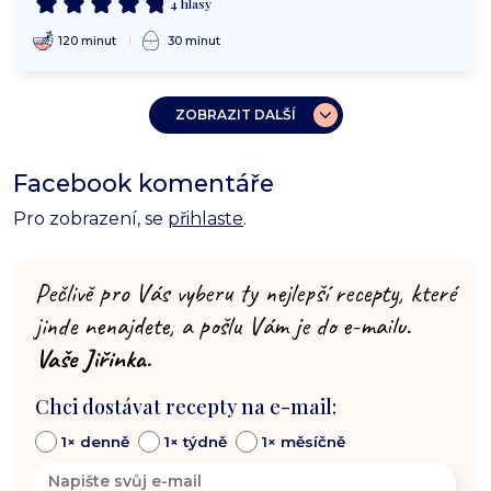
4 hlasy
120 minut
30 minut
ZOBRAZIT DALŠÍ
Facebook komentáře
Pro zobrazení, se
přihlaste
.
Pečlivě pro Vás vyberu ty nejlepší recepty, které
jinde nenajdete, a pošlu Vám je do e-mailu.
Vaše Jiřinka.
Chci dostávat recepty na e-mail:
1× denně
1× týdně
1× měsíčně