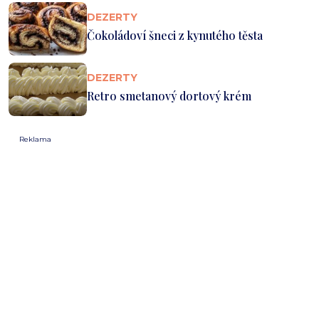
DEZERTY
Čokoládoví šneci z kynutého těsta
DEZERTY
Retro smetanový dortový krém
Reklama