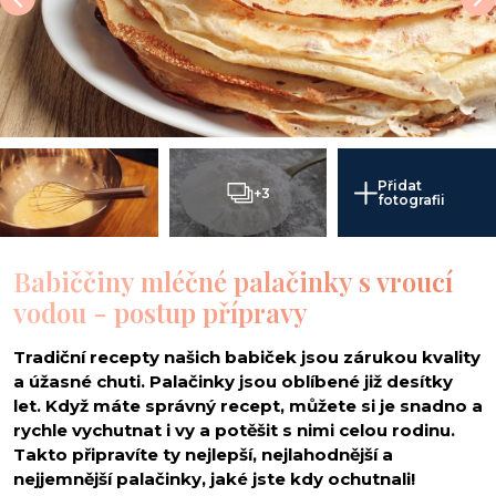
Přidat
+3
fotografii
Babiččiny mléčné palačinky s vroucí
vodou - postup přípravy
Tradiční recepty našich babiček jsou zárukou kvality
a úžasné chuti. Palačinky jsou oblíbené již desítky
let. Když máte správný recept, můžete si je snadno a
rychle vychutnat i vy a potěšit s nimi celou rodinu.
Takto připravíte ty nejlepší, nejlahodnější a
nejjemnější palačinky, jaké jste kdy ochutnali!