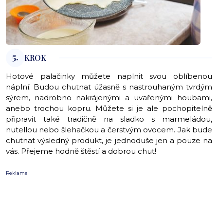
5.
KROK
Hotové palačinky můžete naplnit svou oblíbenou
náplní. Budou chutnat úžasně s nastrouhaným tvrdým
sýrem, nadrobno nakrájenými a uvařenými houbami,
anebo trochou kopru. Můžete si je ale pochopitelně
připravit také tradičně na sladko s marmeládou,
nutellou nebo šlehačkou a čerstvým ovocem. Jak bude
chutnat výsledný produkt, je jednoduše jen a pouze na
vás. Přejeme hodně štěstí a dobrou chuť!
Reklama