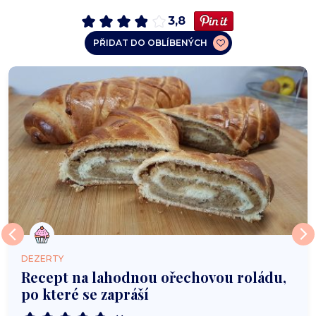
3,8
PŘIDAT DO OBLÍBENÝCH
DEZERTY
Recept na lahodnou ořechovou roládu,
po které se zapráší