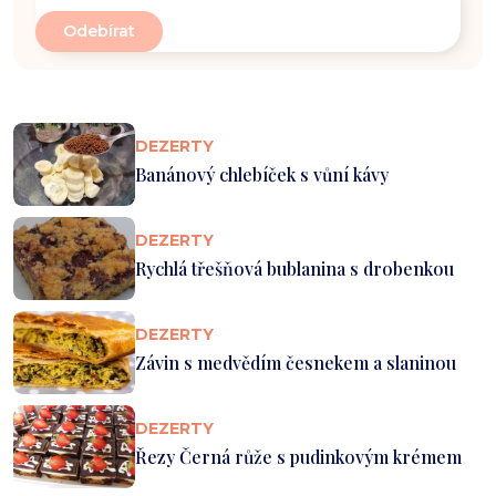
DEZERTY
Banánový chlebíček s vůní kávy
DEZERTY
Rychlá třešňová bublanina s drobenkou
DEZERTY
Závin s medvědím česnekem a slaninou
DEZERTY
Řezy Černá růže s pudinkovým krémem