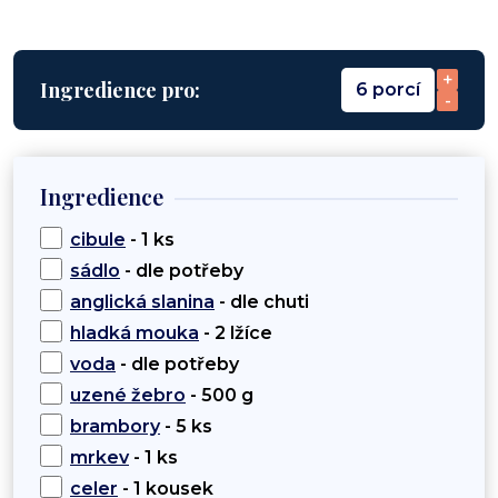
+
Ingredience pro:
6 porcí
-
Ingredience
cibule
- 1 ks
sádlo
- dle potřeby
anglická slanina
- dle chuti
hladká mouka
- 2 lžíce
voda
- dle potřeby
uzené žebro
- 500 g
brambory
- 5 ks
mrkev
- 1 ks
celer
- 1 kousek