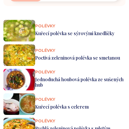
POLÉVKY
Kuřecí polévka se sýrovými knedlíčky
POLÉVKY
Poctivá zeleninová polévka se smetanou
POLÉVKY
Jednoduchá houbová polévka ze sušených
hub
POLÉVKY
Kuřecí polévka s celerem
POLÉVKY
Rychlá zeleninová polévka s mletým