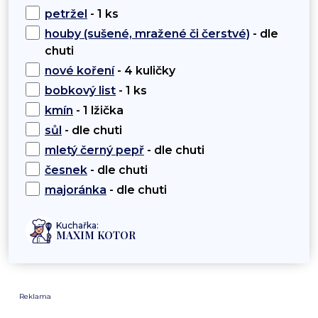
petržel
- 1 ks
houby (sušené, mražené či čerstvé)
- dle
chuti
nové koření
- 4 kuličky
bobkový list
- 1 ks
kmín
- 1 lžička
sůl
- dle chuti
mletý černý pepř
- dle chuti
česnek
- dle chuti
majoránka
- dle chuti
Kuchařka:
MAXIM KOTOR
Reklama