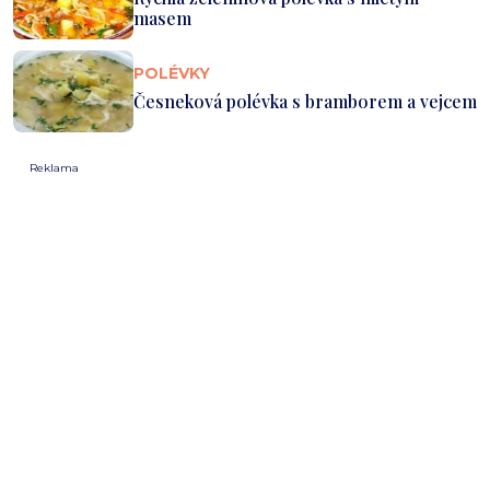
masem
POLÉVKY
Česneková polévka s bramborem a vejcem
Reklama