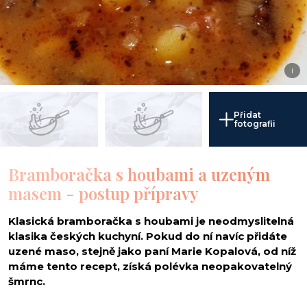
i
Přidat
fotografii
Bramboračka s houbami a uzeným
masem - postup přípravy
Klasická bramboračka s houbami je neodmyslitelná
klasika českých kuchyní. Pokud do ní navíc přidáte
uzené maso, stejně jako paní Marie Kopalová, od níž
máme tento recept, získá polévka neopakovatelný
šmrnc.