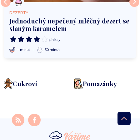
DEZERTY
Jednoduchý nepečený mléčný dezert se
slaným karamelem
4 hlasy
-- minut
30 minut
Cukroví
Pomazánky