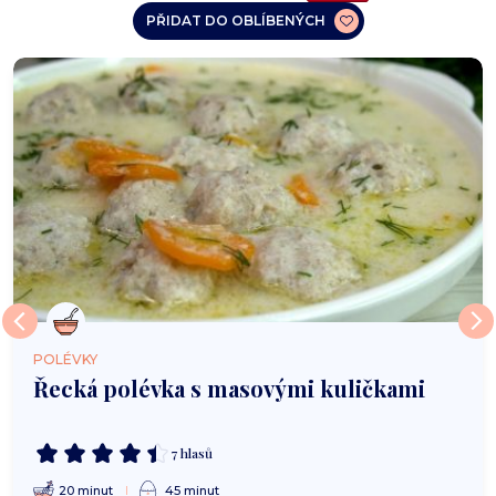
PŘIDAT DO OBLÍBENÝCH
POLÉVKY
Řecká polévka s masovými kuličkami
7 hlasů
20 minut
45 minut