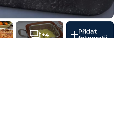
Přidat
+4
fotografii
tým masem - postup přípravy
áte je zrovna k dispozici, nebo byste raději dali
rami? Pak se vám jistě bude líbit náš dnešní
ylu lasagní. Jsou doplněné mletým vepřovým
tě zasypané voňavým sýrem. Takovýmto
čnou rodinu i sami sebe. A hodí se i pro