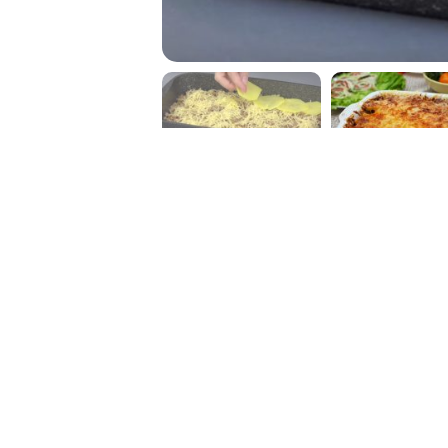
Bramborové lasagne s mle
Dostali jste chuť na lasagne, ale nem
přednost nějaké kombinaci s brambo
recept na zapečené brambory ve st
masem, šťavnatými rajčaty a boha
obědem či večeří potěšíte svou náro
slavnostnější příležitosti.
Reklama