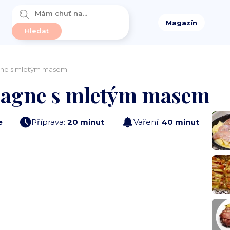
Magazín
gne s mletým masem
sagne s mletým masem
e
Příprava:
20 minut
Vaření:
40 minut