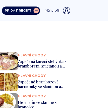
PŘIDAT RECEPT
Můj profil
HLAVNÍ CHODY
Zapečená kuřecí stehýnka s
bramborem, smetanou a
sýrem
HLAVNÍ CHODY
Zapečené bramborové
harmoniky se slaninou a
sýrem
HLAVNÍ CHODY
Hermelín ve slanině s
hranolky