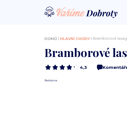
⟩
⟩ Bramborové lasa
DOMŮ
HLAVNÍ CHODY
Bramborové la
4,3
Komentář
Reklama