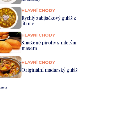
HLAVNÍ CHODY
Rychlý zabijačkový guláš z
jitrnic
HLAVNÍ CHODY
Smažené pirohy s mletým
masem
HLAVNÍ CHODY
Originální maďarský guláš
lama