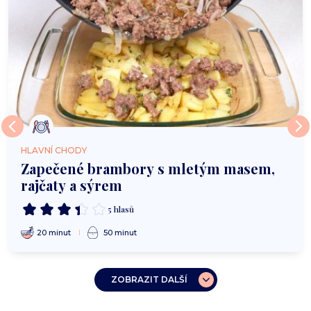
HLAVNÍ CHODY
Zapečené brambory s mletým masem,
rajčaty a sýrem
5 hlasů
20 minut
50 minut
ZOBRAZIT DALŠÍ