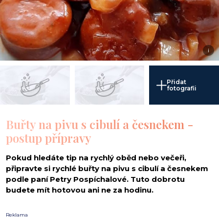
i
Přidat
fotografii
Buřty na pivu s cibulí a česnekem -
postup přípravy
Pokud hledáte tip na rychlý oběd nebo večeři,
připravte si rychlé buřty na pivu s cibulí a česnekem
podle paní Petry Pospíchalové. Tuto dobrotu
budete mít hotovou ani ne za hodinu.
Reklama