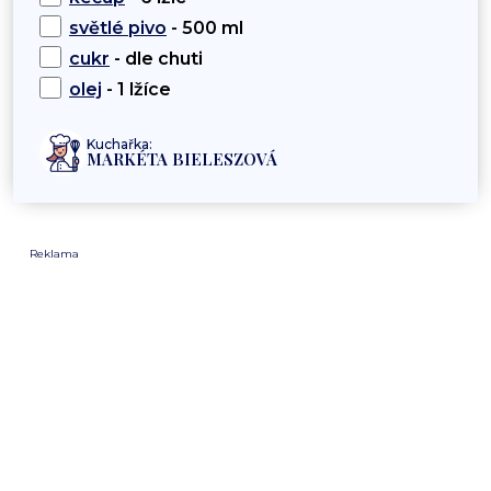
světlé pivo
- 500 ml
cukr
- dle chuti
olej
- 1 lžíce
Kuchařka:
MARKÉTA BIELESZOVÁ
Reklama