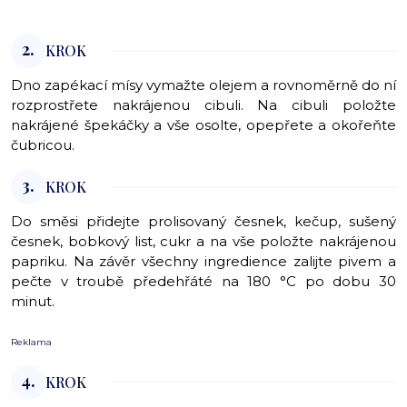
2.
KROK
Dno zapékací mísy vymažte olejem a rovnoměrně do ní
rozprostřete nakrájenou cibuli. Na cibuli položte
nakrájené špekáčky a vše osolte, opepřete a okořeňte
čubricou.
3.
KROK
Do směsi přidejte prolisovaný česnek, kečup, sušený
česnek, bobkový list, cukr a na vše položte nakrájenou
papriku. Na závěr všechny ingredience zalijte pivem a
pečte v troubě předehřáté na 180 °C po dobu 30
minut.
Reklama
4.
KROK