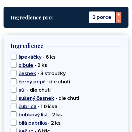
+
Ingredience pro:
2 porce
-
Ingredience
špekáčky
- 6 ks
cibule
- 2 ks
česnek
- 3 stroužky
černý pepř
- dle chuti
sůl
- dle chuti
sušený česnek
- dle chuti
čubrica
- 1 lžička
bobkový list
- 2 ks
bílá paprika
- 2 ks
kečup
- 6 lžic