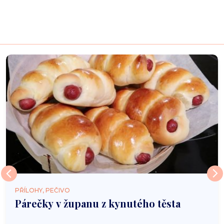
PŘÍLOHY, PEČIVO
Párečky v županu z kynutého těsta