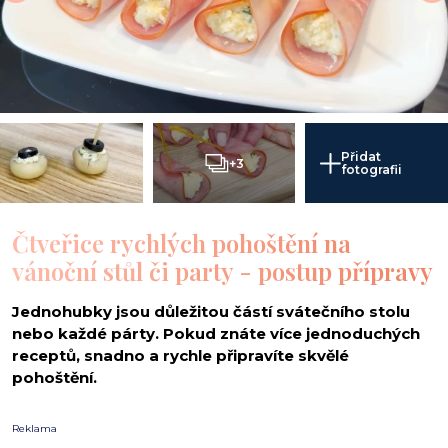
Přidat
+3
fotografii
Čtveřice rychlých pohoštění na
vánoční stůl či party - postup přípravy
Jednohubky jsou důležitou částí svátečního stolu
nebo každé párty. Pokud znáte více jednoduchých
receptů, snadno a rychle připravíte skvělé
pohoštění.
Reklama