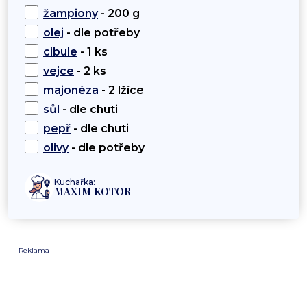
žampiony
- 200 g
olej
- dle potřeby
cibule
- 1 ks
vejce
- 2 ks
majonéza
- 2 lžíce
sůl
- dle chuti
pepř
- dle chuti
olivy
- dle potřeby
Kuchařka:
MAXIM KOTOR
Reklama