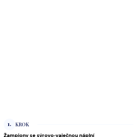
1.
KROK
Žampiony se sýrovo-vaječnou náplní