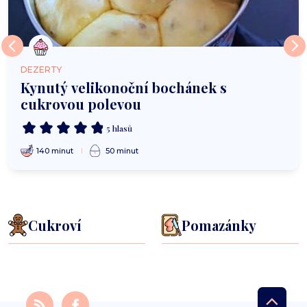
DEZERTY
Kynutý velikonoční bochánek s
cukrovou polevou
5 hlasů
140 minut
50 minut
Cukroví
Pomazánky