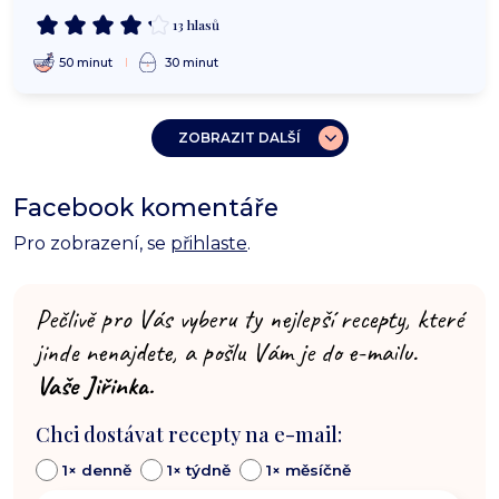
13 hlasů
50 minut
30 minut
ZOBRAZIT DALŠÍ
Facebook komentáře
Pro zobrazení, se
přihlaste
.
Pečlivě pro Vás vyberu ty nejlepší recepty, které
jinde nenajdete, a pošlu Vám je do e-mailu.
Vaše Jiřinka.
Chci dostávat recepty na e-mail:
1× denně
1× týdně
1× měsíčně