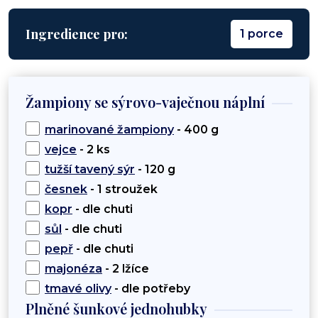
Ingredience pro:
1 porce
Žampiony se sýrovo-vaječnou náplní
marinované žampiony
- 400 g
vejce
- 2 ks
tužší tavený sýr
- 120 g
česnek
- 1 stroužek
kopr
- dle chuti
sůl
- dle chuti
pepř
- dle chuti
majonéza
- 2 lžíce
tmavé olivy
- dle potřeby
Plněné šunkové jednohubky