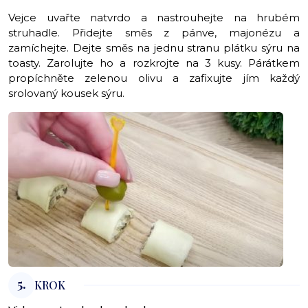
Vejce uvařte natvrdo a nastrouhejte na hrubém
struhadle. Přidejte směs z pánve, majonézu a
zamíchejte. Dejte směs na jednu stranu plátku sýru na
toasty. Zarolujte ho a rozkrojte na 3 kusy. Párátkem
propíchněte zelenou olivu a zafixujte jím každý
srolovaný kousek sýru.
5.
KROK