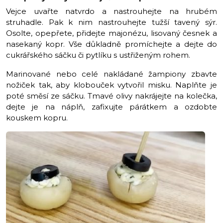
Vejce uvařte natvrdo a nastrouhejte na hrubém
struhadle. Pak k nim nastrouhejte tužší tavený sýr.
Osolte, opepřete, přidejte majonézu, lisovaný česnek a
nasekaný kopr. Vše důkladně promíchejte a dejte do
cukrářského sáčku či pytlíku s ustřiženým rohem.
Marinované nebo celé nakládané žampiony zbavte
nožiček tak, aby klobouček vytvořil misku. Naplňte je
poté směsí ze sáčku. Tmavé olivy nakrájejte na kolečka,
dejte je na náplň, zafixujte párátkem a ozdobte
kouskem kopru.