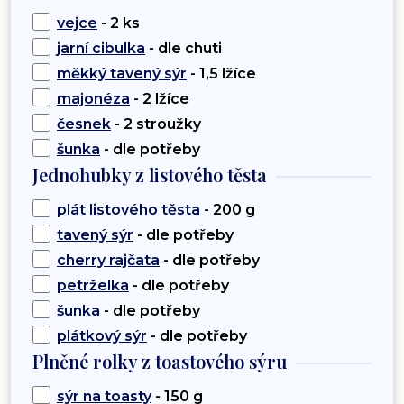
vejce
- 2 ks
jarní cibulka
- dle chuti
měkký tavený sýr
- 1,5 lžíce
majonéza
- 2 lžíce
česnek
- 2 stroužky
šunka
- dle potřeby
Jednohubky z listového těsta
plát listového těsta
- 200 g
tavený sýr
- dle potřeby
cherry rajčata
- dle potřeby
petrželka
- dle potřeby
šunka
- dle potřeby
plátkový sýr
- dle potřeby
Plněné rolky z toastového sýru
sýr na toasty
- 150 g