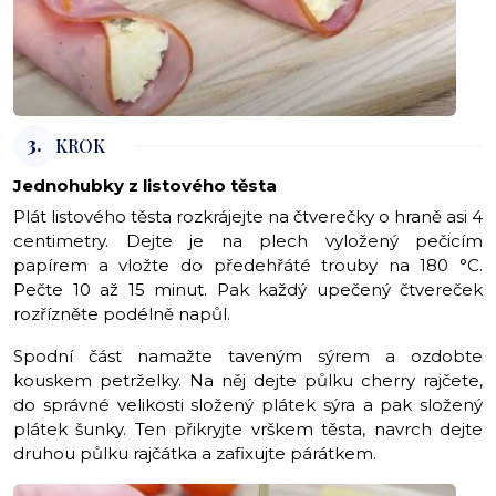
3.
KROK
Jednohubky z listového těsta
Plát listového těsta rozkrájejte na čtverečky o hraně asi 4
centimetry. Dejte je na plech vyložený pečicím
papírem a vložte do předehřáté trouby na 180 °C.
Pečte 10 až 15 minut. Pak každý upečený čtvereček
rozřízněte podélně napůl.
Spodní část namažte taveným sýrem a ozdobte
kouskem petrželky. Na něj dejte půlku cherry rajčete,
do správné velikosti složený plátek sýra a pak složený
plátek šunky. Ten přikryjte vrškem těsta, navrch dejte
druhou půlku rajčátka a zafixujte párátkem.