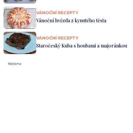
VÁNOČNÍ RECEPTY
Vánoční hvězda z kynutého těsta
VÁNOČNÍ RECEPTY
Staročeský Kuba s houbami a majoránkou
Reklama