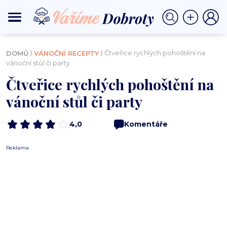
⟩
⟩ Čtveřice rychlých pohoštění na
DOMŮ
VÁNOČNÍ RECEPTY
vánoční stůl či party
Čtveřice rychlých pohoštění na
vánoční stůl či party
4,0
Komentáře
Reklama