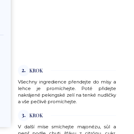
2.
KROK
Všechny ingredience přendejte do mísy a
lehce je promíchejte. Poté přidejte
nakrájené pekingské zelí na tenké nudličky
a vše pečlivě promíchejte.
3.
KROK
V další míse smíchejte majonézu, sůl a
pepř podle chuti, šťávu z citrónu, cukr,