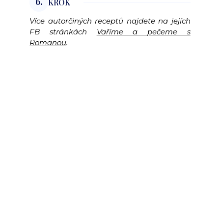
6.
KROK
Více autorčiných receptů najdete na jejích
FB stránkách
Vaříme a pečeme s
Romanou
.