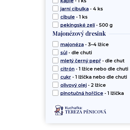
kapie
- 1 ks
jarní cibulka
- 4 ks
cibule
- 1 ks
pekingské zelí
- 500 g
Majonézový dresink
majonéza
- 3–4 lžíce
sůl
- dle chuti
mletý černý pepř
- dle chut
citrón
- 1 lžíce nebo dle chuti
cukr
- 1 lžička nebo dle chuti
olivový olej
- 2 lžíce
plnotučná hořčice
- 1 lžička
Kuchařka:
TEREZA PĚNICOVÁ