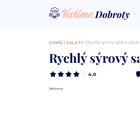
⟩
⟩ Rychlý sýrový salát s cibul
DOMŮ
SALÁTY
Rychlý sýrový sa
4,0
Reklama