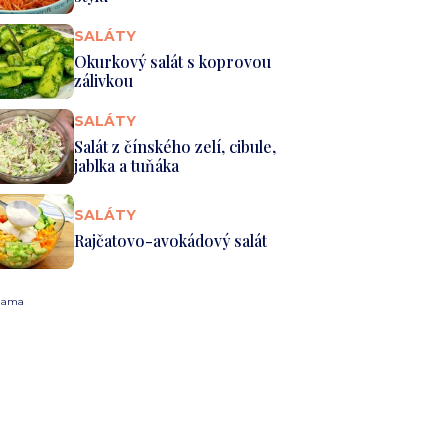
SALÁTY
Okurkový salát s koprovou
zálivkou
SALÁTY
Salát z čínského zelí, cibule,
jablka a tuňáka
SALÁTY
Rajčatovo-avokádový salát
lama