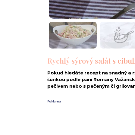
Rychlý sýrový salát s cibu
Pokud hledáte recept na snadný a ryc
šunkou podle paní Romany Važanské
pečivem nebo s pečeným či grilov
Reklama