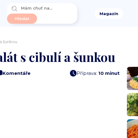
Magazín
í a šunkou
lát s cibulí a šunkou
Komentáře
Příprava:
10 minut