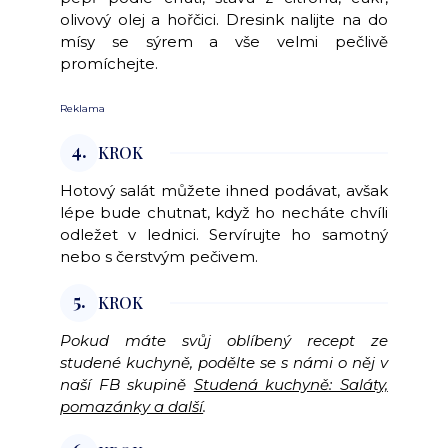
olivový olej a hořčici. Dresink nalijte na do
mísy se sýrem a vše velmi pečlivě
promíchejte.
Reklama
4.
KROK
Hotový salát můžete ihned podávat, avšak
lépe bude chutnat, když ho necháte chvíli
odležet v lednici. Servírujte ho samotný
nebo s čerstvým pečivem.
5.
KROK
Pokud máte svůj oblíbený recept ze
studené kuchyně, podělte se s námi o něj v
naší FB skupině
Studená kuchyně: Saláty,
pomazánky a další
.