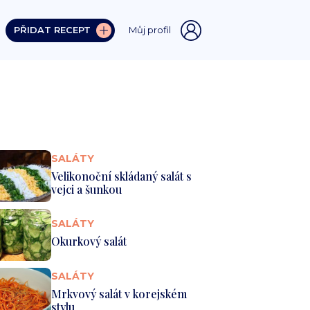
PŘIDAT RECEPT
Můj profil
SALÁTY
Velikonoční skládaný salát s
vejci a šunkou
SALÁTY
Okurkový salát
SALÁTY
Mrkvový salát v korejském
stylu