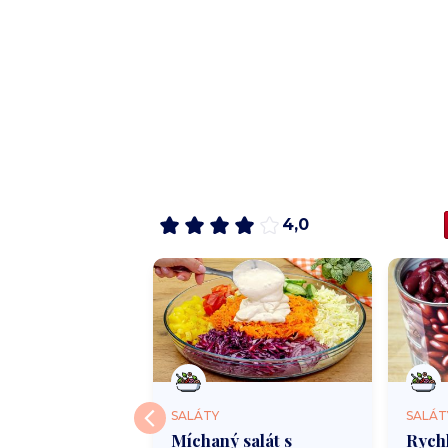
4,0
SALÁTY
SALÁT
 salát s vejci a
Míchaný salát s
Rychl