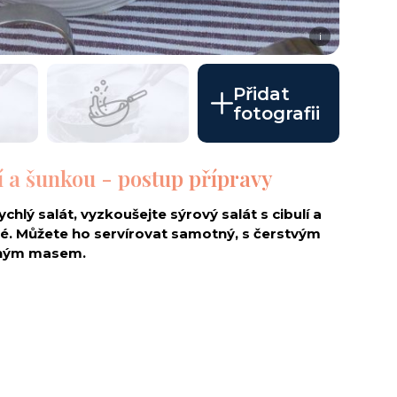
i
Přidat
fotografii
lí a šunkou - postup přípravy
hlý salát, vyzkoušejte sýrový salát s cibulí a
. Můžete ho servírovat samotný, s čerstvým
aným masem.