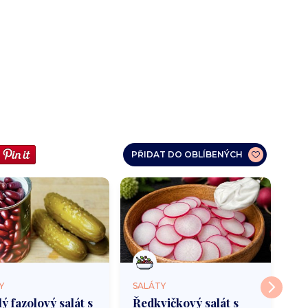
PŘIDAT DO OBLÍBENÝCH
Y
SALÁTY
SA
ý fazolový salát s
Ředkvičkový salát s
Pi