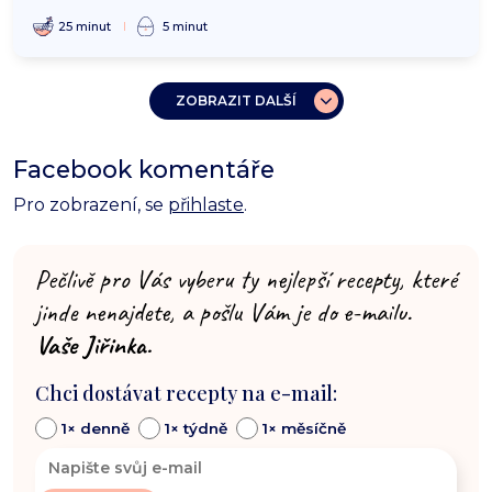
25 minut
5 minut
ZOBRAZIT DALŠÍ
Facebook komentáře
Pro zobrazení, se
přihlaste
.
Pečlivě pro Vás vyberu ty nejlepší recepty, které
jinde nenajdete, a pošlu Vám je do e-mailu.
Vaše Jiřinka.
Chci dostávat recepty na e-mail:
1× denně
1× týdně
1× měsíčně