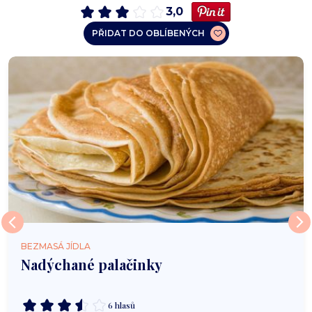
3,0
PŘIDAT DO OBLÍBENÝCH
BEZMASÁ JÍDLA
Nadýchané palačinky
6 hlasů