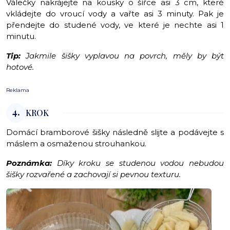
Válečky nakrájejte na kousky o šířce asi 3 cm, které
vkládejte do vroucí vody a vařte asi 3 minuty. Pak je
přendejte do studené vody, ve které je nechte asi 1
minutu.
Tip:
Jakmile šišky vyplavou na povrch, měly by být
hotové.
Reklama
4.
KROK
Domácí bramborové šišky následně slijte a podávejte s
máslem a osmaženou strouhankou.
Poznámka:
Díky kroku se studenou vodou nebudou
šišky rozvařené a zachovají si pevnou texturu.