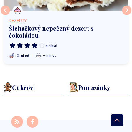
DEZERTY
Šlehačkový nepečený dezert s
čokoládou
8 hlasů
10 minut
-- minut
Cukroví
Pomazánky