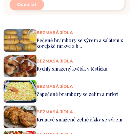
BEZMASÁ JÍDLA
Pečené brambory se sýrem a salátem z
korejské mrkve a b...
BEZMASÁ JÍDLA
Rychlý smažený květák v těstíčku
BEZMASÁ JÍDLA
Zapečené brambory se zelím a mrkví
BEZMASÁ JÍDLA
Křupavé smažené zelné řízky se sýrem