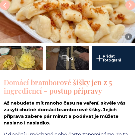
i
Přidat
+2
fotografii
Domácí bramborové šišky jen z 5
ingrediencí - postup přípravy
Až nebudete mít mnoho času na vaření, skvěle vás
zasytí chutné domácí bramborové šišky. Jejich
příprava zabere pár minut a podávat je můžete
naslano i nasladko.
V dnešní uspěchané době často zapomínáme,
že ta