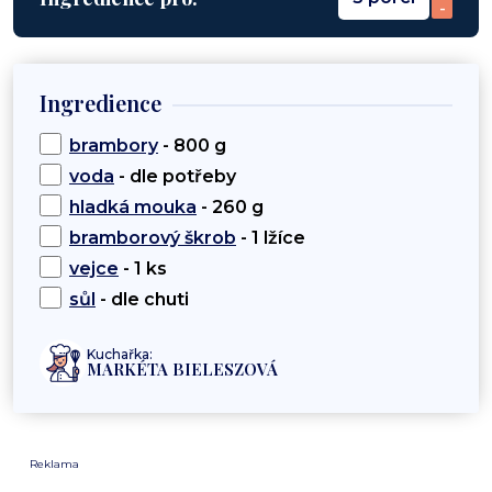
-
Ingredience
brambory
- 800 g
voda
- dle potřeby
hladká mouka
- 260 g
bramborový škrob
- 1 lžíce
vejce
- 1 ks
sůl
- dle chuti
Kuchařka:
MARKÉTA BIELESZOVÁ
Reklama