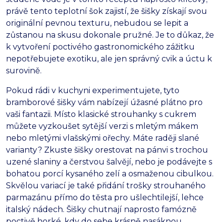
právě tento teplotní šok zajistí,
že šišky získají svou
originální pevnou texturu,
nebudou se lepit a
zůstanou na skusu dokonale pružné.
Je to důkaz,
že
k vytvoření poctivého gastronomického zážitku
nepotřebujete exotiku,
ale jen správný cvik a úctu k
surovině.
Pokud rádi v kuchyni experimentujete,
tyto
bramborové šišky vám nabízejí úžasné plátno pro
vaši fantazii.
Místo klasické strouhanky s cukrem
můžete vyzkoušet sytější verzi s mletým mákem
nebo mletými vlašskými ořechy.
Máte raději slané
varianty?
Zkuste šišky orestovat na pánvi s trochou
uzené slaniny a čerstvou šalvějí,
nebo je podávejte s
bohatou porcí kysaného zelí a osmaženou cibulkou.
Skvělou variací je také přidání trošky strouhaného
parmazánu přímo do těsta pro ušlechtilejší,
lehce
italský nádech.
Šišky chutnají naprosto famózně
poctivě horké,
kdy do sebe krásně nasáknou