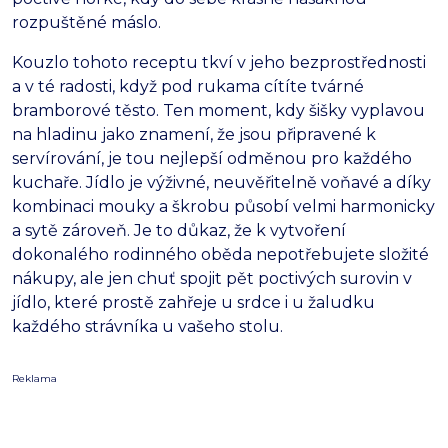
rozpuštěné máslo.
Kouzlo tohoto receptu tkví v jeho bezprostřednosti
a v té radosti,
když pod rukama cítíte tvárné
bramborové těsto.
Ten moment,
kdy šišky vyplavou
na hladinu jako znamení,
že jsou připravené k
servírování,
je tou nejlepší odměnou pro každého
kuchaře.
Jídlo je výživné,
neuvěřitelně voňavé a díky
kombinaci mouky a škrobu působí velmi harmonicky
a sytě zároveň.
Je to důkaz,
že k vytvoření
dokonalého rodinného oběda nepotřebujete složité
nákupy,
ale jen chuť spojit pět poctivých surovin v
jídlo,
které prostě zahřeje u srdce i u žaludku
každého strávníka u vašeho stolu.
Reklama