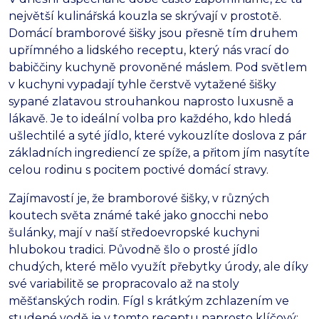
největší kulinářská kouzla se skrývají v prostotě.
Domácí bramborové šišky jsou přesně tím druhem
upřímného a lidského receptu,
který nás vrací do
babiččiny kuchyně provoněné máslem.
Pod světlem
v kuchyni vypadají tyhle čerstvě vytažené šišky
sypané zlatavou strouhankou naprosto luxusně a
lákavě.
Je to ideální volba pro každého,
kdo hledá
ušlechtilé a syté jídlo,
které vykouzlíte doslova z pár
základních ingrediencí ze spíže,
a přitom jím nasytíte
celou rodinu s pocitem poctivé domácí stravy.
Zajímavostí je,
že bramborové šišky,
v různých
koutech světa známé také jako gnocchi nebo
šulánky,
mají v naší středoevropské kuchyni
hlubokou tradici.
Původně šlo o prosté jídlo
chudých,
které mělo využít přebytky úrody,
ale díky
své variabilitě se propracovalo až na stoly
měšťanských rodin.
Fígl s krátkým zchlazením ve
studené vodě je v tomto receptu naprosto klíčový;