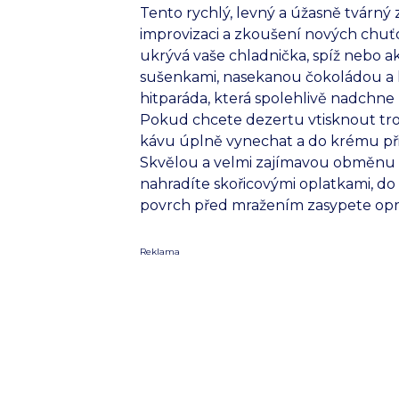
Tento rychlý, levný a úžasně tvárný
improvizaci a zkoušení nových chuťo
ukrývá vaše chladnička, spíž nebo ak
sušenkami, nasekanou čokoládou a 
hitparáda, která spolehlivě nadchne ma
Pokud chcete dezertu vtisknout tr
kávu úplně vynechat a do krému při
Skvělou a velmi zajímavou obměnu z
nahradíte skořicovými oplatkami, do
povrch před mražením zasypete opr
Reklama