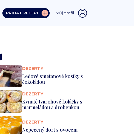
PŘIDAT RECEPT
Můj profil
u
DEZERTY
Ledové smetanové kostky s
čokoládou
DEZERTY
Kynuté tvarohové koláčky s
marmeládou a drobenkou
DEZERTY
Nepečený dort s ovocem