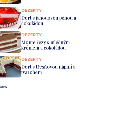
DEZERTY
Dort s jahodovou pěnou a
čokoládou
DEZERTY
Monte řezy s mléčným
krémem a čokoládou
DEZERTY
Dort s třešňovou náplní a
tvarohem
lama