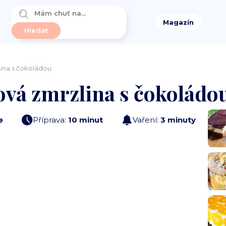
Magazín
ina s čokoládou
vá zmrzlina s čokoládo
e
Příprava:
10 minut
Vaření:
3 minuty