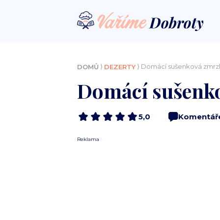
⟩
⟩ Domácí sušenková zmrzl
DOMŮ
DEZERTY
Domácí sušenko
5,0
Komentář
Reklama