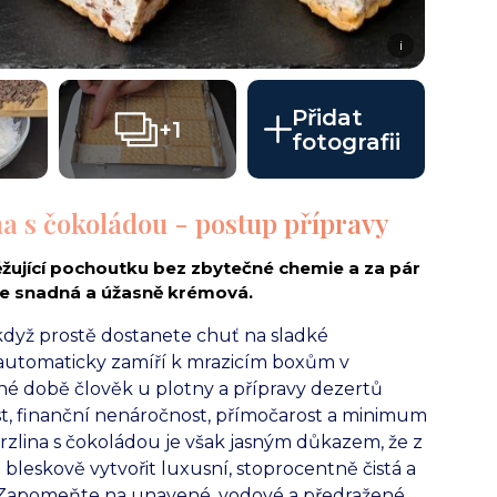
i
Přidat
+1
fotografii
a s čokoládou - postup přípravy
ěžující pochoutku bez zbytečné chemie a za pár
je snadná a úžasně krémová.
když prostě dostanete chuť na sladké
 automaticky zamíří k mrazicím boxům v
é době člověk u plotny a přípravy dezertů
st, finanční nenáročnost, přímočarost a minimum
lina s čokoládou je však jasným důkazem, že z
bleskově vytvořit luxusní, stoprocentně čistá a
. Zapomeňte na unavené, vodové a předražené