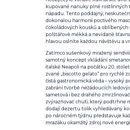
kupované nanuky plné rostlinných t
nápadu. Tento poddajný, neskutečně
dokonalou harmonii poctivého masc
čokoládových kousků a oblíbených s
polštářově měkká a nevídaně šťavna
hlavou oslníte každou návštěvu a 
Zatímco sušenkový mražený sendvič v
samotný koncept vkládání smetanov
italské Neapoli na počátku 20. stolet
zvané „biscotto gelato“ pro rychlé z
čistá gastronomická věda – vysoký 
zabrání tvorbě nežádoucích ledovýc
sametová i bez drahého zmrzlinovače
zvýrazňovač chuti, který podtrhne 
dodají dezertu tolik vyhledávaný k
po náročném týdnu představuje kaž
mrazáku okamžitý zdroj nové energie 