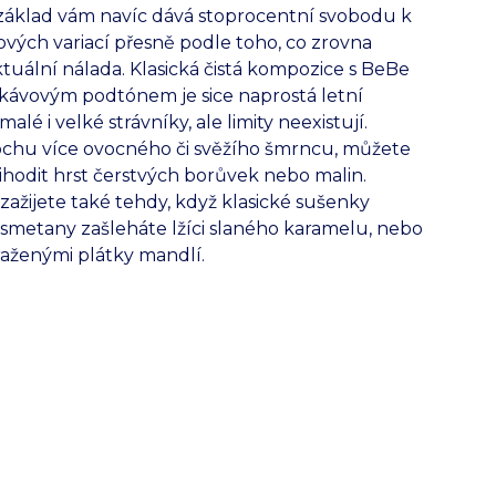
 základ vám navíc dává stoprocentní svobodu k
vých variací přesně podle toho, co zrovna
tuální nálada. Klasická čistá kompozice s BeBe
kávovým podtónem je sice naprostá letní
lé i velké strávníky, ale limity neexistují.
ochu více ovocného či svěžího šmrncu, můžete
hodit hrst čerstvých borůvek nebo malin.
ažijete také tehdy, když klasické sušenky
 smetany zašleháte lžíci slaného karamelu, nebo
aženými plátky mandlí.