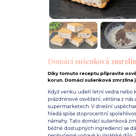
Domácí sušenková zmrzlin
Díky tomuto receptu připravíte osv
korun. Domácí sušenková zmrzlina 
Když venku udeří letní vedra nebo 
prázdninové osvěžení, většina z nás
supermarketech. V dnešní uspěchan
hledá spíše stoprocentní spolehlivo
námahy. Tato domácí sušenková zmrz
běžně dostupných ingrediencí se dá 
neobyčejně voňavé kulinářské dílo