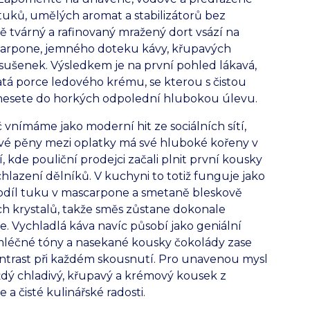
uků, umělých aromat a stabilizátorů bez
 tvárný a rafinovaný mražený dort vsází na
arpone, jemného doteku kávy, křupavých
ušenek. Výsledkem je na první pohled lákavá,
tá porce ledového krému, se kterou s čistou
vnesete do horkých odpolední hlubokou úlevu.
nímáme jako moderní hit ze sociálních sítí,
é pěny mezi oplatky má své hluboké kořeny v
í, kde pouliční prodejci začali plnit první kousky
chlazení dělníků. V kuchyni to totiž funguje jako
podíl tuku v mascarpone a smetaně bleskově
h krystalů, takže směs zůstane dokonale
. Vychladlá káva navíc působí jako geniální
mléčné tóny a nasekané kousky čokolády zase
ontrast při každém skousnutí. Pro unavenou mysl
dý chladivý, křupavý a krémový kousek z
a čisté kulinářské radosti.